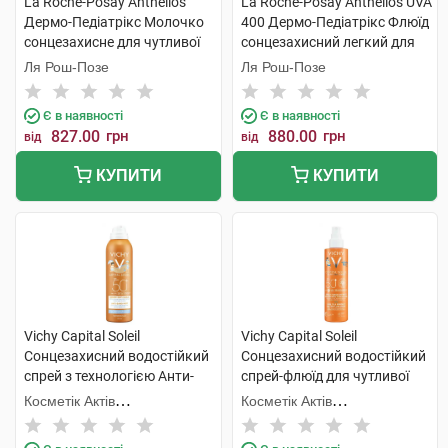
La Roche-Posay Anthelios
La Roche-Posay Anthelios UVA
Дермо-Педіатрікс Молочко
400 Дермо-Педіатрікс Флюїд
сонцезахисне для чутливої
сонцезахисний легкий для
шкіри немовлят SPF50+ 50
чутливої шкіри дітей SPF50+
Ля Рош-Позе
Ля Рош-Позе
мл 1 туба
50 мл 1 флакон
Є в наявності
Є в наявності
827.00
грн
880.00
грн
від
від
КУПИТИ
КУПИТИ
Vichy Capital Soleil
Vichy Capital Soleil
Сонцезахисний водостійкий
Сонцезахисний водостійкий
спрей з технологією Анти-
спрей-флюїд для чутливої
пісок для чутливої шкіри
шкіри дітей SPF50+ 200 мл 1
Косметік Актів
Косметік Актів
дітей SPF50+ 200 мл 1
флакон
Інтернаціональ
Інтернаціональ
флакон