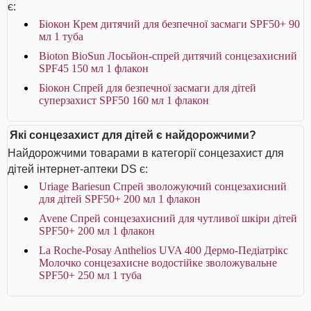
є:
Біокон Крем дитячий для безпечної засмаги SPF50+ 90
мл 1 туба
Bioton BioSun Лосьйон-спрей дитячий сонцезахисний
SPF45 150 мл 1 флакон
Біокон Спрей для безпечної засмаги для дітей
суперзахист SPF50 160 мл 1 флакон
Які сонцезахист для дітей є найдорожчими?
Найдорожчими товарами в категорії сонцезахист для
дітей інтернет-аптеки DS є:
Uriage Bariesun Спрей зволожуючий сонцезахисний
для дітей SPF50+ 200 мл 1 флакон
Avene Спрей сонцезахисний для чутливої шкіри дітей
SPF50+ 200 мл 1 флакон
La Roche-Posay Anthelios UVA 400 Дермо-Педіатрікс
Молочко сонцезахисне водостійке зволожувальне
SPF50+ 250 мл 1 туба