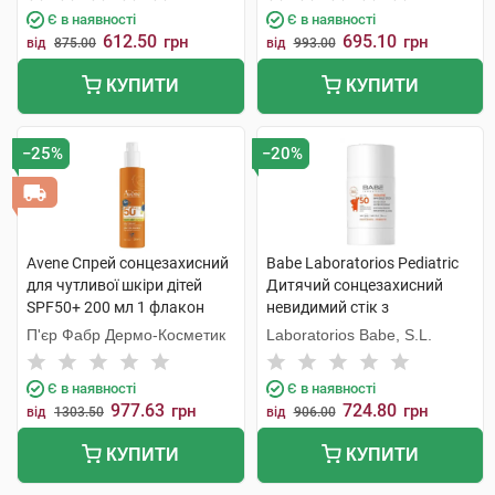
Є в наявності
Є в наявності
612.50
695.10
грн
грн
від
875.00
від
993.00
КУПИТИ
КУПИТИ
−25%
−20%
Avene Спрей сонцезахисний
Babe Laboratorios Pediatric
для чутливої шкіри дітей
Дитячий сонцезахисний
SPF50+ 200 мл 1 флакон
невидимий стік з
пантенолом і пребіотиком
П'єр Фабр Дермо-Косметик
Laboratorios Babe, S.L.
SPF50 30 г 1 стік
Є в наявності
Є в наявності
977.63
724.80
грн
грн
від
1303.50
від
906.00
КУПИТИ
КУПИТИ