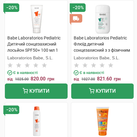
−20%
−20%
Babe Laboratorios Pediatric
Babe Laboratorios Pediatric
Дитячий сонцезахисний
Флюїд дитячий
лосьйон SPF50+ 100 мл 1
сонцезахисний з з фізичним
флакон
фільтром з пантенолом та
Laboratorios Babe, S.L.
Laboratorios Babe, S.L.
пребіотиком з SPF50 50 мл 1
флакон
Є в наявності
Є в наявності
820.00
821.60
грн
грн
від
1025.00
від
1027.00
КУПИТИ
КУПИТИ
−20%