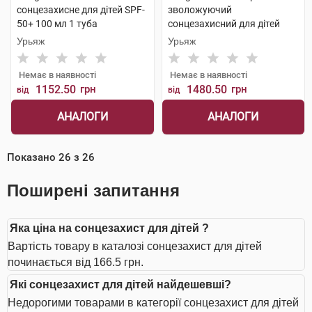
сонцезахисне для дітей SPF-
зволожуючий
50+ 100 мл 1 туба
сонцезахисний для дітей
SPF50+ 200 мл 1 флакон
Урьяж
Урьяж
Немає в наявності
Немає в наявності
1152.50
грн
1480.50
грн
від
від
АНАЛОГИ
АНАЛОГИ
Показано
26
з
26
Поширені запитання
Яка ціна на сонцезахист для дітей ?
Вартість товару в каталозі сонцезахист для дітей
починається від 166.5 грн.
Які сонцезахист для дітей найдешевші?
Недорогими товарами в категорії сонцезахист для дітей