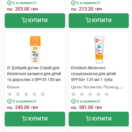
Є в наявності
Є в наявності
203.00
грн
213.20
грн
від
від
КУПИТИ
КУПИТИ
IF Добрий дотик Спрей для
Emolium Молочко
безпечної засмаги для дітей
сонцезахисне для дітей
та дорослих з SPF35 150 мл
SPF50+ 125 мл 1 туба
1 флакон
Біокон
Цетес Косметікс Поленд
Сп.з о.о.
Є в наявності
Є в наявності
245.00
грн
581.00
грн
від
від
КУПИТИ
КУПИТИ