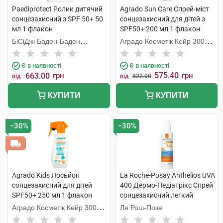
Paediprotect Ролик дитячий
Agrado Sun Care Спрей-міст
cонцезахисний з SPF 50+ 50
сонцезахисний для дітей з
мл 1 флакон
SPF50+ 200 мл 1 флакон
БіСіДжі Баден-Баден
Аградо Косметік Кейр 3000
Косметікс Груп Гмбх
С.Л.У.
Є в наявності
Є в наявності
575.40
663.00
грн
грн
від
від
822.00
КУПИТИ
КУПИТИ
−30%
−30%
Agrado Kids Лосьйон
La Roche-Posay Anthelios UVA
сонцезахисний для дітей
400 Дермо-Педіатрікс Спрей
SPF50+ 250 мл 1 флакон
сонцезахисний легкий
дитячий SPF50+ 200 мл 1
Аградо Косметік Кейр 3000
Ля Рош-Позе
флакон
С.Л.У.