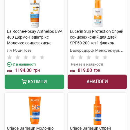
La Roche-Posay Anthelios UVA
Eucerin Sun Protection Спрей
400 Дермо-Педіатрікс
сонцезахисний для дітей
Молочко сонцезахисне
SPF50 200 мл 1 флакон
водостійке зволожувальне
Ля Рош-Позе
Байєрсдорф Меніфекчурінг
SPF50+ 250 мл 1 туба
Познань
Є в наявності
Немає в наявності
1194.00
грн
819.00
грн
від
від
АНАЛОГИ
КУПИТИ
Uriage Bariesun Молочко
Uriage Bariesun Спрей