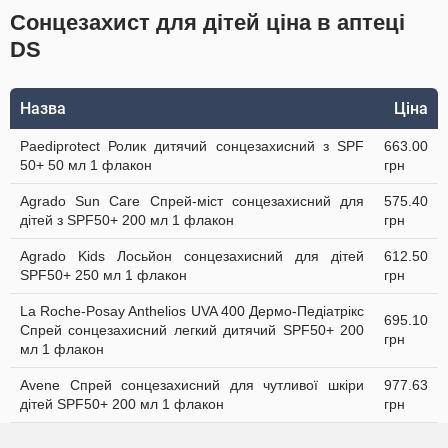
Сонцезахист для дітей ціна в аптеці
DS
Назва
Ціна
Paediprotect Ролик дитячий cонцезахисний з SPF
663.00
50+ 50 мл 1 флакон
грн
Agrado Sun Care Спрей-міст сонцезахисний для
575.40
дітей з SPF50+ 200 мл 1 флакон
грн
Agrado Kids Лосьйон сонцезахисний для дітей
612.50
SPF50+ 250 мл 1 флакон
грн
La Roche-Posay Anthelios UVA 400 Дермо-Педіатрікс
695.10
Спрей сонцезахисний легкий дитячий SPF50+ 200
грн
мл 1 флакон
Avene Спрей сонцезахисний для чутливої шкіри
977.63
дітей SPF50+ 200 мл 1 флакон
грн