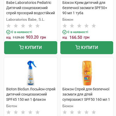
Babe Laboratorios Pediatric
Біокон Крем дитячий для
Дитячий сонцезахисний
безпечної засмаги SPF50+
спрей прозорий водостійкий
90 мл 1 туба
з матувальним ефектом
Laboratorios Babe, S.L.
Біокон
SPF50+ 200 мл 1 флакон
Є в наявності
Є в наявності
903.20
грн
166.50
грн
від
1129.00
від
КУПИТИ
КУПИТИ
Bioton BioSun Лосьйон-спрей
Біокон Спрей для безпечної
дитячий сонцезахисний
засмаги для дітей
SPF45 150 мл 1 флакон
суперзахист SPF50 160 мл 1
флакон
Біотон
Біокон