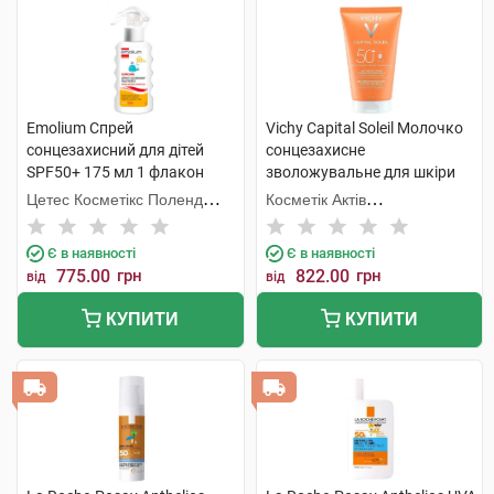
Emolium Спрей
Vichy Capital Soleil Молочко
сонцезахисний для дітей
сонцезахисне
SPF50+ 175 мл 1 флакон
зволожувальне для шкіри
обличчя та тіла дітей та
Цетес Косметікс Поленд
Косметік Актів
дорослих SPF50+ 150 мл 1
Сп.з о.о.
Інтернаціональ
туба
Є в наявності
Є в наявності
775.00
грн
822.00
грн
від
від
КУПИТИ
КУПИТИ