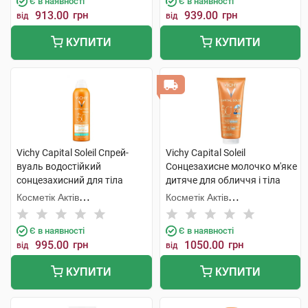
Є в наявності
Є в наявності
913.00
грн
939.00
грн
від
від
КУПИТИ
КУПИТИ
Vichy Capital Soleil Спрей-
Vichy Capital Soleil
вуаль водостійкий
Сонцезахисне молочко м'яке
сонцезахисний для тіла
дитяче для обличчя і тіла
SPF50 200 мл 1 флакон
SPF50 300 мл 1 туба
Косметік Актів
Косметік Актів
Інтернаціональ
Інтернаціональ
Є в наявності
Є в наявності
995.00
грн
1050.00
грн
від
від
КУПИТИ
КУПИТИ