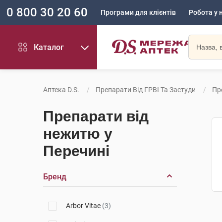
0 800 30 20 60
Програми для клієнтів
Робота у 
Каталог
Аптека D.S.
Препарати Від ГРВІ Та Застуди
Пр
Препарати від
нежитю у
Перечині
Бренд
Arbor Vitae
(3)