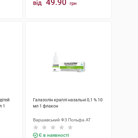
49.90
від
грн
КУПИТИ
дітей
Галазолін краплі назальні 0,1 % 10
л 1
мл 1 флакон
Варшавський ФЗ Польфа АТ
Є в наявності