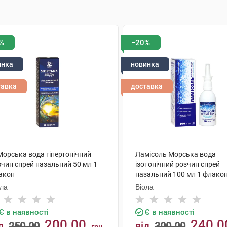
%
−20%
инка
новинка
тавка
доставка
Морська вода гіпертонічний
Ламісоль Морська вода
зчин спрей назальний 50 мл 1
ізотонічний розчин спрей
акон
назальний 100 мл 1 флако
ола
Віола
Є в наявності
Є в наявності
200.00
240.0
д
250.00
від
300.00