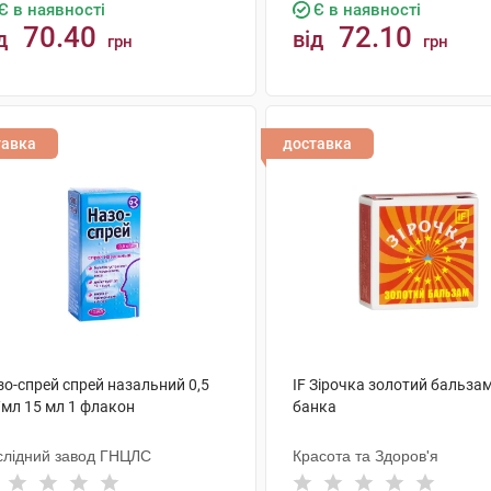
Є в наявності
Є в наявності
70.40
72.10
д
від
грн
грн
КУПИТИ
КУПИТИ
тавка
доставка
зо-спрей спрей назальний 0,5
IF Зірочка золотий бальзам 
/мл 15 мл 1 флакон
банка
слідний завод ГНЦЛС
Красота та Здоров'я