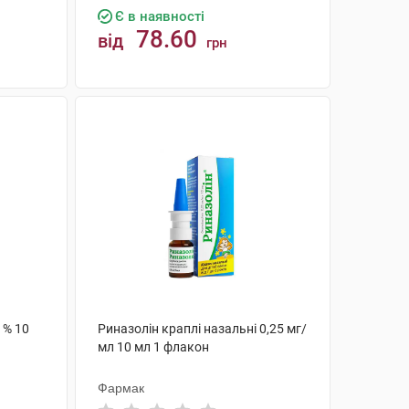
Є в наявності
78.60
від
грн
КУПИТИ
 % 10
Риназолін краплі назальні 0,25 мг/
мл 10 мл 1 флакон
Фармак