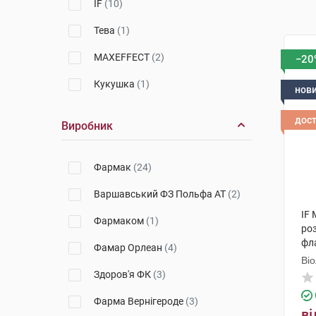
IF
(10)
Тева
(1)
MAXEFFECT
(2)
−20
Кукушка
(1)
нов
дос
Виробник
Фармак
(24)
Варшавський ФЗ Польфа АТ
(2)
IF 
Фармаком
(1)
ро
фл
Фамар Орлеан
(4)
Ві
Здоров'я ФК
(3)
Фарма Вернігероде
(3)
ві