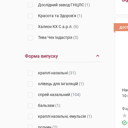
Дослідний завод ГНЦЛС
(1)
Красота та Здоров'я
(1)
Халеон КХ С.а.р.л.
(6)
дос
Тева Чех Індастріз
(3)
Софарімекс-Індустріа Кіміка
(6)
Форма випуску
Мікрофарм
(3)
Неофлора
(2)
краплі назальні
(31)
Ядран-Галенський Лабораторій
олівець для інгаляцій
(1)
(17)
Наф
спрей назальний
(104)
Істітуто де Анжелі
(5)
10
бальзам
(1)
Сперко Україна
(5)
Фа
краплі назальні, емульсія
(1)
Юрія-Фарм
(6)
розчин
(2)