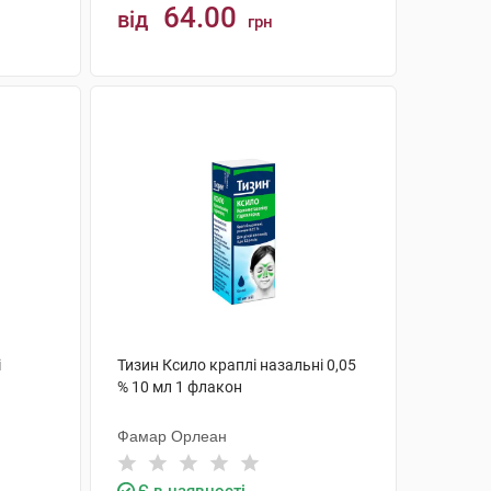
64.00
від
грн
КУПИТИ
і
Тизин Ксило краплі назальні 0,05
% 10 мл 1 флакон
Фамар Орлеан