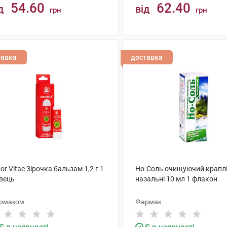
54.60
62.40
д
від
грн
грн
КУПИТИ
КУПИТИ
тавка
доставка
or Vitae Зірочка бальзам 1,2 г 1
Но-Соль очищуючий крапл
івець
назальні 10 мл 1 флакон
рмаком
Фармак