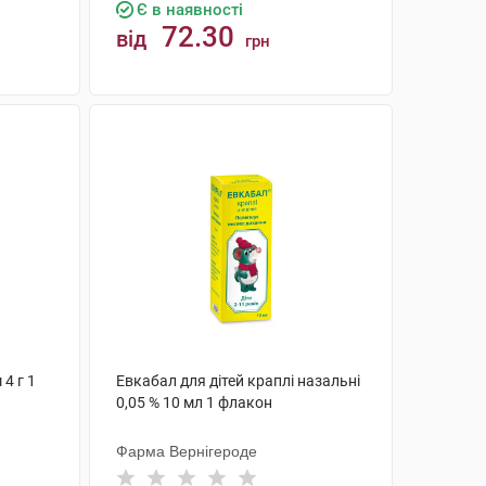
Є в наявності
72.30
від
грн
КУПИТИ
4 г 1
Евкабал для дітей краплі назальні
0,05 % 10 мл 1 флакон
Фарма Вернігероде