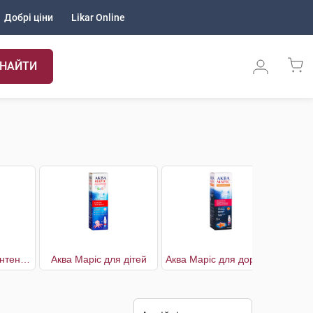
Добрі ціни
Likar Online
НАЙТИ
Аква Маріс Бебі Інтенсив
Аква Маріс для дітей
Аква Маріс для дорослих