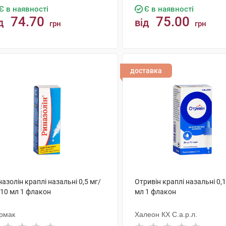
Є в наявності
Є в наявності
74.70
75.00
д
від
грн
грн
КУПИТИ
КУПИТИ
доставка
азолін краплі назальні 0,5 мг/
Отривін краплі назальні 0,1
 10 мл 1 флакон
мл 1 флакон
рмак
Халеон КХ С.а.р.л.