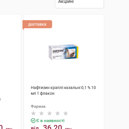
доставка
Нафтизин краплі назальні 0,1 % 10
мл 1 флакон
н
Фармак
Є в наявності
0
36.20
від