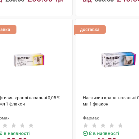
грн
КУПИТИ
КУПИТИ
тавка
доставка
тизин краплі назальні 0,05 %
Нафтизин краплі назальні 0
 мл 1 флакон
мл 1 флакон
рмак
Фармак
Є в наявності
Є в наявності