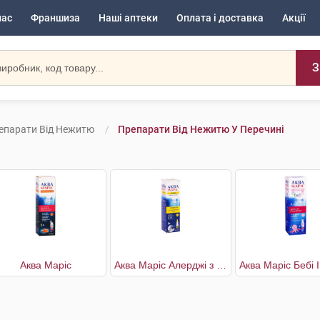
нас
Франшиза
Наші аптеки
Оплата і доставка
Акції
З
епарати Від Нежитю
Препарати Від Нежитю У Перечині
Аква Маріс
Аква Маріс Алерджі з ектоїном