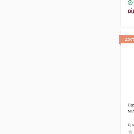
Босналек
(1)
ві
Аурена Лабораторіс ЕйБі
(4)
Ліктрави
(1)
Червона зірка
(1)
дос
Норд Фарм
(1)
Лабораторіз Урго
(6)
Хеверт
(1)
Фітофарм Кленка
(1)
Софартекс
(2)
Біонорика
(5)
На
мг
Дойче Хомеопаті-Уніон
(1)
До
Фармакосметік-Діафарм
(2)