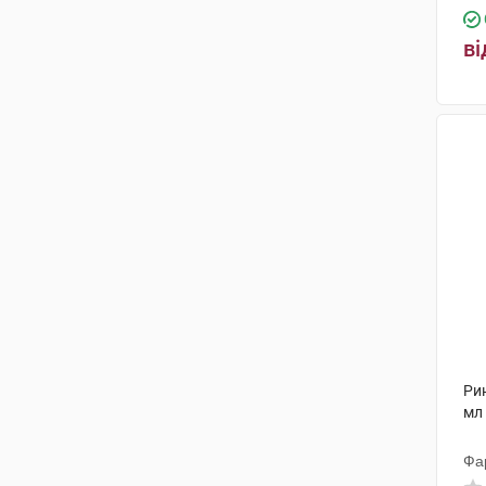
Орландо
(1)
ві
ДМГ Італія
(1)
DMG ITALIA SRL
(1)
АЛГ Фарма Поланд
(1)
Фарма Лайн
(1)
Вітро-Біо
(1)
ПроФарма Універсальне
агенство
(1)
Біологіше Хайльміттель Хеель
(1)
Інмунотек, С.Л.
(1)
Рин
мл
Фа