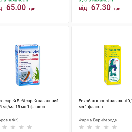
Є в наявності
Є в наявності
65.00
67.30
д
від
грн
грн
КУПИТИ
КУПИТИ
зо-спрей Бебі спрей назальний
Евкабал краплі назальні 0,
5 мг/мл 15 мл 1 флакон
мл 1 флакон
оров'я ФК
Фарма Вернігероде