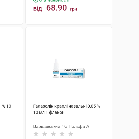
Є в наявності
68.90
від
грн
КУПИТИ
1 % 10
Галазолін краплі назальні 0,05 %
10 мл 1 флакон
Варшавський ФЗ Польфа АТ