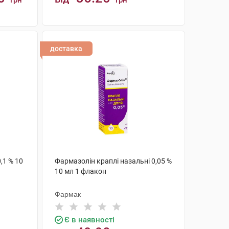
грн
грн
КУПИТИ
доставка
,1 % 10
Фармазолін краплі назальні 0,05 %
10 мл 1 флакон
Фармак
Є в наявності