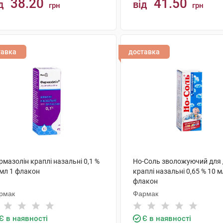
38.20
41.50
д
від
грн
грн
КУПИТИ
КУПИТИ
тавка
доставка
мазолін краплі назальні 0,1 %
Но-Соль зволожуючий для 
 мл 1 флакон
краплі назальні 0,65 % 10 м
флакон
рмак
Фармак
Є в наявності
Є в наявності