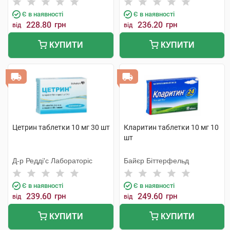
Є в наявності
Є в наявності
228.80
грн
236.20
грн
від
від
КУПИТИ
КУПИТИ
Цетрин таблетки 10 мг 30 шт
Кларитин таблетки 10 мг 10
шт
Д-р Редді'с Лабораторіс
Байєр Біттерфельд
Є в наявності
Є в наявності
239.60
грн
249.60
грн
від
від
КУПИТИ
КУПИТИ