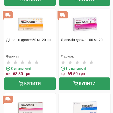
Діазолін драже 50 мг 20 шт
Діазолін драже 100 мг 20 шт
Фармак
Фармак
Є в наявності
Є в наявності
68.30
грн
69.50
грн
від
від
КУПИТИ
КУПИТИ