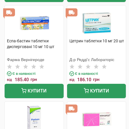
Еспа-бастин таблетки
Цетрин таблетки 10 мг 20 шт
дисперговані 10 мг 10 шт
Фарма Вернігероде
Д-р Редді'с Лабораторіс
Є в наявності
Є в наявності
185.40
грн
186.10
грн
від
від
КУПИТИ
КУПИТИ