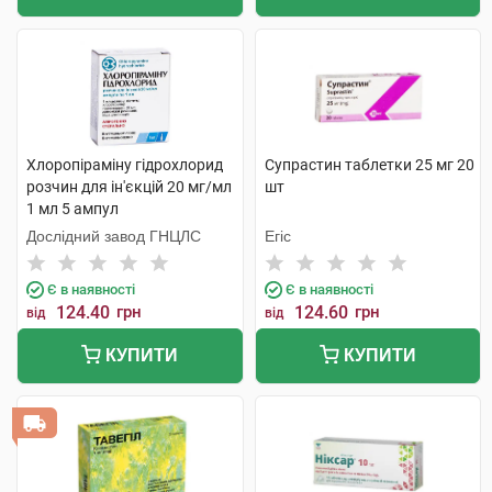
Хлоропіраміну гідрохлорид
Супрастин таблетки 25 мг 20
розчин для ін'єкцій 20 мг/мл
шт
1 мл 5 ампул
Дослідний завод ГНЦЛС
Егіс
Є в наявності
Є в наявності
124.40
грн
124.60
грн
від
від
КУПИТИ
КУПИТИ