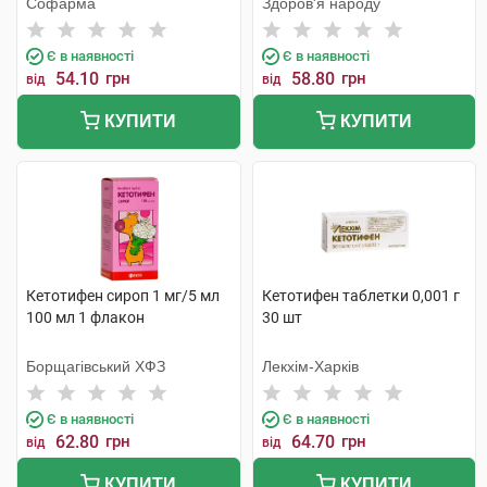
Софарма
Здоров'я народу
Є в наявності
Є в наявності
54.10
грн
58.80
грн
від
від
КУПИТИ
КУПИТИ
Кетотифен сироп 1 мг/5 мл
Кетотифен таблетки 0,001 г
100 мл 1 флакон
30 шт
Борщагівський ХФЗ
Лекхім-Харків
Є в наявності
Є в наявності
62.80
грн
64.70
грн
від
від
КУПИТИ
КУПИТИ