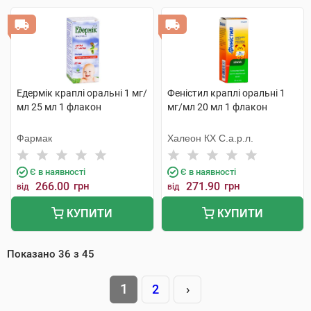
Едермік краплі оральні 1 мг/
Феністил краплі оральні 1
мл 25 мл 1 флакон
мг/мл 20 мл 1 флакон
Фармак
Халеон КХ С.а.р.л.
Є в наявності
Є в наявності
266.00
грн
271.90
грн
від
від
КУПИТИ
КУПИТИ
Показано
36
з
45
1
2
›