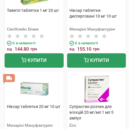
Тавегіл таблетки 1 мг 20 шт
Ніксар таблетки
дисперговані 10 мг 10 шт
СмітКляйн Бічем
Менаріні Мануфактурінг
Є в наявності
Є в наявності
144.80
грн
155.10
грн
від
від
КУПИТИ
КУПИТИ
Ніксар таблетки 20 мг 10 шт
Супрастин розчин для
ін'єкцій 20 мг/мл 1 мл 5
ампул
Менаріні Мануфактурінг
Егіс