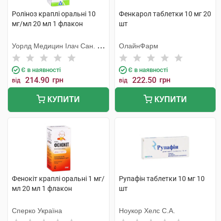
Роліноз краплі оральні 10
Фенкарол таблетки 10 мг 20
мг/мл 20 мл 1 флакон
шт
Уорлд Медицин Ілач Сан. Ве
ОлайнФарм
Тідж
Є в наявності
Є в наявності
214.90
грн
222.50
грн
від
від
КУПИТИ
КУПИТИ
Фенокіт краплі оральні 1 мг/
Рупафін таблетки 10 мг 10
мл 20 мл 1 флакон
шт
Сперко Україна
Ноукор Хелс С.А.