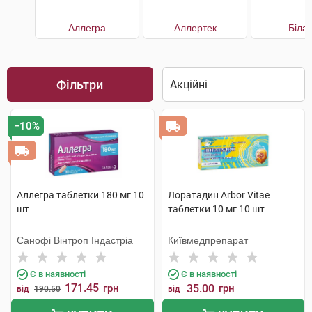
Аллегра
Аллертек
Білаг
Фільтри
−10%
Аллегра таблетки 180 мг 10
Лоратадин Arbor Vitae
шт
таблетки 10 мг 10 шт
Санофі Вінтроп Індастріа
Київмедпрепарат
Є в наявності
Є в наявності
171.45
грн
35.00
грн
від
190.50
від