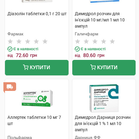
Діазолін таблетки 0,1 г 20 шт
Димедрол розчин для
ін'єкцій 10 мг/мл 1 мл 10
ампул
Фармак
Галичфарм
Є в наявності
Є в наявності
72.60
грн
80.60
грн
від
від
КУПИТИ
КУПИТИ
Аллертек таблетки 10 мг 7
Димедрол Дарниця розчин
шт
для ін'єкцій 1 % 1 мл 10
ампул
Польфарма
Дарниця ФФ