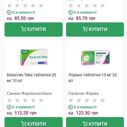
Є в наявності
Є в наявності
85.50
грн
85.70
грн
від
від
КУПИТИ
КУПИТИ
Біластин Тева таблетки 20
Лорано таблетки 10 мг 20
мг 10 шт
шт
Санека Фармасьютікалз
Салютас Фарма
Є в наявності
Є в наявності
112.20
грн
122.30
грн
від
від
КУПИТИ
КУПИТИ