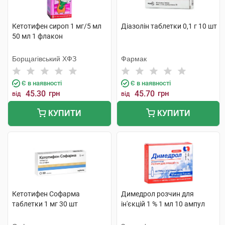
Кетотифен сироп 1 мг/5 мл
Діазолін таблетки 0,1 г 10 шт
50 мл 1 флакон
Борщагівський ХФЗ
Фармак
Є в наявності
Є в наявності
45.30
грн
45.70
грн
від
від
КУПИТИ
КУПИТИ
Кетотифен Софарма
Димедрол розчин для
таблетки 1 мг 30 шт
ін'єкцій 1 % 1 мл 10 ампул