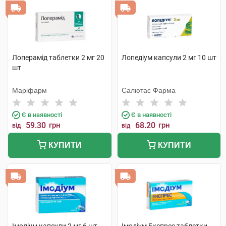
Лоперамід таблетки 2 мг 20
Лопедіум капсули 2 мг 10 шт
шт
Маріфарм
Салютас Фарма
Є в наявності
Є в наявності
59.30
грн
68.20
грн
від
від
КУПИТИ
КУПИТИ