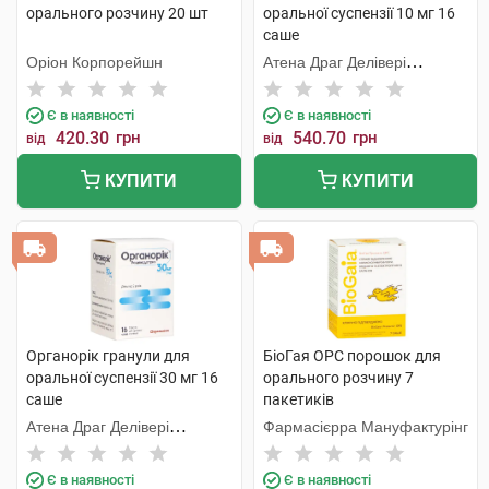
орального розчину 20 шт
оральної суспензії 10 мг 16
саше
Оріон Корпорейшн
Атена Драг Делівері
Солюшнз ПВТ. ЛТД
Є в наявності
Є в наявності
420.30
грн
540.70
грн
від
від
КУПИТИ
КУПИТИ
Органорік гранули для
БіоГая ОРС порошок для
оральної суспензії 30 мг 16
орального розчину 7
саше
пакетиків
Атена Драг Делівері
Фармасієрра Мануфактурінг
Солюшнз ПВТ. ЛТД
Є в наявності
Є в наявності