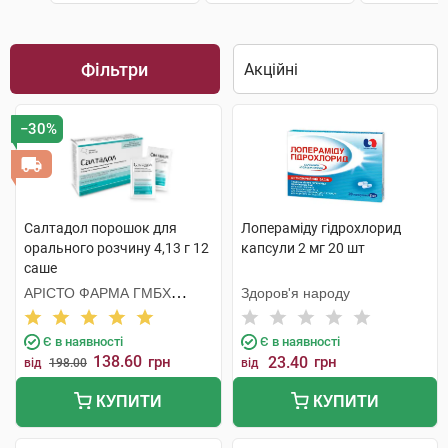
Фільтри
−30%
Салтадол порошок для
Лопераміду гідрохлорид
орального розчину 4,13 г 12
капсули 2 мг 20 шт
саше
АРІСТО ФАРМА ГМБХ
Здоров'я народу
НІМЕЧЧИНА
Є в наявності
Є в наявності
138.60
грн
23.40
грн
від
198.00
від
КУПИТИ
КУПИТИ