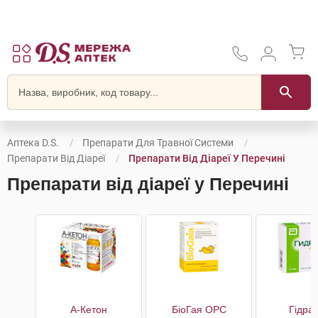
Аптека D.S.
Препарати Для Травної Системи
Препарати Від Діареї
Препарати Від Діареї У Перечині
Препарати від діареї у Перечині
А-Кетон
БіоГая ОРС
Гідра