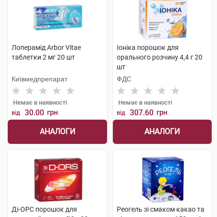
Лоперамід Arbor Vitae
Іоніка порошок для
таблетки 2 мг 20 шт
орального розчину 4,4 г 20
шт
Київмедпрепарат
ФДС
Немає в наявності
Немає в наявності
30.00
грн
307.60
грн
від
від
АНАЛОГИ
АНАЛОГИ
Ді-ОРС порошок для
Реогель зі смаком какао та