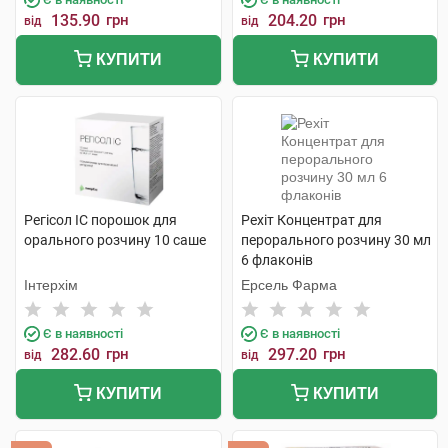
135.90
грн
204.20
грн
від
від
КУПИТИ
КУПИТИ
Регісол ІС порошок для
Рехіт Концентрат для
орального розчину 10 саше
перорального розчину 30 мл
6 флаконів
Інтерхім
Ерсель Фарма
Є в наявності
Є в наявності
282.60
грн
297.20
грн
від
від
КУПИТИ
КУПИТИ