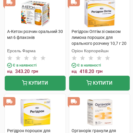
А-Кетон розчин оральний 30
Регідрон Оптім зі смаком
мл 6 флаконів
лимона порошок для
орального розчину 10,7 г 20
пакетиків
Ерсель Фарма
Оріон Корпорейшн
Є в наявності
Є в наявності
343.20
грн
418.20
грн
від
від
КУПИТИ
КУПИТИ
Регідрон порошок для
Органорік гранули для