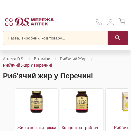
Аптека D.S.
Вітаміни
Риб'ячий Жир
Риб'ячий Жир У Перечині
Риб'ячий жир у Перечині
Жир з печінки тріски
Концентрат риб`ячого жиру Омега 3
Риб`ячи