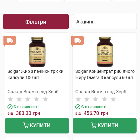
Фільтри
Solgar Жир з печінки тріски
Solgar Концентрат риб`ячого
капсули 100 шт
жиру Омега 3 капсули 60 шт
Солгар Вітамін енд Херб
Солгар Вітамін енд Херб
Є в наявності
Є в наявності
383.30
грн
456.70
грн
від
від
КУПИТИ
КУПИТИ