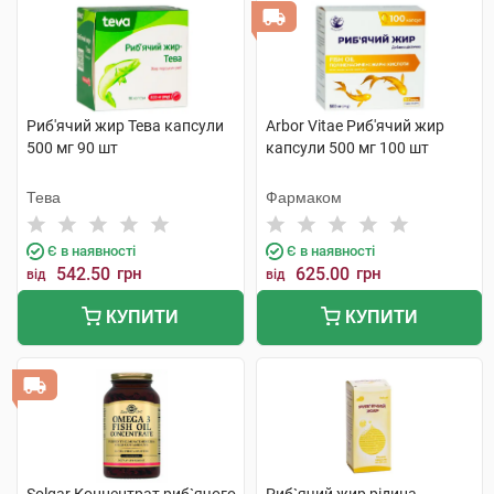
Риб'ячий жир Тева капсули
Arbor Vitae Риб'ячий жир
500 мг 90 шт
капсули 500 мг 100 шт
Тева
Фармаком
Є в наявності
Є в наявності
542.50
грн
625.00
грн
від
від
КУПИТИ
КУПИТИ