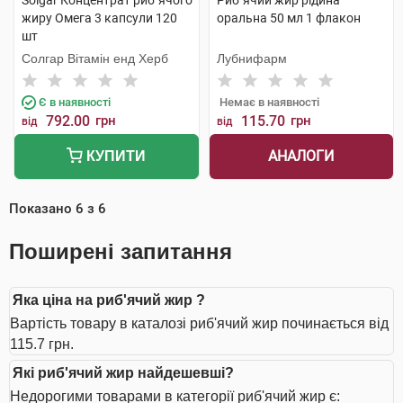
Solgar Концентрат риб`ячого
Риб`ячий жир рідина
жиру Омега 3 капсули 120
оральна 50 мл 1 флакон
шт
Солгар Вітамін енд Херб
Лубнифарм
Є в наявності
Немає в наявності
792.00
грн
115.70
грн
від
від
АНАЛОГИ
КУПИТИ
Показано
6
з
6
Поширені запитання
Яка ціна на риб'ячий жир ?
Вартість товару в каталозі риб'ячий жир починається від
115.7 грн.
Які риб'ячий жир найдешевші?
Недорогими товарами в категорії риб'ячий жир є: