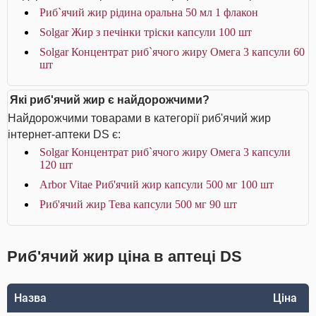
Риб`ячий жир рідина оральна 50 мл 1 флакон
Solgar Жир з печінки тріски капсули 100 шт
Solgar Концентрат риб`ячого жиру Омега 3 капсули 60
шт
Які риб'ячий жир є найдорожчими?
Найдорожчими товарами в категорії риб'ячий жир
інтернет-аптеки DS є:
Solgar Концентрат риб`ячого жиру Омега 3 капсули
120 шт
Arbor Vitae Риб'ячий жир капсули 500 мг 100 шт
Риб'ячий жир Тева капсули 500 мг 90 шт
Риб'ячий жир ціна в аптеці DS
Назва
Ціна