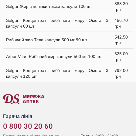
383.30
Solgar Жир з печінки тріски капсули 100 шт
грн
Solgar Концентрат риб`ячого жиру Омега 3
456.70
капсули 60 шт
грн
542.50
Риб'ячий жир Тева капсули 500 мг 90 шт
грн
625.00
Arbor Vitae Риб'ячий жир капсули 500 мг 100 шт
грн
Solgar Концентрат риб`ячого жиру Омега 3
792.00
капсули 120 шт
грн
Гаряча лінія
0 800 30 20 60