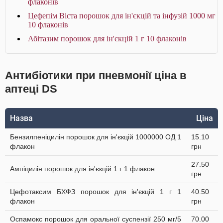
флаконів
Цефепім Віста порошок для ін'єкцій та інфузій 1000 мг
10 флаконів
Абітазим порошок для ін'єкцій 1 г 10 флаконів
Антибіотики при пневмонії ціна в
аптеці DS
Назва
Ціна
Бензилпеніцилін порошок для ін'єкцій 1000000 ОД 1
15.10
флакон
грн
27.50
Ампіцилін порошок для ін'єкцій 1 г 1 флакон
грн
Цефотаксим БХФЗ порошок для ін'єкцій 1 г 1
40.50
флакон
грн
Оспамокс порошок для оральної суспензії 250 мг/5
70.00