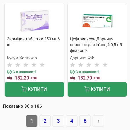
Зиоміцин таблетки 250 мг 6
Цефтриаксон Дарниця
шт
порошок для ін'єкцій 0,5 г 5
флаконів
Кусум Хелтхкер
Дарниця ФФ
Є в наявності
Є в наявності
182.20
грн
182.70
грн
від
від
КУПИТИ
КУПИТИ
Показано
36
з
186
1
2
3
4
6
›