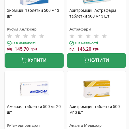
Зиоміцин таблетки 500 мг 3
Азитроміцин Астрафарм
шт
таблетки 500 мг 3 шт
Кусум Хелтхкер
Астрафарм
Є в наявності
Є в наявності
145.70
грн
146.20
грн
від
від
КУПИТИ
КУПИТИ
Амоксил таблетки 500 мг 20
Азитроміцин таблетки 500
шт
мг 3 шт
Київмедпрепарат
Ананта Медікеар