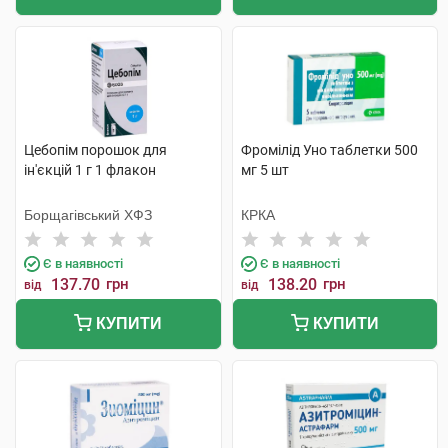
Цебопім порошок для
Фромілід Уно таблетки 500
ін'єкцій 1 г 1 флакон
мг 5 шт
Борщагівський ХФЗ
КРКА
Є в наявності
Є в наявності
137.70
грн
138.20
грн
від
від
КУПИТИ
КУПИТИ