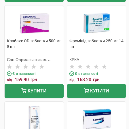
Клабакс OD таблетки 500 мг
Фромілід таблетки 250 мг 14
5 шт
шт
Сан Фармасьютикал
КРКА
Індастріз
Є в наявності
Є в наявності
159.90
грн
163.20
грн
від
від
КУПИТИ
КУПИТИ