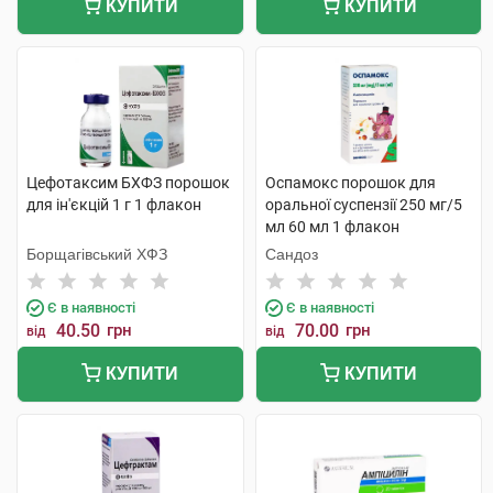
КУПИТИ
КУПИТИ
Цефотаксим БХФЗ порошок
Оспамокс порошок для
для ін'єкцій 1 г 1 флакон
оральної суспензії 250 мг/5
мл 60 мл 1 флакон
Борщагівський ХФЗ
Сандоз
Є в наявності
Є в наявності
40.50
грн
70.00
грн
від
від
КУПИТИ
КУПИТИ