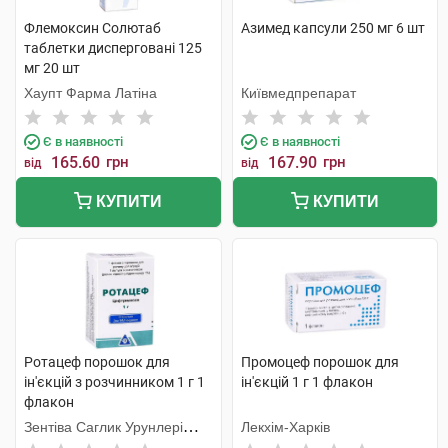
Флемоксин Солютаб
Азимед капсули 250 мг 6 шт
таблетки дисперговані 125
мг 20 шт
Хаупт Фарма Латіна
Київмедпрепарат
Є в наявності
Є в наявності
165.60
грн
167.90
грн
від
від
КУПИТИ
КУПИТИ
Ротацеф порошок для
Промоцеф порошок для
ін'єкцій з розчинником 1 г 1
ін'єкцій 1 г 1 флакон
флакон
Зентіва Саглик Урунлері
Лекхім-Харків
Санаї ве Тіджарет А.Ш