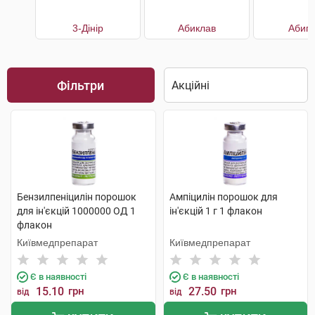
3-Дінір
Абиклав
Абип
Фільтри
Бензилпеніцилін порошок
Ампіцилін порошок для
для ін'єкцій 1000000 ОД 1
ін'єкцій 1 г 1 флакон
флакон
Київмедпрепарат
Київмедпрепарат
Є в наявності
Є в наявності
15.10
грн
27.50
грн
від
від