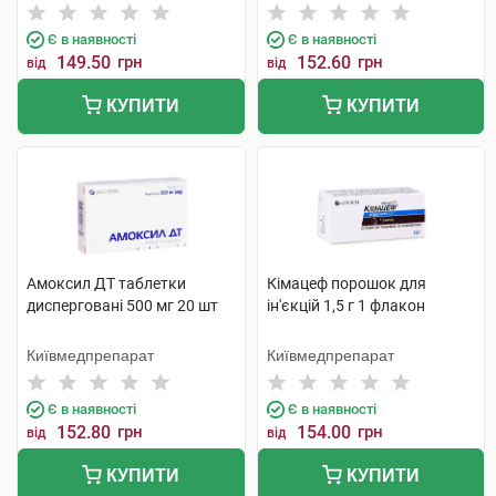
Є в наявності
Є в наявності
149.50
грн
152.60
грн
від
від
КУПИТИ
КУПИТИ
Амоксил ДТ таблетки
Кімацеф порошок для
дисперговані 500 мг 20 шт
ін'єкцій 1,5 г 1 флакон
Київмедпрепарат
Київмедпрепарат
Є в наявності
Є в наявності
152.80
грн
154.00
грн
від
від
КУПИТИ
КУПИТИ