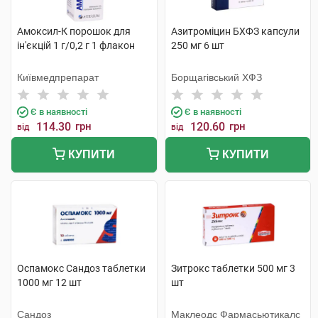
Амоксил-К порошок для
Азитроміцин БХФЗ капсули
ін'єкцій 1 г/0,2 г 1 флакон
250 мг 6 шт
Київмедпрепарат
Борщагівський ХФЗ
Є в наявності
Є в наявності
114.30
грн
120.60
грн
від
від
КУПИТИ
КУПИТИ
Оспамокс Сандоз таблетки
Зитрокс таблетки 500 мг 3
1000 мг 12 шт
шт
Сандоз
Маклеодс Фармасьютикалс