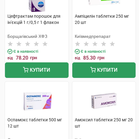
Цефтрактам порошок для
Ампіцилін таблетки 250 мг
ін'єкцій 1 г/0,5 г 1 флакон
20 шт
Борщагівський ХФЗ
Київмедпрепарат
Є в наявності
Є в наявності
78.20
грн
85.30
грн
від
від
КУПИТИ
КУПИТИ
Оспамокс таблетки 500 мг
Амоксил таблетки 250 мг 20
12 шт
шт