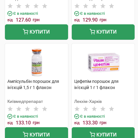
Є в наявності
Є в наявності
127.60
грн
129.90
грн
від
від
КУПИТИ
КУПИТИ
Ампісульбін порошок для
Цефепім порошок для
ін'єкцій 1,5 г 1 флакон
ін'єкцій 1 г 1 флакон
Київмедпрепарат
Лекхім-Харків
Є в наявності
Є в наявності
133.10
грн
133.30
грн
від
від
КУПИТИ
КУПИТИ