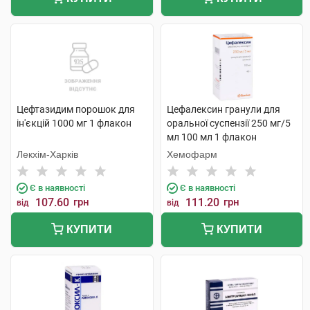
Цефтазидим порошок для
Цефалексин гранули для
ін'єкцій 1000 мг 1 флакон
оральної суспензії 250 мг/5
мл 100 мл 1 флакон
Лекхім-Харків
Хемофарм
Є в наявності
Є в наявності
107.60
грн
111.20
грн
від
від
КУПИТИ
КУПИТИ