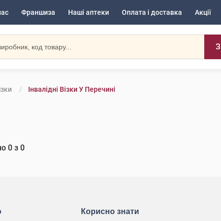
нас
Франшиза
Наші аптеки
Оплата і доставка
Акції
З
ізки
Інвалідні Візки У Перечині
но
0
з
0
ю
Корисно знати