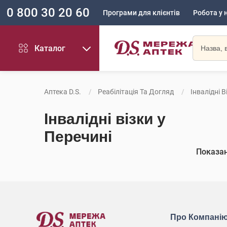
0 800 30 20 60
Програми для клієнтів
Робота у 
Каталог
Аптека D.S.
Реабілітація Та Догляд
Інвалідні В
Інвалідні візки у
Перечині
Показа
Про Компані