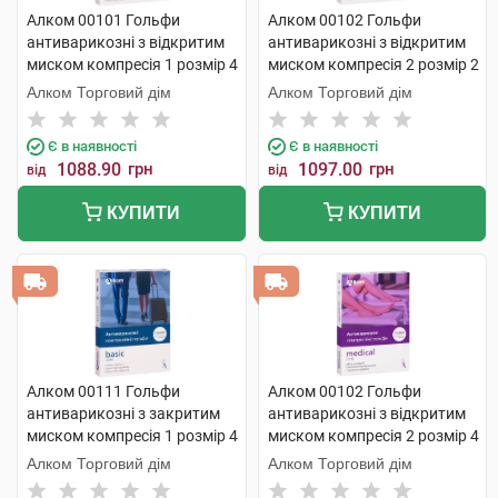
Алком 00101 Гольфи
Алком 00102 Гольфи
антиварикозні з відкритим
антиварикозні з відкритим
миском компресія 1 розмір 4
миском компресія 2 розмір 2
бежевий 1 пара
бежевий 1 пара
Алком Торговий дім
Алком Торговий дім
Є в наявності
Є в наявності
1088.90
грн
1097.00
грн
від
від
КУПИТИ
КУПИТИ
Алком 00111 Гольфи
Алком 00102 Гольфи
антиварикозні з закритим
антиварикозні з відкритим
миском компресія 1 розмір 4
миском компресія 2 розмір 4
бежевий 1 пара
бежевий 1 пара
Алком Торговий дім
Алком Торговий дім