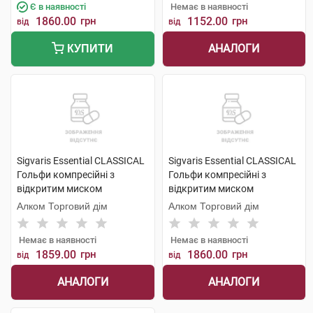
Є в наявності
Немає в наявності
1860.00
грн
1152.00
грн
від
від
АНАЛОГИ
КУПИТИ
Sigvaris Essential CLASSICAL
Sigvaris Essential CLASSICAL
Гольфи компресійні з
Гольфи компресійні з
відкритим миском
відкритим миском
компресія 2 large long 1 пара
компресія 2 medium long 1
Алком Торговий дім
Алком Торговий дім
пара
Немає в наявності
Немає в наявності
1859.00
грн
1860.00
грн
від
від
АНАЛОГИ
АНАЛОГИ