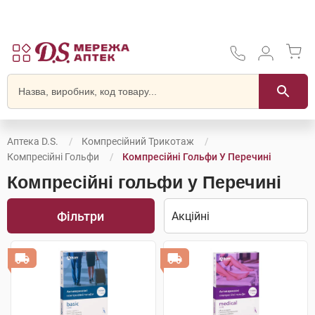
Аптека D.S.
Компресійний Трикотаж
Компресійні Гольфи
Компресійні Гольфи У Перечині
Компресійні гольфи у Перечині
Фільтри