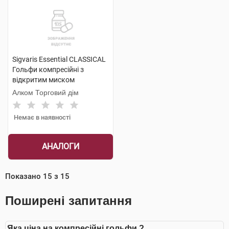
Sigvaris Essential CLASSICAL
Гольфи компресійні з
відкритим миском
компресія 2 medium 1 пара
Алком Торговий дім
Немає в наявності
АНАЛОГИ
Показано
15
з
15
Поширені запитання
Яка ціна на компресійні гольфи ?