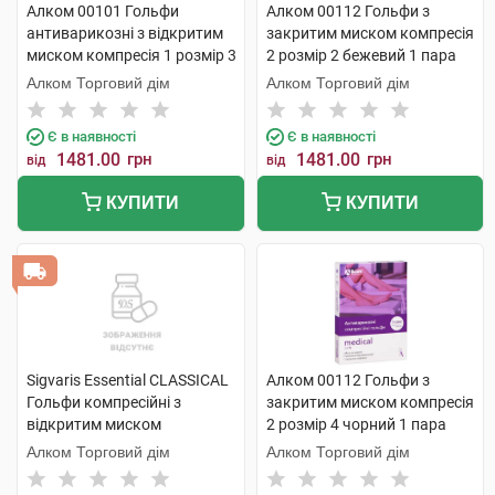
Алком 00101 Гольфи
Алком 00112 Гольфи з
антиварикозні з відкритим
закритим миском компресія
миском компресія 1 розмір 3
2 розмір 2 бежевий 1 пара
бежевий 1 пара
Алком Торговий дім
Алком Торговий дім
Є в наявності
Є в наявності
1481.00
грн
1481.00
грн
від
від
КУПИТИ
КУПИТИ
Sigvaris Essential CLASSICAL
Алком 00112 Гольфи з
Гольфи компресійні з
закритим миском компресія
відкритим миском
2 розмір 4 чорний 1 пара
компресія 2 PLUS large 1
Алком Торговий дім
Алком Торговий дім
пара