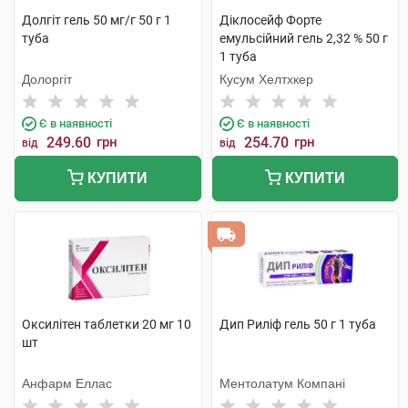
Долгіт гель 50 мг/г 50 г 1
Діклосейф Форте
туба
емульсійний гель 2,32 % 50 г
1 туба
Долоргіт
Кусум Хелтхкер
Є в наявності
Є в наявності
249.60
грн
254.70
грн
від
від
КУПИТИ
КУПИТИ
Оксилітен таблетки 20 мг 10
Дип Риліф гель 50 г 1 туба
шт
Анфарм Еллас
Ментолатум Компані