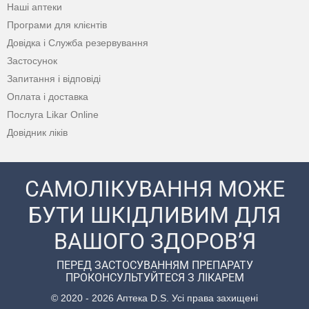
Наші аптеки
Програми для клієнтів
Довідка і Служба резервування
Застосунок
Запитання і відповіді
Оплата і доставка
Послуга Likar Online
Довідник ліків
САМОЛІКУВАННЯ МОЖЕ
БУТИ ШКІДЛИВИМ ДЛЯ
ВАШОГО ЗДОРОВ’Я
ПЕРЕД ЗАСТОСУВАННЯМ ПРЕПАРАТУ
ПРОКОНСУЛЬТУЙТЕСЯ З ЛІКАРЕМ
© 2020 - 2026 Аптека D.S. Усі права захищені