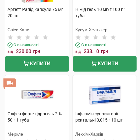
Аргетт Рапід капсули 75 мг
Німід гель 10 мг/г 100 г 1
20 шт
туба
Свісс Капс
Кусум Хелтхкер
Є в наявності
Є в наявності
230.00
грн
233.10
грн
від
від
КУПИТИ
КУПИТИ
Олфен форте гідрогель 2 %
Інфламін супозиторії
50 г 1 туба
ректальні 0,015 г 10 шт
Меркле
Лекхім-Харків