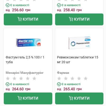
Є в наявності
Є в наявності
256.60
грн
258.40
грн
від
від
КУПИТИ
КУПИТИ
Фастум гель 2,5 % 100 г 1
Ревмоксикам таблетки 15
туба
мг 20 шт
Менаріні Мануфактурінг
Фармак
Є в наявності
Є в наявності
264.60
грн
265.40
грн
від
від
КУПИТИ
КУПИТИ