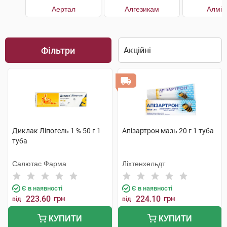
Аертал
Алгезикам
Алмір
Фільтри
Диклак Ліпогель 1 % 50 г 1
Апізартрон мазь 20 г 1 туба
туба
Салютас Фарма
Ліхтенхельдт
Є в наявності
Є в наявності
223.60
грн
224.10
грн
від
від
КУПИТИ
КУПИТИ