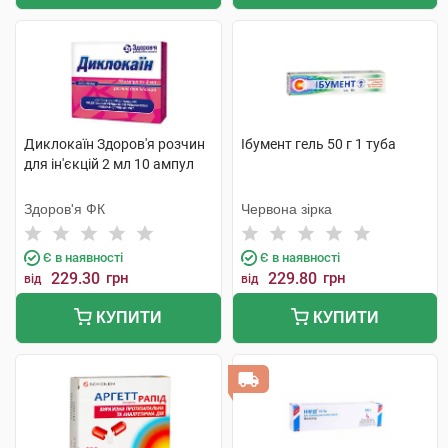
Диклокаїн Здоров'я розчин
Ібумент гель 50 г 1 туба
для ін'єкцій 2 мл 10 ампул
Здоров'я ФК
Червона зірка
Є в наявності
Є в наявності
229.30
грн
229.80
грн
від
від
КУПИТИ
КУПИТИ