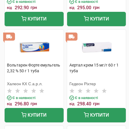
Є в наявності
Є в наявності
292.90
грн
295.00
грн
від
від
КУПИТИ
КУПИТИ
Вольтарен Форте емульгель
Аертал крем 15 мг/г 60 г 1
2,32 % 50 г 1 туба
туба
Халеон КХ С.а.р.л.
Гедеон Ріхтер
Є в наявності
Є в наявності
296.80
грн
298.40
грн
від
від
КУПИТИ
КУПИТИ