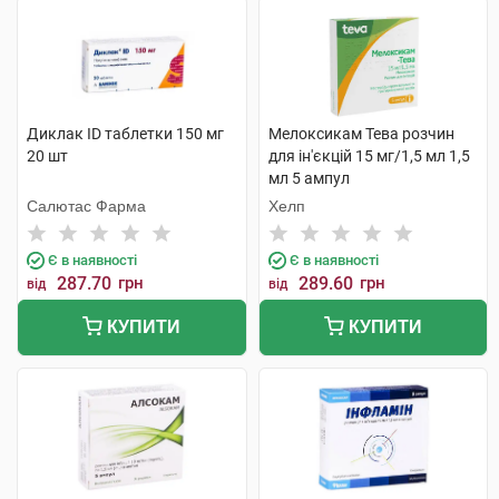
Диклак ID таблетки 150 мг
Мелоксикам Тева розчин
20 шт
для ін'єкцій 15 мг/1,5 мл 1,5
мл 5 ампул
Салютас Фарма
Хелп
Є в наявності
Є в наявності
287.70
грн
289.60
грн
від
від
КУПИТИ
КУПИТИ