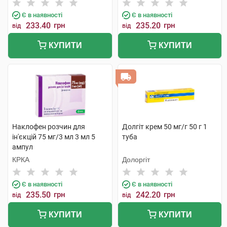
Є в наявності
Є в наявності
233.40
грн
235.20
грн
від
від
КУПИТИ
КУПИТИ
Наклофен розчин для
Долгіт крем 50 мг/г 50 г 1
ін'єкцій 75 мг/3 мл 3 мл 5
туба
ампул
КРКА
Долоргіт
Є в наявності
Є в наявності
235.50
грн
242.20
грн
від
від
КУПИТИ
КУПИТИ