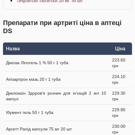
Лефлютаб таблетки 20 мг 30 шт
Препарати при артриті ціна в аптеці
DS
Назва
Ціна
223.60
Диклак Ліпогель 1 % 50 г 1 туба
грн
224.10
Апізартрон мазь 20 г 1 туба
грн
Диклокаїн Здоров'я розчин для ін'єкцій 2 мл 10
229.30
ампул
грн
229.80
Ібумент гель 50 г 1 туба
грн
230.00
Аргетт Рапід капсули 75 мг 20 шт
грн