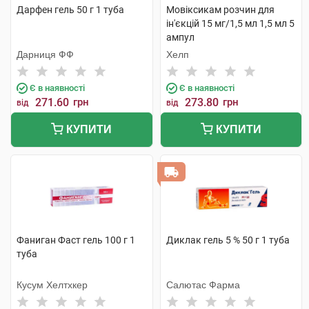
Дарфен гель 50 г 1 туба
Мовіксикам розчин для
ін'єкцій 15 мг/1,5 мл 1,5 мл 5
ампул
Дарниця ФФ
Хелп
Є в наявності
Є в наявності
271.60
грн
273.80
грн
від
від
КУПИТИ
КУПИТИ
Фаниган Фаст гель 100 г 1
Диклак гель 5 % 50 г 1 туба
туба
Кусум Хелтхкер
Салютас Фарма