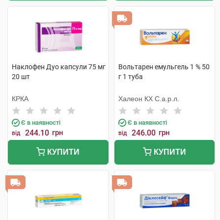
Наклофен Дуо капсули 75 мг
Вольтарен емульгель 1 % 50
20 шт
г 1 туба
КРКА
Халеон КХ С.а.р.л.
Є в наявності
Є в наявності
244.10
грн
246.00
грн
від
від
КУПИТИ
КУПИТИ