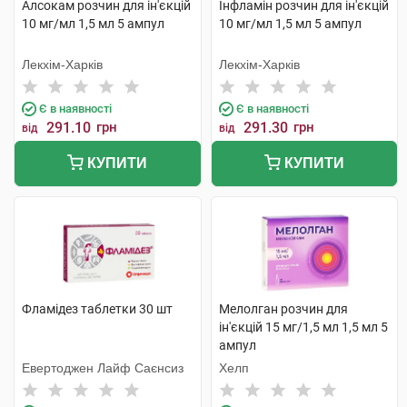
Алсокам розчин для ін'єкцій
Інфламін розчин для ін'єкцій
10 мг/мл 1,5 мл 5 ампул
10 мг/мл 1,5 мл 5 ампул
Лекхім-Харків
Лекхім-Харків
Є в наявності
Є в наявності
291.10
грн
291.30
грн
від
від
КУПИТИ
КУПИТИ
Фламідез таблетки 30 шт
Мелолган розчин для
ін'єкцій 15 мг/1,5 мл 1,5 мл 5
ампул
Евертоджен Лайф Саєнсиз
Хелп