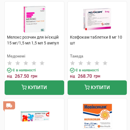
Мелокс розчин для ін'єкцій
Ксефокам таблетки 8 мг 10
15 мг/1,5 мл 1,5 мл 5 ампул
шт
Медокемі
Такеда
Є в наявності
Є в наявності
267.50
грн
268.70
грн
від
від
КУПИТИ
КУПИТИ