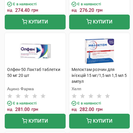
Є в наявності
Є в наявності
274.40
грн
276.20
грн
від
від
КУПИТИ
КУПИТИ
Олфен-50 Лактаб таблетки
Мелоктам розчин для
50 мг 20 шт
ін'єкцій 15 мг/1,5 мл 1,5 мл 5
ампул
Ацино Фарма
Хелп
Є в наявності
Є в наявності
281.00
грн
282.00
грн
від
від
КУПИТИ
КУПИТИ