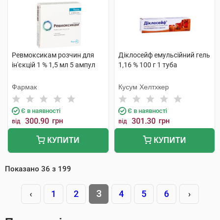
Ревмоксикам розчин для
Діклосейф емульсійний гель
ін'єкцій 1 % 1,5 мл 5 ампул
1,16 % 100 г 1 туба
Фармак
Кусум Хелтхкер
Є в наявності
Є в наявності
300.90
грн
301.30
грн
від
від
КУПИТИ
КУПИТИ
Показано
36
з
199
3
‹
1
2
4
5
6
›