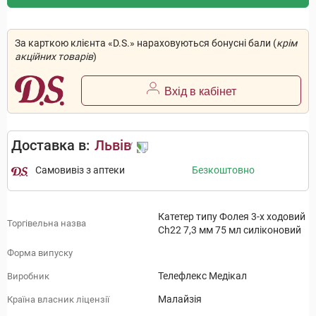
За карткою клієнта «D.S.» нараховуються бонусні бали (
крім
акційних товарів
)
Вхід в кабінет
Доставка в:
Львів
Самовивіз з аптеки
Безкоштовно
Катетер типу Фолея 3-х ходовий
Торгівельна назва
Ch22 7,3 мм 75 мл силіконовий
Форма випуску
Телефлекс Медікал
Виробник
Малайзія
Країна власник ліцензії