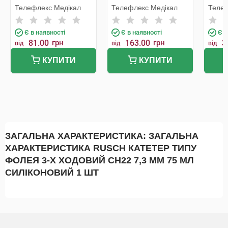
силіконовий 1 шт
силіконовий 1 шт
силік
Телефлекс Медікал
Телефлекс Медікал
Телеф
Є в наявності
Є в наявності
Є в
81.00
грн
163.00
грн
3
від
від
від
КУПИТИ
КУПИТИ
ЗАГАЛЬНА ХАРАКТЕРИСТИКА: ЗАГАЛЬНА
ХАРАКТЕРИСТИКА RUSCH КАТЕТЕР ТИПУ
ФОЛЕЯ 3-Х ХОДОВИЙ CH22 7,3 ММ 75 МЛ
СИЛІКОНОВИЙ 1 ШТ