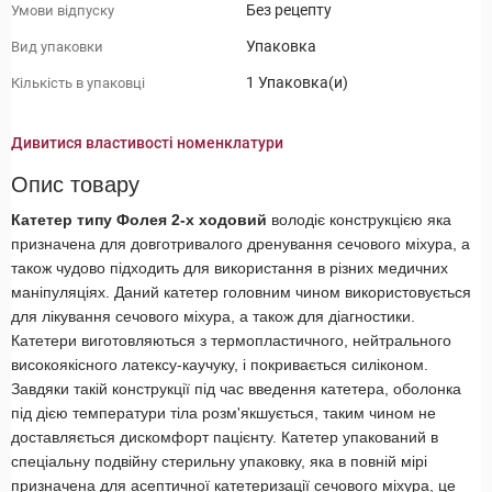
Без рецепту
Умови відпуску
Упаковка
Вид упаковки
1 Упаковка(и)
Кількість в упаковці
Дивитися властивості номенклатури
Опис товару
Катетер типу Фолея 2-х ходовий
володіє конструкцією яка
призначена для довготривалого дренування сечового міхура, а
також чудово підходить для використання в різних медичних
маніпуляціях. Даний катетер головним чином використовується
для лікування сечового міхура, а також для діагностики.
Катетери виготовляються з термопластичного, нейтрального
високоякісного латексу-каучуку, і покривається силіконом.
Завдяки такій конструкції під час введення катетера, оболонка
під дією температури тіла розм'якшується, таким чином не
доставляється дискомфорт пацієнту. Катетер упакований в
спеціальну подвійну стерильну упаковку, яка в повній мірі
призначена для асептичної катетеризації сечового міхура, це