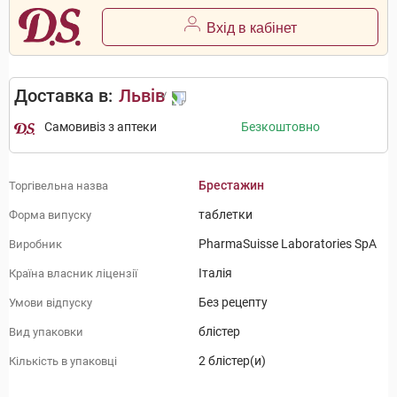
Вхід в кабінет
Доставка в:
Львів
Самовивіз з аптеки
Безкоштовно
Брестажин
Торгівельна назва
таблетки
Форма випуску
PharmaSuisse Laboratories SpA
Виробник
Італія
Країна власник ліцензії
Без рецепту
Умови відпуску
блістер
Вид упаковки
2 блістер(и)
Кількість в упаковці