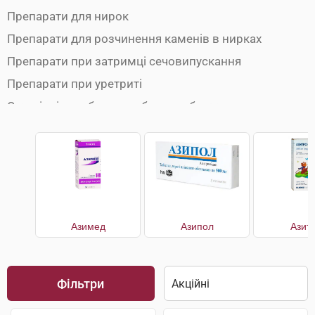
Препарати для нирок
Препарати для розчинення каменів в нирках
Препарати при затримці сечовипускання
Препарати при уретриті
Сечогінні засоби при набряках обличчя
Сечогінні препарати
Сечогінні препарати при набряках ніг
Урологічні препарати
Азимед
Азипол
Азит
Фільтри