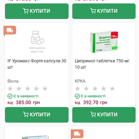
КУПИТИ
КУПИТИ
IF Уромакс Форте капсули 30
Ципринол таблетки 750 мг
шт
10 шт
Віола
КРКА
Є в наявності
Є в наявності
385.00
грн
392.70
грн
від
від
КУПИТИ
КУПИТИ