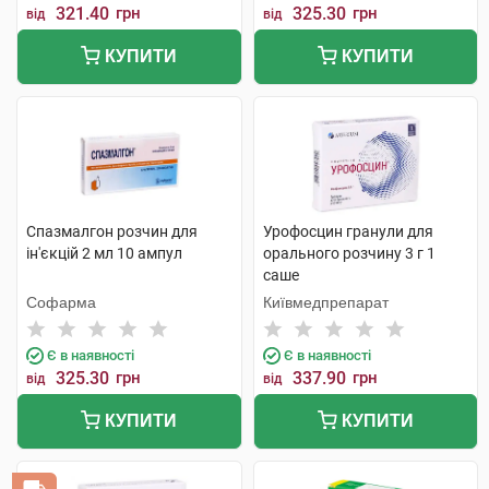
321.40
грн
325.30
грн
від
від
КУПИТИ
КУПИТИ
Спазмалгон розчин для
Урофосцин гранули для
ін'єкцій 2 мл 10 ампул
орального розчину 3 г 1
саше
Софарма
Київмедпрепарат
Є в наявності
Є в наявності
325.30
грн
337.90
грн
від
від
КУПИТИ
КУПИТИ