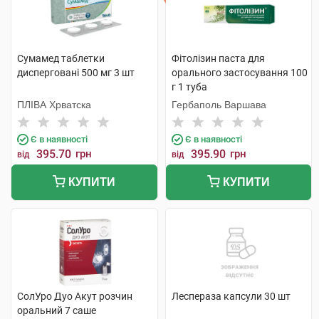
Сумамед таблетки
Фітолізин паста для
дисперговані 500 мг 3 шт
орального застосування 100
г 1 туба
ПЛІВА Хрватска
Гербаполь Варшава
Є в наявності
Є в наявності
395.70
грн
395.90
грн
від
від
КУПИТИ
КУПИТИ
СолУро Дуо Акут розчин
Леспераза капсули 30 шт
оральний 7 саше