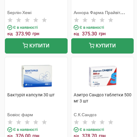
Берлін-Хемі
Аннора Фарма Прайвіт
Лімітед
Є в наявності
Є в наявності
373.90
грн
375.30
грн
від
від
КУПИТИ
КУПИТИ
Бактуріл капсули 30 шт
Азитро Сандоз таблетки 500
мг 3 шт
Бовіос фарм
С.К.Сандоз
Є в наявності
Є в наявності
376.00
грн
378.70
грн
від
від