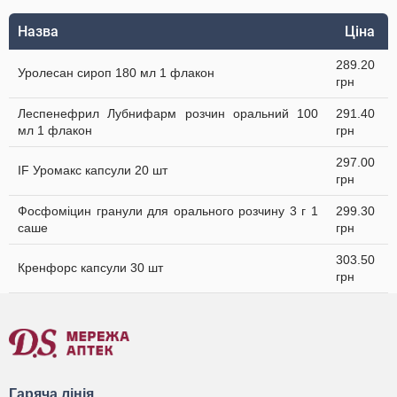
Назва
Ціна
289.20
Уролесан сироп 180 мл 1 флакон
грн
Леспенефрил Лубнифарм розчин оральний 100
291.40
мл 1 флакон
грн
297.00
IF Уромакс капсули 20 шт
грн
Фосфоміцин гранули для орального розчину 3 г 1
299.30
саше
грн
303.50
Кренфорс капсули 30 шт
грн
Гаряча лінія