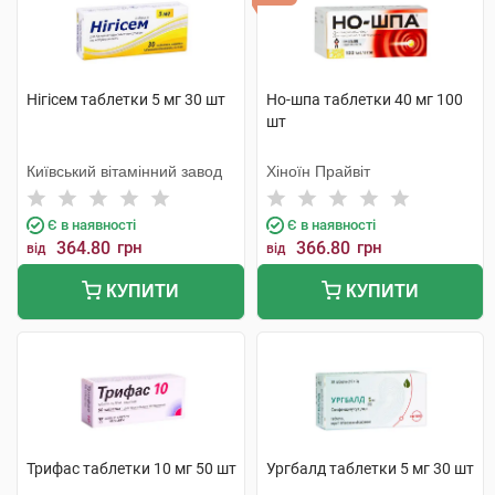
Нігісем таблетки 5 мг 30 шт
Но-шпа таблетки 40 мг 100
шт
Київський вітамінний завод
Хіноїн Прайвіт
Є в наявності
Є в наявності
364.80
грн
366.80
грн
від
від
КУПИТИ
КУПИТИ
Трифас таблетки 10 мг 50 шт
Ургбалд таблетки 5 мг 30 шт