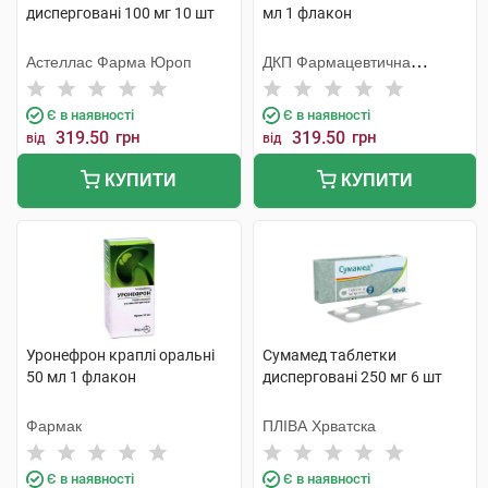
дисперговані 100 мг 10 шт
мл 1 флакон
Астеллас Фарма Юроп
ДКП Фармацевтична
фабрика
Є в наявності
Є в наявності
319.50
грн
319.50
грн
від
від
КУПИТИ
КУПИТИ
Уронефрон краплі оральні
Сумамед таблетки
50 мл 1 флакон
дисперговані 250 мг 6 шт
Фармак
ПЛІВА Хрватска
Є в наявності
Є в наявності