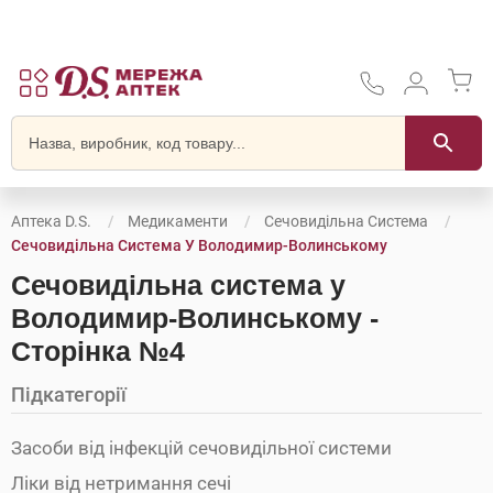
Аптека D.S.
Медикаменти
Сечовидільна Система
Сечовидільна Система У Володимир-Волинському
Сечовидільна система у
Володимир-Волинському -
Сторінка №4
Підкатегорії
Засоби від інфекцій сечовидільної системи
Ліки від нетримання сечі