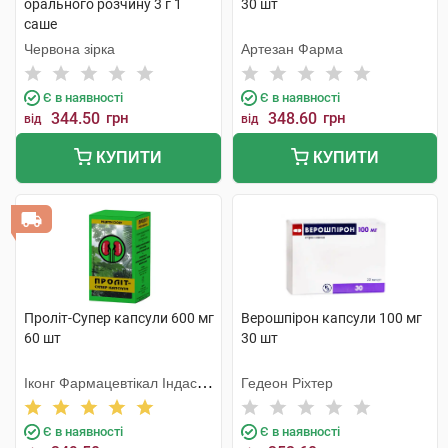
орального розчину 3 г 1
30 шт
саше
Червона зірка
Артезан Фарма
Є в наявності
Є в наявності
344.50
грн
348.60
грн
від
від
КУПИТИ
КУПИТИ
Проліт-Супер капсули 600 мг
Верошпірон капсули 100 мг
60 шт
30 шт
Іконг Фармацевтікал Індастрі
Гедеон Ріхтер
Ко
Є в наявності
Є в наявності