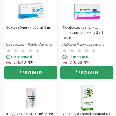
Зоксі таблетки 500 мг 3 шт
Фосфокок гранули для
орального розчину 3 г 1
саше
Евертоджен Лайф Саєнсиз
Лабіана Фармацевтікалс
Є в наявності
Є в наявності
316.40
грн
318.50
грн
від
від
КУПИТИ
КУПИТИ
Юнідокс Солютаб таблетки
Урохолум краплі оральні 40