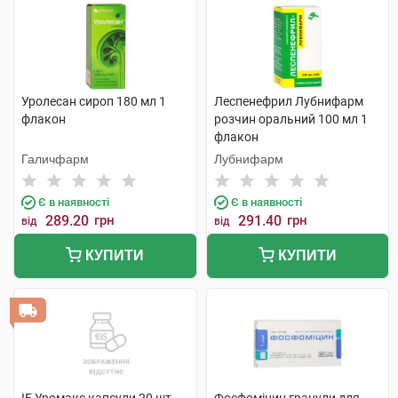
Уролесан сироп 180 мл 1
Леспенефрил Лубнифарм
флакон
розчин оральний 100 мл 1
флакон
Галичфарм
Лубнифарм
Є в наявності
Є в наявності
289.20
грн
291.40
грн
від
від
КУПИТИ
КУПИТИ