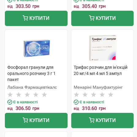
303.50
грн
305.40
грн
від
від
КУПИТИ
КУПИТИ
Фосфорал гранули для
Трифас розчин для ін'єкцій
орального розчину 3 г 1
20 мг/4 мл 4 мл 5 ампул
пакет
Лабіана Фармацевтікалс
Менаріні Мануфактурінг
Є в наявності
Є в наявності
306.50
грн
310.60
грн
від
від
КУПИТИ
КУПИТИ