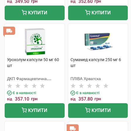
349.50
грн
352.60
грн
від
від
КУПИТИ
КУПИТИ
Урохолум капсули 50 мг 60
Сумамед капсули 250 мг 6
шт
шт
ДКП Фармацевтична
ПЛІВА Хрватска
фабрика
Є в наявності
Є в наявності
357.10
грн
357.80
грн
від
від
КУПИТИ
КУПИТИ