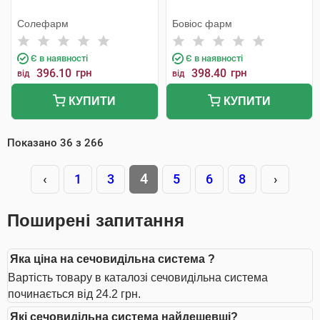
Солефарм
Бовіос фарм
Є в наявності
Є в наявності
396.10
грн
398.40
грн
від
від
КУПИТИ
КУПИТИ
Показано
36
з
266
4
‹
1
3
5
6
8
›
Поширені запитання
Яка ціна на сечовидільна система ?
Вартість товару в каталозі сечовидільна система
починається від 24.2 грн.
Які сечовидільна система найдешевші?