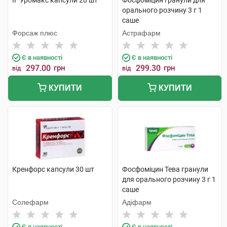
IF Уромакс капсули 20 шт
Фосфоміцин гранули для
орального розчину 3 г 1
саше
Форсаж плюс
Астрафарм
Є в наявності
Є в наявності
297.00
грн
299.30
грн
від
від
КУПИТИ
КУПИТИ
Кренфорс капсули 30 шт
Фосфоміцин Тева гранули
для орального розчину 3 г 1
саше
Солефарм
Адіфарм
Є в наявності
Є в наявності