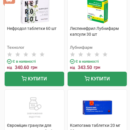
Нефродол таблетки 60 шт
Леспенефрил Лубнифарм
капсули 30 шт
Технолог
Лубнифарм
Є в наявності
Є в наявності
340.60
грн
343.50
грн
від
від
КУПИТИ
КУПИТИ
Євроміцин гранули для
Ксипогама таблетки 20 мг