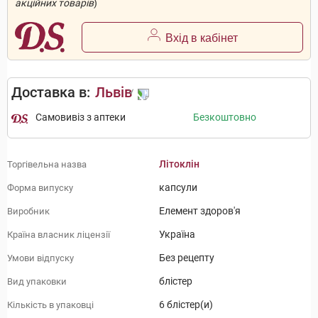
акційних товарів
)
Вхід в кабінет
Доставка в:
Львів
Самовивіз з аптеки
Безкоштовно
Літоклін
Торгівельна назва
капсули
Форма випуску
Елемент здоров'я
Виробник
Україна
Країна власник ліцензії
Без рецепту
Умови відпуску
блістер
Вид упаковки
6 блістер(и)
Кількість в упаковці