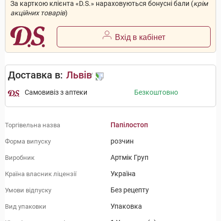
За карткою клієнта «D.S.» нараховуються бонусні бали (
крім
акційних товарів
)
Вхід в кабінет
Доставка в:
Львів
Самовивіз з аптеки
Безкоштовно
Папілостоп
Торгівельна назва
розчин
Форма випуску
Артмік Груп
Виробник
Україна
Країна власник ліцензії
Без рецепту
Умови відпуску
Упаковка
Вид упаковки