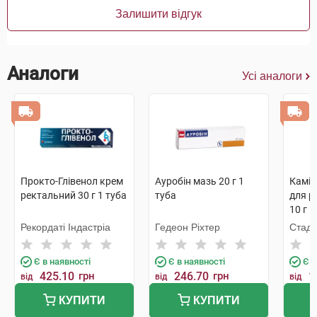
Залишити відгук
Аналоги
Усі аналоги
Прокто-Глівенол крем
Ауробін мазь 20 г 1
Каміс
ректальний 30 г 1 туба
туба
для р
10 г 1
Рекордаті Індастріа
Гедеон Ріхтер
Стада
Є в наявності
Є в наявності
Є в
425.10
грн
246.70
грн
1
від
від
від
КУПИТИ
КУПИТИ