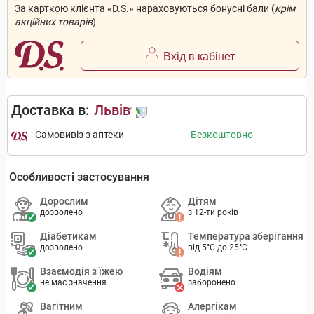
За карткою клієнта «D.S.» нараховуються бонусні бали (
крім
акційних товарів
)
Вхід в кабінет
Доставка в:
Львів
Самовивіз з аптеки
Безкоштовно
Особливості застосування
Дорослим
Дітям
дозволено
з 12-ти років
Діабетикам
Температура зберігання
дозволено
від 5°C до 25°C
Взаємодія з їжею
Водіям
не має значення
заборонено
Вагітним
Алергікам