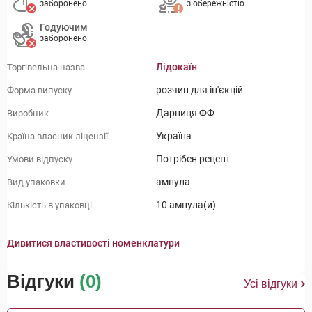
заборонено
з обережністю
Годуючим
заборонено
Лідокаїн
Торгівельна назва
розчин для ін'єкцій
Форма випуску
Дарниця ФФ
Виробник
Україна
Країна власник ліцензії
Потрібен рецепт
Умови відпуску
ампула
Вид упаковки
10 ампула(и)
Кількість в упаковці
Дивитися властивості номенклатури
Відгуки
(0)
Усі відгуки