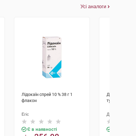
Усі аналоги
Лідокаїн спрей 10 % 38 г 1
Ділатіл мазь р
флакон
туба
Егіс
ДКП Фармацев
Є в наявності
Є в наявно