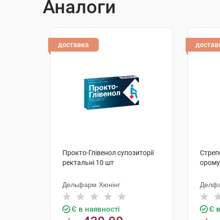
Аналоги
доставка
достав
Прокто-Глівенол супозиторії
Стреп
ректальні 10 шт
орому
Дельфарм Хюнінг
Делф
Є в наявності
Є 