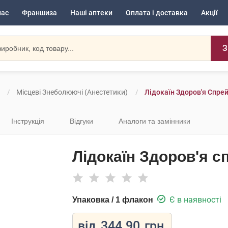
нас
Франшиза
Наші аптеки
Оплата і доставка
Акції
З
Місцеві Знеболюючі (анестетики)
Лідокаїн Здоров'я Спрей
Інструкція
Відгуки
Аналоги та замінники
Лідокаїн Здоров'я с
Є в наявності
Упаковка / 1 флакон
від
344.90
грн