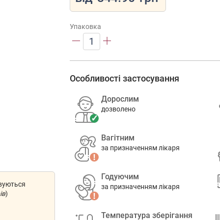
Упаковка
1
Особливості застосування
Дорослим
дозволено
Вагітним
за призначенням лікаря
Годуючим
овуються
за призначенням лікаря
ів
)
Температура зберігання