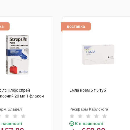
ка
доставка
сілс Плюс спрей
Емла крем 5 г 5 туб
козний 20 мл 1 флакон
арм Бладел
Ресіфарм Карлскога
в наявності
Є в наявності