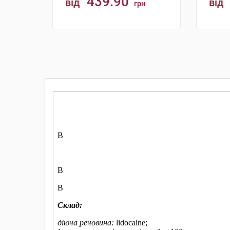
439.90
від
від
грн
КУПИТИ