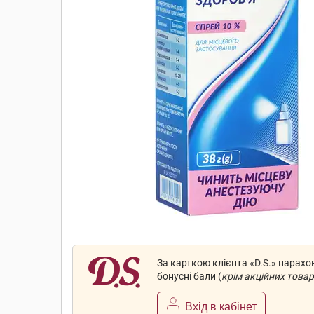
За карткою клієнта «D.S.» нарах
бонусні бали (
крім акційних товар
Вхід в кабінет