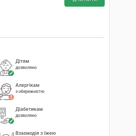
Дітям
дозволено
Алергікам
з обережністю
Діабетикам
дозволено
Взаємодія з їжею