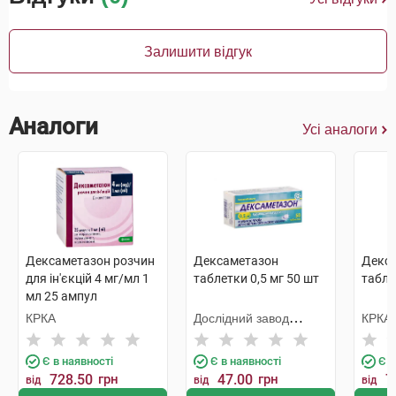
Залишити відгук
Аналоги
Усі аналоги
Дексаметазон розчин
Дексаметазон
Декс
для ін'єкцій 4 мг/мл 1
таблетки 0,5 мг 50 шт
табле
мл 25 ампул
КРКА
Дослідний завод
КРКА
ГНЦЛС
Є в наявності
Є в наявності
Є в
728.50
грн
47.00
грн
7
від
від
від