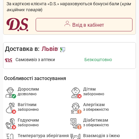
За карткою клієнта «D.S.» нараховуються бонусні бали (
крім
акційних товарів
)
Вхід в кабінет
Доставка в:
Львів
Самовивіз з аптеки
Безкоштовно
Особливості застосування
Дорослим
Дітям
дозволено
заборонено
Вагітним
Алергікам
заборонено
з обережністю
Годуючим
Діабетикам
заборонено
з обережністю
Температура зберігання
Взаємодія з їжею