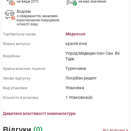
не вище 25°C
не має значення
Водіям
з обережністю, можливо
короткочасне порушення
чіткості зору
Медексол
Торгівельна назва
краплі очні
Форма випуску
Уорлд Медицин Ілач Сан. Ве
Виробник
Тідж
Туреччина
Країна власник ліцензії
Потрібен рецепт
Умови відпуску
Упаковка
Вид упаковки
1 Упаковка(и)
Кількість в упаковці
Дивитися властивості номенклатури
Відгуки
(0)
Усі відгуки