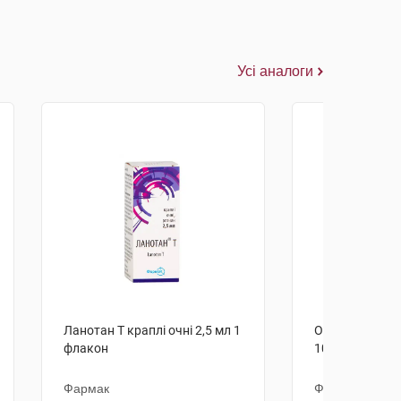
Усі аналоги
Ланотан Т краплі очні 2,5 мл 1
Офтимол крапл
флакон
10 мл 1 флако
Фармак
Фармак