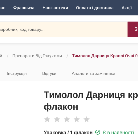
нас
Франшиза
Наші аптеки
Оплата і доставка
Акції
З
й
Препарати Від Глаукоми
Тимолол Дарниця Краплі Очні 0
Інструкція
Відгуки
Аналоги та замінники
Тимолол Дарниця кра
флакон
Є в наявності
Упаковка / 1 флакон