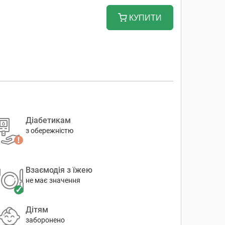
КУПИТИ
Діабетикам
з обережністю
Взаємодія з їжею
не має значення
Дітям
заборонено