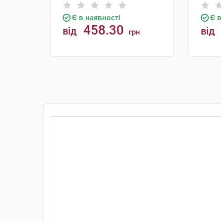
Є в наявності
Є 
458.30
від
від
грн
КУПИТИ