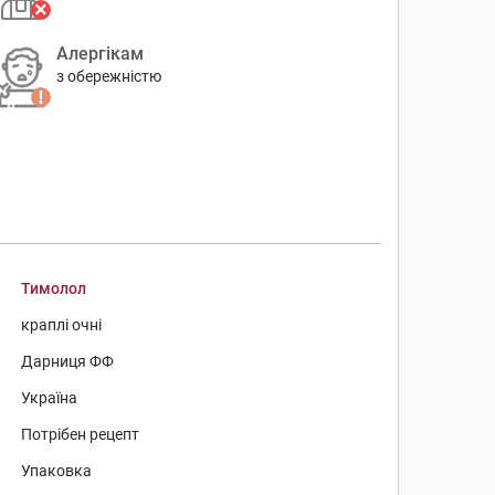
Алергікам
з обережністю
Тимолол
краплі очні
Дарниця ФФ
Україна
Потрібен рецепт
Упаковка