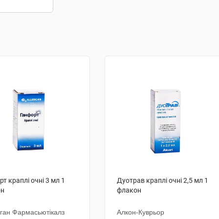
т краплі очні 3 мл 1
Дуотрав краплі очні 2,5 мл 1
он
флакон
ган Фармасьютікалз
Алкон-Куврьор