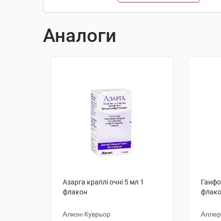
Аналоги
Азарга краплі очні 5 мл 1
Ганфор
флакон
флак
Алкон-Куврьор
Аллер