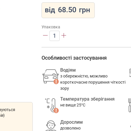
від
68.50
грн
Упаковка
1
Особливості застосування
Водіям
з обережністю, можливо
короткочасне порушення чіткості
зору
Температура зберігання
не вище 25°C
овуються
ів
)
Дорослим
дозволено