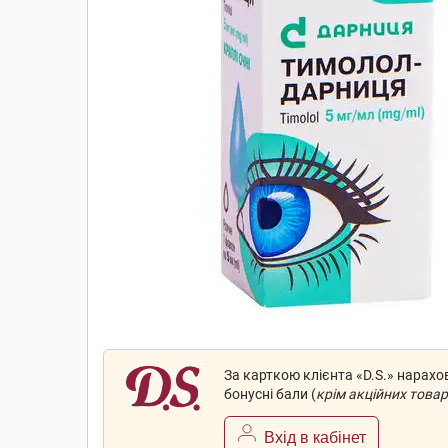
За карткою клієнта «D.S.» нарах
бонусні бали (
крім акційних товар
Вхід в кабінет