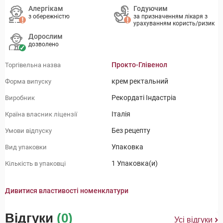
Алергікам
Годуючим
з обережністю
за призначенням лікаря з
урахуванням користь/ризик
Дорослим
дозволено
Прокто-Глівенол
Торгівельна назва
крем ректальний
Форма випуску
Рекордаті Індастріа
Виробник
Італія
Країна власник ліцензії
Без рецепту
Умови відпуску
Упаковка
Вид упаковки
1 Упаковка(и)
Кількість в упаковці
Дивитися властивості номенклатури
Відгуки
(0)
Усі відгуки