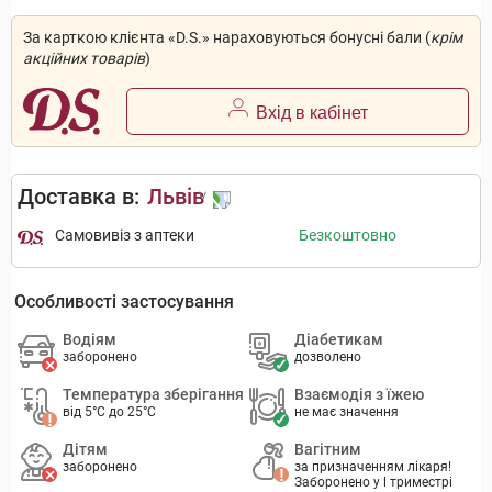
За карткою клієнта «D.S.» нараховуються бонусні бали (
крім
акційних товарів
)
Вхід в кабінет
Доставка в:
Львів
Самовивіз з аптеки
Безкоштовно
Особливості застосування
Водіям
Діабетикам
заборонено
дозволено
Температура зберігання
Взаємодія з їжею
від 5°C до 25°C
не має значення
Дітям
Вагітним
заборонено
за призначенням лікаря!
Заборонено у l триместрі