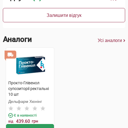
Залишити відгук
Аналоги
Усі аналоги
Прокто-Глівенол
супозиторії ректальні
10 шт
Дельфарм Хюнінг
Є в наявності
439.60
грн
від