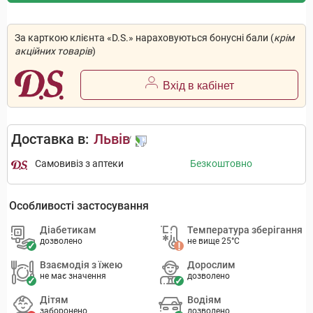
За карткою клієнта «D.S.» нараховуються бонусні бали (
крім
акційних товарів
)
Вхід в кабінет
Доставка в:
Львів
Самовивіз з аптеки
Безкоштовно
Особливості застосування
Діабетикам
Температура зберігання
дозволено
не вище 25°C
Взаємодія з їжею
Дорослим
не має значення
дозволено
Дітям
Водіям
заборонено
дозволено