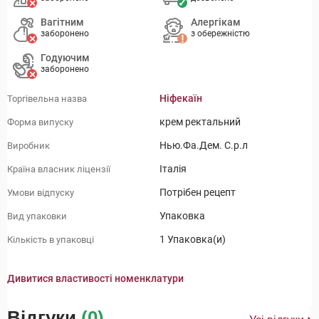
Вагітним
Алергікам
заборонено
з обережністю
Годуючим
заборонено
Ніфекаїн
Торгівельна назва
крем ректальний
Форма випуску
Нью.Фа.Дем. С.р.л
Виробник
Італія
Країна власник ліцензії
Потрібен рецепт
Умови відпуску
Упаковка
Вид упаковки
1 Упаковка(и)
Кількість в упаковці
Дивитися властивості номенклатури
Відгуки
(0)