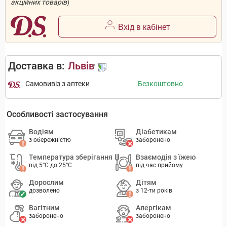
акційних товарів
)
Вхід в кабінет
Доставка в:
Львів
Самовивіз з аптеки
Безкоштовно
Особливості застосування
Водіям
Діабетикам
з обережністю
заборонено
Температура зберігання
Взаємодія з їжею
від 5°C до 25°C
під час прийому
Дорослим
Дітям
дозволено
з 12-ти років
Вагітним
Алергікам
заборонено
заборонено