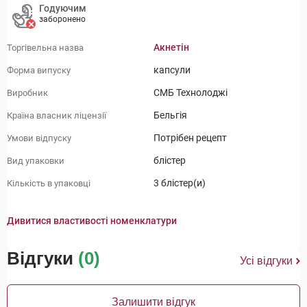
Годуючим
заборонено
Акнетін
Торгівельна назва
капсули
Форма випуску
СМБ Технолоджі
Виробник
Бельгія
Країна власник ліцензії
Потрібен рецепт
Умови відпуску
блістер
Вид упаковки
3 блістер(и)
Кількість в упаковці
Дивитися властивості номенклатури
Відгуки
(0)
Усі відгуки
Залишити відгук