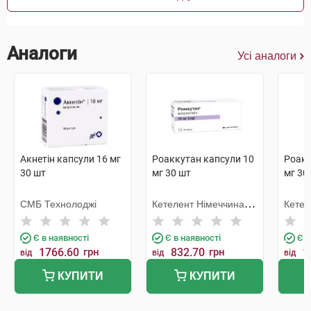
Аналоги
Усі аналоги
Акнетін капсули 16 мг
Роаккутан капсули 10
Роакк
30 шт
мг 30 шт
мг 30
СМБ Технолоджі
Кетелент Німеччина
Кетел
Ебербах
Ебер
Є в наявності
Є в наявності
Є в
1766.60
грн
832.70
грн
1
від
від
від
КУПИТИ
КУПИТИ