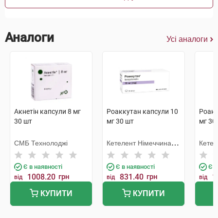
Аналоги
Усі аналоги
Акнетін капсули 8 мг
Роаккутан капсули 10
Роакк
30 шт
мг 30 шт
мг 30
СМБ Технолоджі
Кетелент Німеччина
Кетел
Ебербах
Ебер
Є в наявності
Є в наявності
Є в
1008.20
грн
831.40
грн
1
від
від
від
КУПИТИ
КУПИТИ