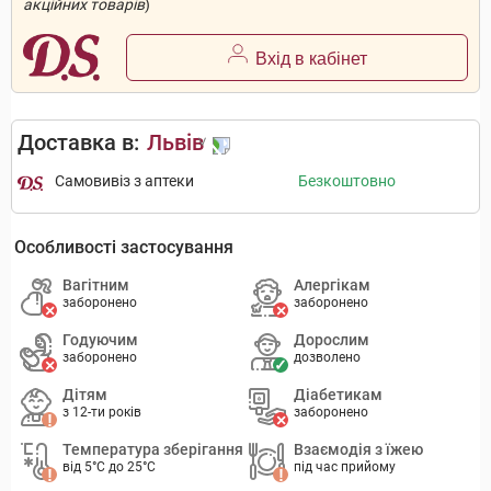
акційних товарів
)
Вхід в кабінет
Доставка в:
Львів
Самовивіз з аптеки
Безкоштовно
Особливості застосування
Вагітним
Алергікам
заборонено
заборонено
Годуючим
Дорослим
заборонено
дозволено
Дітям
Діабетикам
з 12-ти років
заборонено
Температура зберігання
Взаємодія з їжею
від 5°C до 25°C
під час прийому