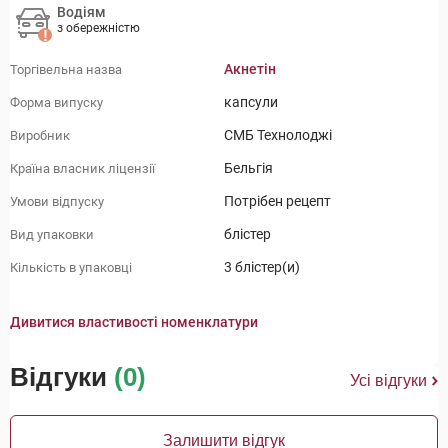
Водіям
з обережністю
Акнетін
Торгівельна назва
капсули
Форма випуску
СМБ Технолоджі
Виробник
Бельгія
Країна власник ліцензії
Потрібен рецепт
Умови відпуску
блістер
Вид упаковки
3 блістер(и)
Кількість в упаковці
Дивитися властивості номенклатури
Відгуки
(0)
Усі відгуки
Залишити відгук