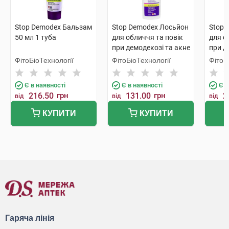
Stop Demodex Бальзам
Stop Demodex Лосьйон
Stop 
50 мл 1 туба
для обличчя та повік
для о
при демодекозі та акне
при д
150 мл 1 флакон
270 м
ФітоБіоТехнології
ФітоБіоТехнології
ФітоБ
Є в наявності
Є в наявності
Є в
216.50
грн
131.00
грн
2
від
від
від
КУПИТИ
КУПИТИ
Гаряча лінія