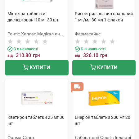
Мінтегра таблетки
Риспетрил розчин оральний
дисперговані 10 мг 30 шт
1 мг/мл 30 мл 1 флакон
Ронтіс Хеллас Медікал енд
Фармасайнс
Фармасьютікал Продактс
С.А.
Є в наявності
Є в наявності
310.80
грн
326.10
грн
від
від
КУПИТИ
КУПИТИ
Кветирон таблетки 25 мг 30
Енеріон таблетки 200 мг 20
шт
шт
Фарма Старт
Лабораторії Серв'є Індастрі