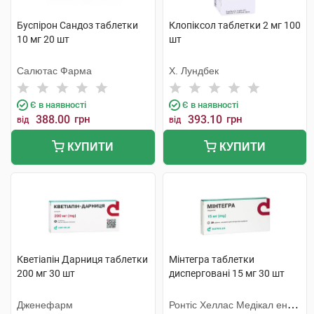
Буспірон Сандоз таблетки
Клопіксол таблетки 2 мг 100
10 мг 20 шт
шт
Салютас Фарма
Х. Лундбек
Є в наявності
Є в наявності
388.00
грн
393.10
грн
від
від
КУПИТИ
КУПИТИ
Кветіапін Дарниця таблетки
Мінтегра таблетки
200 мг 30 шт
дисперговані 15 мг 30 шт
Дженефарм
Ронтіс Хеллас Медікал енд