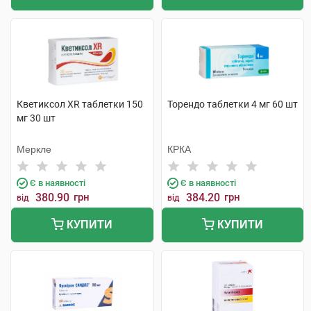
Кветиксол XR таблетки 150
Торендо таблетки 4 мг 60 шт
мг 30 шт
Меркле
КРКА
Є в наявності
Є в наявності
380.90
грн
384.20
грн
від
від
КУПИТИ
КУПИТИ