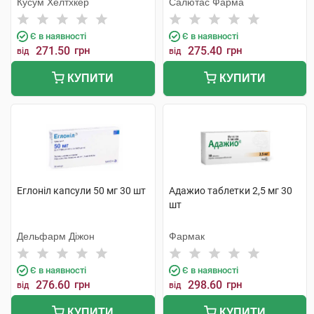
Кусум Хелтхкер
Салютас Фарма
Є в наявності
Є в наявності
271.50
грн
275.40
грн
від
від
КУПИТИ
КУПИТИ
Еглоніл капсули 50 мг 30 шт
Адажио таблетки 2,5 мг 30
шт
Дельфарм Діжон
Фармак
Є в наявності
Є в наявності
276.60
грн
298.60
грн
від
від
КУПИТИ
КУПИТИ