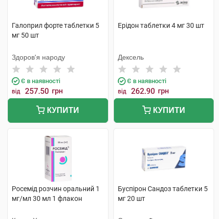
Галоприл форте таблетки 5
Ерідон таблетки 4 мг 30 шт
мг 50 шт
Здоров'я народу
Дексель
Є в наявності
Є в наявності
257.50
грн
262.90
грн
від
від
КУПИТИ
КУПИТИ
Росемід розчин оральний 1
Буспірон Сандоз таблетки 5
мг/мл 30 мл 1 флакон
мг 20 шт