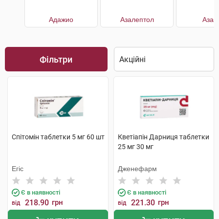
Адажио
Азалептол
Азап
Фільтри
Спітомін таблетки 5 мг 60 шт
Кветіапін Дарниця таблетки
25 мг 30 мг
Егіс
Дженефарм
Є в наявності
Є в наявності
218.90
грн
221.30
грн
від
від