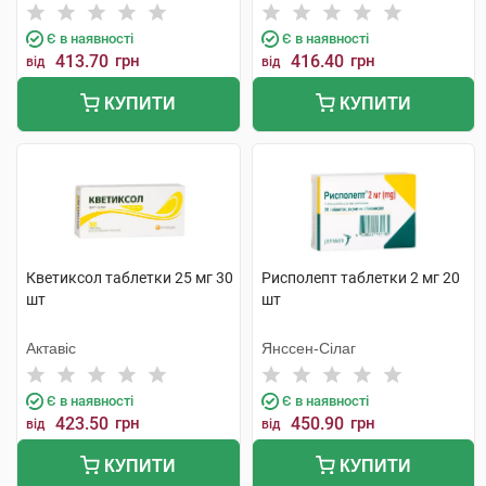
Фармасьютікал Продактс
С.А.
Є в наявності
Є в наявності
413.70
грн
416.40
грн
від
від
КУПИТИ
КУПИТИ
Кветиксол таблетки 25 мг 30
Рисполепт таблетки 2 мг 20
шт
шт
Актавіс
Янссен-Сілаг
Є в наявності
Є в наявності
423.50
грн
450.90
грн
від
від
КУПИТИ
КУПИТИ