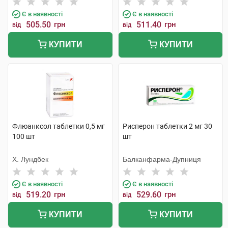
Є в наявності
Є в наявності
505.50
грн
511.40
грн
від
від
КУПИТИ
КУПИТИ
Флюанксол таблетки 0,5 мг
Рисперон таблетки 2 мг 30
100 шт
шт
Х. Лундбек
Балканфарма-Дупниця
Є в наявності
Є в наявності
519.20
грн
529.60
грн
від
від
КУПИТИ
КУПИТИ