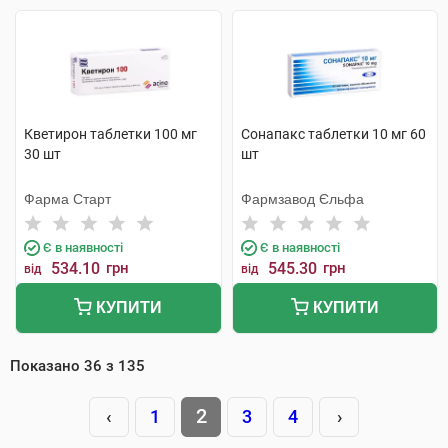
Кветирон таблетки 100 мг
Сонапакс таблетки 10 мг 60
30 шт
шт
Фарма Старт
Фармзавод Єльфа
Є в наявності
Є в наявності
534.10
грн
545.30
грн
від
від
КУПИТИ
КУПИТИ
Показано
36
з
135
2
‹
1
3
4
›