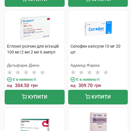
Еглоніл розчин для ін'єкцій
Селофен капсули 10 мг 20
100 мг/2 мл 2 мл 6 ампул
шт
Дельфарм Діжон
Адамед Фарма
Є в наявності
Є в наявності
304.50
грн
309.70
грн
від
від
КУПИТИ
КУПИТИ