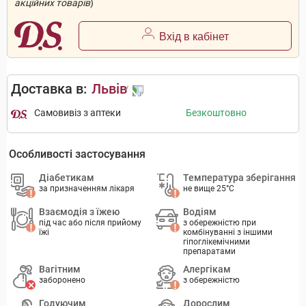
акційних товарів
)
Вхід в кабінет
Доставка в:
Львів
Самовивіз з аптеки
Безкоштовно
Особливості застосування
Діабетикам
Температура зберігання
за призначенням лікаря
не вище 25°C
Взаємодія з їжею
Водіям
під час або після прийому
з обережністю при
їжі
комбінуванні з іншими
гіпоглікемічними
препаратами
Вагітним
Алергікам
заборонено
з обережністю
Годуючим
Дорослим