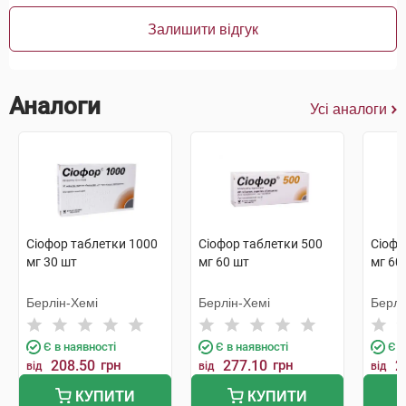
Залишити відгук
Аналоги
Усі аналоги
Сіофор таблетки 1000
Сіофор таблетки 500
Сіофо
мг 30 шт
мг 60 шт
мг 60
Берлін-Хемі
Берлін-Хемі
Берлі
Є в наявності
Є в наявності
Є в
208.50
грн
277.10
грн
2
від
від
від
КУПИТИ
КУПИТИ