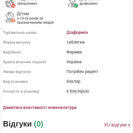
заборонено
дозволено
Дітям
з 10-ти років за
призначенням лікаря
Діаформін
Торгівельна назва
таблетки
Форма випуску
Фармак
Виробник
Україна
Країна власник ліцензії
Потрібен рецепт
Умови відпуску
блістер
Вид упаковки
6 блістер(и)
Кількість в упаковці
Дивитися властивості номенклатури
Відгуки
(0)
Усі відгуки