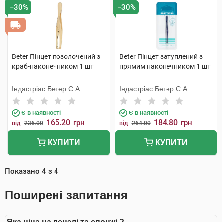
−30%
−30%
Beter Пінцет позолочений з
Beter Пінцет затуплений з
краб-наконечником 1 шт
прямим наконечником 1 шт
Індастріас Бетер С.А.
Індастріас Бетер С.А.
Є в наявності
Є в наявності
165.20
184.80
грн
грн
від
236.00
від
264.00
КУПИТИ
КУПИТИ
Показано
4
з
4
Поширені запитання
Яка ціна на пензлі та спонжі ?