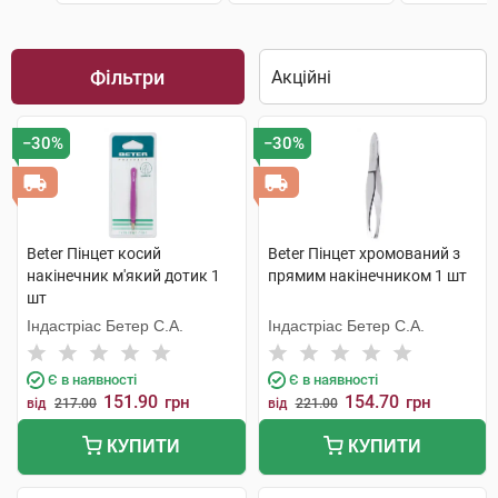
Фільтри
−30%
−30%
Beter Пінцет косий
Beter Пінцет хромований з
накінечник м'який дотик 1
прямим накінечником 1 шт
шт
Індастріас Бетер С.А.
Індастріас Бетер С.А.
Є в наявності
Є в наявності
151.90
154.70
грн
грн
від
217.00
від
221.00
КУПИТИ
КУПИТИ