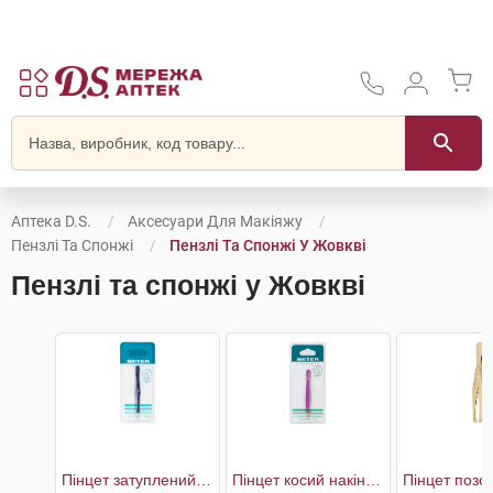
Аптека D.S.
Аксесуари Для Макіяжу
Пензлі Та Спонжі
Пензлі Та Спонжі У Жовкві
Пензлі та спонжі у Жовкві
Пінцет затуплений з прямим наконечником
Пінцет косий накінечник м'який дотик