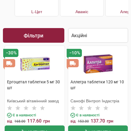
L-Цет
Аваміс
Алерг
Фільтри
−30%
−10%
Ергоцетал таблетки 5 мг 30
Аллегра таблетки 120 мг 10
шт
шт
Київський вітамінний завод
Санофі Вінтроп Індастріа
Є в наявності
Є в наявності
117.60
137.70
грн
грн
від
168.00
від
153.00