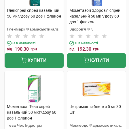
Гленспрей спрей назальний
Мометазон Здоров'я спрей
50 мкг/дозу 60 доз 1 флакон
назальний 50 мкг/дозу 60
доз 1 флакон
Гленмарк Фармасьютикалз
Здоров'я ФК
Є в наявності
Є в наявності
190.30
грн
192.30
грн
від
від
КУПИТИ
КУПИТИ
Мометазон Тева спрей
Цетримак таблетки 5 мг 30
назальний 50 мкг/дозу 60
шт
доз 1 флакон
Тева Чех Індастріз
Маклеодс Фармасьютикалс