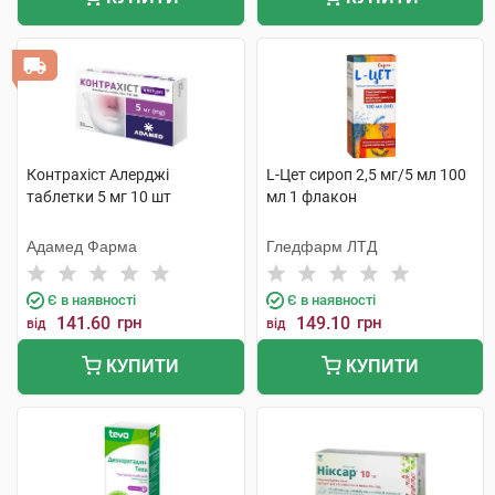
Контрахіст Алерджі
L-Цет сироп 2,5 мг/5 мл 100
таблетки 5 мг 10 шт
мл 1 флакон
Адамед Фарма
Гледфарм ЛТД
Є в наявності
Є в наявності
141.60
грн
149.10
грн
від
від
КУПИТИ
КУПИТИ