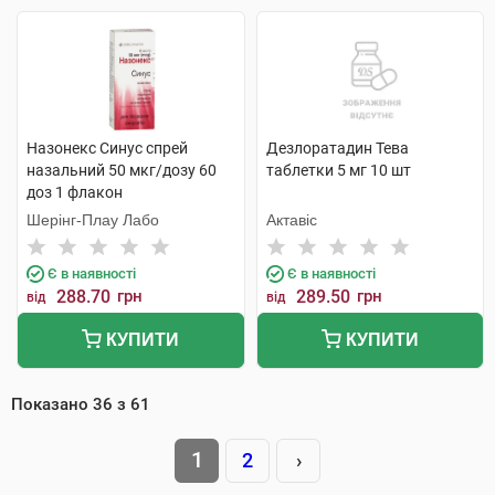
Назонекс Синус спрей
Дезлоратадин Тева
назальний 50 мкг/дозу 60
таблетки 5 мг 10 шт
доз 1 флакон
Шерінг-Плау Лабо
Актавіс
Є в наявності
Є в наявності
288.70
грн
289.50
грн
від
від
КУПИТИ
КУПИТИ
Показано
36
з
61
1
2
›