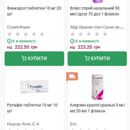
Фенкарол таблетки 10 мг 20
Флікс спрей назальний 50
шт
мкг/дозу 70 доз 1 флакон
ОлайнФарм
Абді Ібрахім Ілач Санаї ве
Тіджарет
Є в наявності
Є в наявності
222.50
грн
223.20
грн
від
від
КУПИТИ
КУПИТИ
Рупафін таблетки 10 мг 10
Алерзин краплі оральні 5 мг/
шт
мл 20 мл 1 флакон
Ноукор Хелс С.А.
Егіс