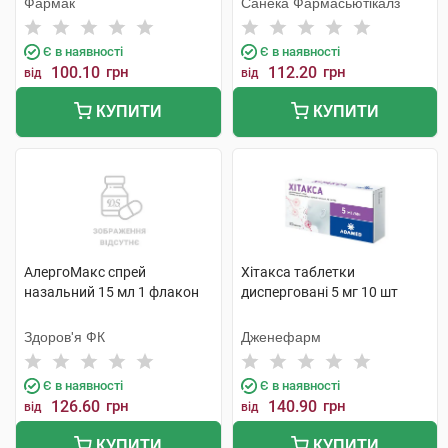
Фармак
Санека Фармасьютікалз
Є в наявності
Є в наявності
100.10
грн
112.20
грн
від
від
КУПИТИ
КУПИТИ
АлергоМакс спрей
Хітакса таблетки
назальний 15 мл 1 флакон
дисперговані 5 мг 10 шт
Здоров'я ФК
Дженефарм
Є в наявності
Є в наявності
126.60
грн
140.90
грн
від
від
КУПИТИ
КУПИТИ