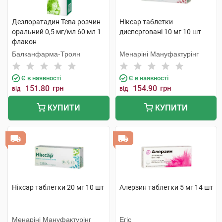
Дезлоратадин Тева розчин
Ніксар таблетки
оральний 0,5 мг/мл 60 мл 1
дисперговані 10 мг 10 шт
флакон
Балканфарма-Троян
Менаріні Мануфактурінг
Є в наявності
Є в наявності
151.80
грн
154.90
грн
від
від
КУПИТИ
КУПИТИ
Ніксар таблетки 20 мг 10 шт
Алерзин таблетки 5 мг 14 шт
Менаріні Мануфактурінг
Егіс