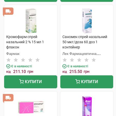
Кромофарм спрей
Саномен спрей назальний
назальний 2 % 15 мл 1
50 мкг/доза 60 доз 1
флакон
контейнер
Фармак
Лек Фармацевтична
компанія
Є в наявності
Є в наявності
211.10
грн
215.50
грн
від
від
КУПИТИ
КУПИТИ