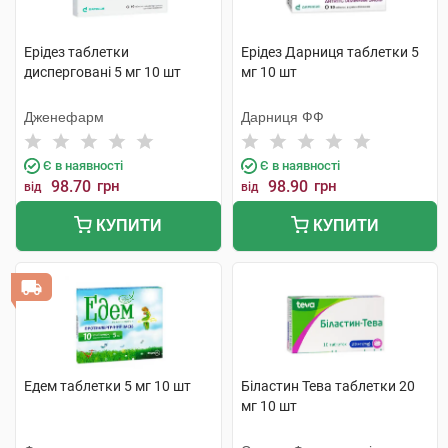
Ерідез таблетки
Ерідез Дарниця таблетки 5
дисперговані 5 мг 10 шт
мг 10 шт
Дженефарм
Дарниця ФФ
Є в наявності
Є в наявності
98.70
грн
98.90
грн
від
від
КУПИТИ
КУПИТИ
Едем таблетки 5 мг 10 шт
Біластин Тева таблетки 20
мг 10 шт