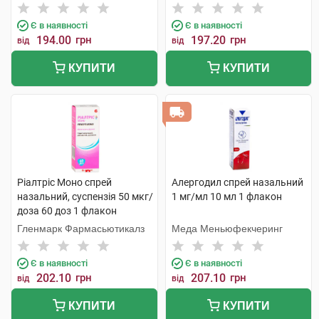
Є в наявності
Є в наявності
194.00
грн
197.20
грн
від
від
КУПИТИ
КУПИТИ
Ріалтріс Моно спрей
Алергодил спрей назальний
назальний, суспензія 50 мкг/
1 мг/мл 10 мл 1 флакон
доза 60 доз 1 флакон
Гленмарк Фармасьютикалз
Меда Меньюфекчеринг
Є в наявності
Є в наявності
202.10
грн
207.10
грн
від
від
КУПИТИ
КУПИТИ