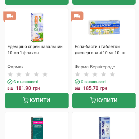
Едем ріно спрей назальний
Еспа-бастин таблетки
10 мл 1 флакон
дисперговані 10 мг 10 шт
Фармак
Фарма Вернігероде
Є в наявності
Є в наявності
181.90
грн
185.70
грн
від
від
КУПИТИ
КУПИТИ