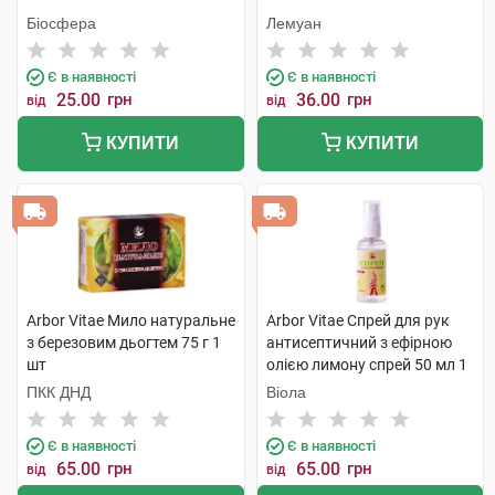
Біосфера
Лемуан
Є в наявності
Є в наявності
25.00
грн
36.00
грн
від
від
КУПИТИ
КУПИТИ
Arbor Vitae Мило натуральне
Arbor Vitae Спрей для рук
з березовим дьогтем 75 г 1
антисептичний з ефірною
шт
олією лимону спрей 50 мл 1
флакон
ПКК ДНД
Віола
Є в наявності
Є в наявності
65.00
грн
65.00
грн
від
від