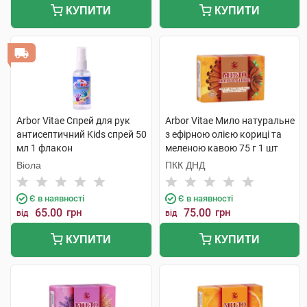
КУПИТИ
КУПИТИ
Arbor Vitae Спрей для рук
Arbor Vitae Мило натуральне
антисептичний Kids спрей 50
з ефірною олією кориці та
мл 1 флакон
меленою кавою 75 г 1 шт
Віола
ПКК ДНД
Є в наявності
Є в наявності
65.00
грн
75.00
грн
від
від
КУПИТИ
КУПИТИ