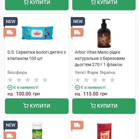
КУПИТИ
КУПИТИ
NEW
NEW
D.S. Серветки вологі дитячі з
Arbor Vitae Мило рідке
клапаном 100 шт
натуральне з березовим
дьогтем 270 г 1 флакон
Біосфера
Хелсі Фарм Україна
Є в наявності
Є в наявності
100.00
грн
115.00
грн
від
від
КУПИТИ
КУПИТИ
NEW