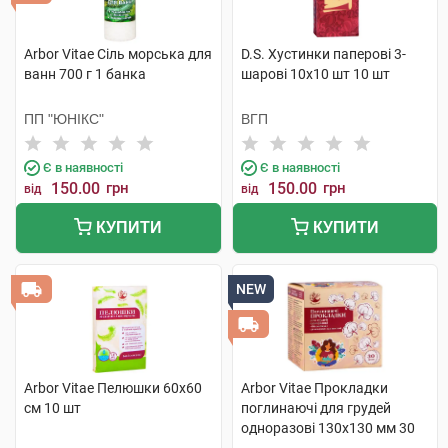
Arbor Vitae Сіль морська для
D.S. Хустинки паперові 3-
ванн 700 г 1 банка
шарові 10х10 шт 10 шт
ПП "ЮНІКС"
ВГП
Є в наявності
Є в наявності
150.00
грн
150.00
грн
від
від
КУПИТИ
КУПИТИ
NEW
Arbor Vitae Пелюшки 60х60
Arbor Vitae Прокладки
см 10 шт
поглинаючі для грудей
одноразові 130х130 мм 30