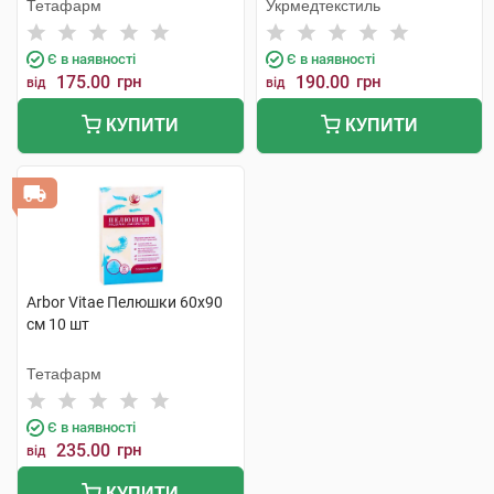
шт
Тетафарм
Укрмедтекстиль
Є в наявності
Є в наявності
175.00
грн
190.00
грн
від
від
КУПИТИ
КУПИТИ
Arbor Vitae Пелюшки 60х90
см 10 шт
Тетафарм
Є в наявності
235.00
грн
від
КУПИТИ