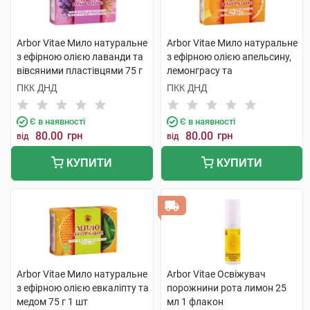
Arbor Vitae Мило натуральне
Arbor Vitae Мило натуральне
з ефірною олією лаванди та
з ефірною олією апельсину,
вівсяними пластівцями 75 г
лемонграсу та
1 шт
апельсиновою цедрою 75 г 1
ПКК ДНД
ПКК ДНД
шт
Є в наявності
Є в наявності
80.00
грн
80.00
грн
від
від
КУПИТИ
КУПИТИ
Arbor Vitae Мило натуральне
Arbor Vitae Освіжувач
з ефірною олією евкаліпту та
порожнини рота лимон 25
медом 75 г 1 шт
мл 1 флакон