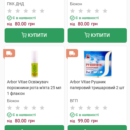
ПКК ДНД
Біокон
Є в наявності
Є в наявності
80.00
грн
80.00
грн
від
від
КУПИТИ
КУПИТИ
Arbor Vitae Освіжувач
Arbor Vitae Рушник
порожнини рота м'ята 25 мл
паперовий тришаровий 2 шт
1 флакон
Біокон
ВГП
Є в наявності
Є в наявності
80.00
грн
99.00
грн
від
від