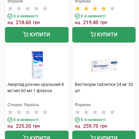
Меркле
Фармак
Є в наявності
Є в наявності
218.60
грн
219.40
грн
від
від
КУПИТИ
КУПИТИ
Авертид розчин оральний 8
Вестінорм таблетки 24 мг 30
мг/мл 60 мл 1 флакон
шт
Сперко Україна
Фармак
Є в наявності
Є в наявності
225.20
грн
259.70
грн
від
від
КУПИТИ
КУПИТИ