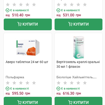
Шорндорф ГмбХ
Є в наявності
Є в наявності
510.40
грн
531.00
грн
від
від
КУПИТИ
КУПИТИ
Аверо таблетки 24 мг 60 шт
Вертігохеель краплі оральні
30 мл 1 флакон
Польфарма
Біологіше Хайльміттель
Хеель
Є в наявності
Є в наявності
595.50
грн
616.30
грн
від
від
КУПИТИ
КУПИТИ