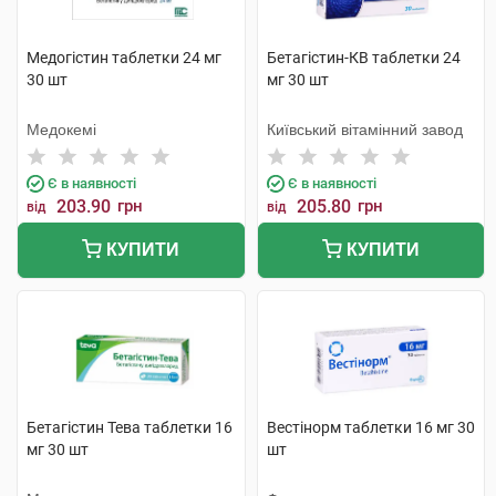
Медогістин таблетки 24 мг
Бетагістин-КВ таблетки 24
30 шт
мг 30 шт
Медокемі
Київський вітамінний завод
Є в наявності
Є в наявності
203.90
грн
205.80
грн
від
від
КУПИТИ
КУПИТИ
Бетагістин Тева таблетки 16
Вестінорм таблетки 16 мг 30
мг 30 шт
шт