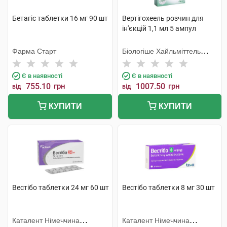
Бетагіс таблетки 16 мг 90 шт
Вертігохеель розчин для
ін'єкцій 1,1 мл 5 ампул
Фарма Старт
Біологіше Хайльміттель
Хеель
Є в наявності
Є в наявності
755.10
грн
1007.50
грн
від
від
КУПИТИ
КУПИТИ
Вестібо таблетки 24 мг 60 шт
Вестібо таблетки 8 мг 30 шт
Каталент Німеччина
Каталент Німеччина