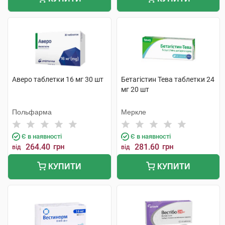
Аверо таблетки 16 мг 30 шт
Бетагістин Тева таблетки 24
мг 20 шт
Польфарма
Меркле
Є в наявності
Є в наявності
264.40
грн
281.60
грн
від
від
КУПИТИ
КУПИТИ