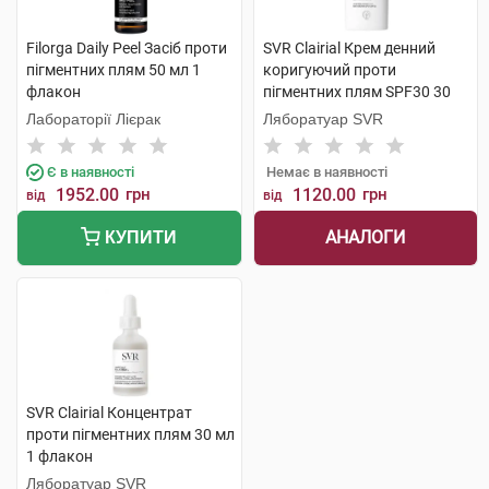
Filorga Daily Peel Засіб проти
SVR Clairial Крем денний
пігментних плям 50 мл 1
коригуючий проти
флакон
пігментних плям SPF30 30
мл 1 флакон
Лабораторії Лієрак
Ляборатуар SVR
Є в наявності
Немає в наявності
1952.00
грн
1120.00
грн
від
від
АНАЛОГИ
КУПИТИ
SVR Clairial Концентрат
проти пігментних плям 30 мл
1 флакон
Ляборатуар SVR