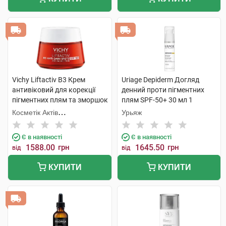
Vichy Liftactiv В3 Крем
Uriage Depiderm Догляд
антивіковий для корекції
денний проти пігментних
пігментних плям та зморшок
плям SPF-50+ 30 мл 1
SPF50 50 мл 1 банка
флакон
Косметік Актів
Урьяж
Інтернаціональ
Є в наявності
Є в наявності
1588.00
грн
1645.50
грн
від
від
КУПИТИ
КУПИТИ