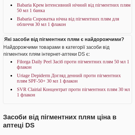
Babaria Крем інтенсивний нічний від пігментних плям
50 мл 1 банка
Babaria Сироватка нічна від пігментних плям для
обличчя 30 мл 1 флакон
Які засоби від пігментних плям є найдорожчими?
Найдорожчими товарами в категорії засоби від
пігментних плям інтернет-аптеки DS є:
Filorga Daily Peel Засіб проти пігментних плям 50 мл 1
флакон
Uriage Depiderm Догляд денний проти пігментних
плям SPF-50+ 30 мл 1 флакон
SVR Clairial Концентрат проти пігментних плям 30 мл
1 флакон
Засоби від пігментних плям ціна в
аптеці DS