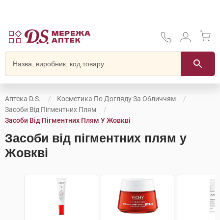
Аптека D.S.
Косметика По Догляду За Обличчям
Засоби Від Пігментних Плям
Засоби Від Пігментних Плям У Жовкві
Засоби від пігментних плям у
Жовкві