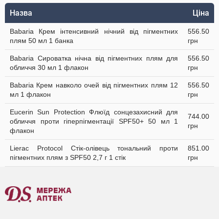
Назва
Ціна
Babaria Крем інтенсивний нічний від пігментних
556.50
плям 50 мл 1 банка
грн
Babaria Сироватка нічна від пігментних плям для
556.50
обличчя 30 мл 1 флакон
грн
Babaria Крем навколо очей від пігментних плям 12
556.50
мл 1 флакон
грн
Eucerin Sun Protection Флюїд сонцезахисний для
744.00
обличчя проти гіперпігментації SPF50+ 50 мл 1
грн
флакон
Lierac Protocol Стік-олівець тональний проти
851.00
пігментних плям з SPF50 2,7 г 1 стік
грн