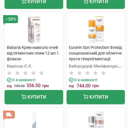
КУПИТИ
КУПИТИ
−30%
Babaria Крем навколо очей
Eucerin Sun Protection Флюїд
від пігментних плям 12 мл 1
сонцезахисний для обличчя
флакон
проти гіперпігментації
SPF50+ 50 мл 1 флакон
Беріоска С.Л.
Байєрсдорф Меніфекчурінг
Познань
Є в наявності
Є в наявності
556.50
грн
744.00
грн
від
795.00
від
КУПИТИ
КУПИТИ