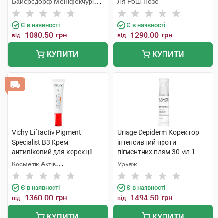
Байєрсдорф Меніфекчурінг
Ля Рош-Позе
1 туба
Познань
Є в наявності
Є в наявності
1080.50
грн
1290.00
грн
від
від
КУПИТИ
КУПИТИ
Vichy Liftactiv Pigment
Uriage Depiderm Коректор
Specialist B3 Крем
інтенсивний проти
антивіковий для корекції
пігментних плям 30 мл 1
пігментних плям у зоні
флакон
Косметік Актів
Урьяж
навколо очей SPF50+ 15 мл
Інтернаціональ
1 туба
Є в наявності
Є в наявності
1360.00
грн
1494.50
грн
від
від
КУПИТИ
КУПИТИ