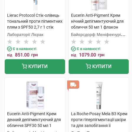
Lierac Protocol Стік-олівець
Eucerin Anti-Pigment Крем
тональний проти пігментних
нічний депігментуючий для
плям з SPF50 2,7 г 1 стік
обличчя 50 мл 1 флакон
Лабораторії Лієрак
Байєрсдорф Меніфекчурінг
Познань
Є в наявності
Є в наявності
851.00
грн
1079.00
грн
від
від
КУПИТИ
КУПИТИ
Eucerin Anti-Pigment Крем
La Roche-Posay Mela B3 Крем
денний депігментуючий для
проти гіперпігментації шкіри
обличчя SPF30 50 мл 1
та для запобігання її
флакон
повторній появі SPF30 40 мл