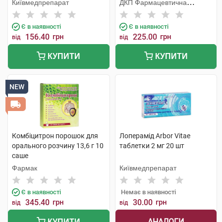
Київмедпрепарат
ДКП Фармацевтична
фабрика
Є в наявності
Є в наявності
156.40
грн
225.00
грн
від
від
КУПИТИ
КУПИТИ
NEW
Комбіцитрон порошок для
Лоперамід Arbor Vitae
орального розчину 13,6 г 10
таблетки 2 мг 20 шт
саше
Фармак
Київмедпрепарат
Є в наявності
Немає в наявності
345.40
грн
30.00
грн
від
від
АНАЛОГИ
КУПИТИ