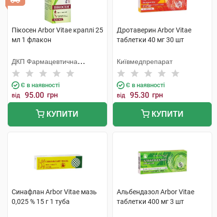
Пікосен Arbor Vitae краплі 25
Дротаверин Arbor Vitae
мл 1 флакон
таблетки 40 мг 30 шт
ДКП Фармацевтична
Київмедпрепарат
фабрика
Є в наявності
Є в наявності
95.00
грн
95.30
грн
від
від
КУПИТИ
КУПИТИ
Синафлан Arbor Vitae мазь
Альбендазол Arbor Vitae
0,025 % 15 г 1 туба
таблетки 400 мг 3 шт