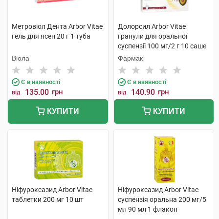
Метровіол Дента Arbor Vitae
Долорсил Arbor Vitae
гель для ясен 20 г 1 туба
гранули для оральної
суспензії 100 мг/2 г 10 саше
Віола
Фармак
Є в наявності
Є в наявності
135.00
грн
140.90
грн
від
від
КУПИТИ
КУПИТИ
Ніфуроксазид Arbor Vitae
Ніфуроксазид Arbor Vitae
таблетки 200 мг 10 шт
суспензія оральна 200 мг/5
мл 90 мл 1 флакон