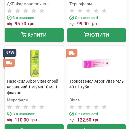
ДКП Фармацевтична
Тернофарм
фабрика
Є в наявності
Є в наявності
95.70
грн
99.00
грн
від
від
КУПИТИ
КУПИТИ
NEW
Назоксил Arbor Vitae спрей
Троксевенол Arbor Vitae гель
назальний 1 мг/мл 10 мл 1
40 г 1 туба
флакон
Мікрофарм
Віола
Є в наявності
Є в наявності
110.00
грн
122.50
грн
від
від