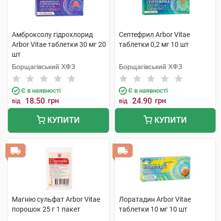
Амброксолу гідрохлорид
Септефрил Arbor Vitae
Arbor Vitae таблетки 30 мг 20
таблетки 0,2 мг 10 шт
шт
Борщагівський ХФЗ
Борщагівський ХФЗ
Є в наявності
Є в наявності
18.50
грн
24.90
грн
від
від
КУПИТИ
КУПИТИ
Магнію сульфат Arbor Vitae
Лоратадин Arbor Vitae
порошок 25 г 1 пакет
таблетки 10 мг 10 шт