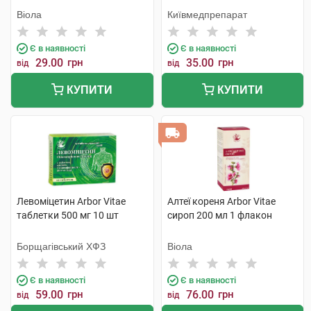
Віола
Київмедпрепарат
Є в наявності
Є в наявності
29.00
грн
35.00
грн
від
від
КУПИТИ
КУПИТИ
Левоміцетин Arbor Vitae
Алтеї кореня Arbor Vitae
таблетки 500 мг 10 шт
сироп 200 мл 1 флакон
Борщагівський ХФЗ
Віола
Є в наявності
Є в наявності
59.00
грн
76.00
грн
від
від