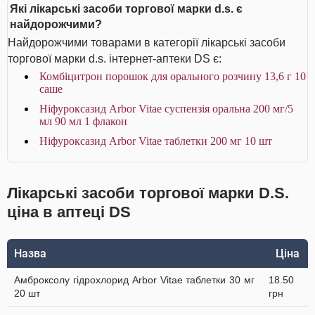
Які лікарські засоби торгової марки d.s. є
найдорожчими?
Найдорожчими товарами в категорії лікарські засоби
торгової марки d.s. інтернет-аптеки DS є:
Комбіцитрон порошок для орального розчину 13,6 г 10
саше
Ніфуроксазид Arbor Vitae суспензія оральна 200 мг/5
мл 90 мл 1 флакон
Ніфуроксазид Arbor Vitae таблетки 200 мг 10 шт
Лікарські засоби торгової марки D.S.
ціна в аптеці DS
Назва
Ціна
Амброксолу гідрохлорид Arbor Vitae таблетки 30 мг
18.50
20 шт
грн