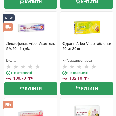
КУПИТИ
КУПИТИ
NEW
Диклофенак Arbor Vitae гель
Фурагін Arbor Vitae таблетки
5 % 50 г 1 туба
50 мг 30 шт
Віола
Київмедпрепарат
Є в наявності
Є в наявності
130.70
грн
132.10
грн
від
від
КУПИТИ
КУПИТИ