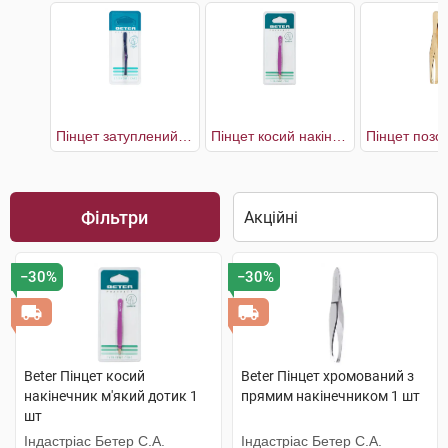
Пінцет затуплений з прямим наконечником
Пінцет косий накінечник м'який дотик
Фільтри
−30%
−30%
Beter Пінцет косий
Beter Пінцет хромований з
накінечник м'який дотик 1
прямим накінечником 1 шт
шт
Індастріас Бетер С.А.
Індастріас Бетер С.А.