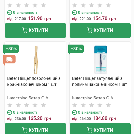
Є в наявності
Є в наявності
151.90
154.70
грн
грн
від
217.00
від
221.00
КУПИТИ
КУПИТИ
−30%
−30%
Beter Пінцет позолочений з
Beter Пінцет затуплений з
краб-наконечником 1 шт
прямим наконечником 1 шт
Індастріас Бетер С.А.
Індастріас Бетер С.А.
Є в наявності
Є в наявності
165.20
184.80
грн
грн
від
236.00
від
264.00
КУПИТИ
КУПИТИ