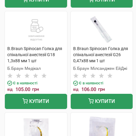
B.Braun Spinocan Голка для
B.Braun Spinocan Голка для
спінальної анестезії G18
спінальної анестезії G26
1,3x88 мм 1 шт
0,47x88 мм 1 шт
Б.Браун Медікал
Б.Браун Мілсанджен ЕйДжі
Є в наявності
Є в наявності
105.00
грн
106.00
грн
від
від
КУПИТИ
КУПИТИ