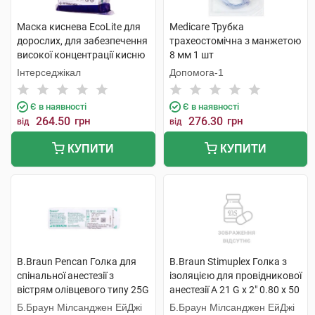
Маска киснева EcoLite для
Medicare Трубка
дорослих, для забезпечення
трахеостомічна з манжетою
високої концентрації кисню
8 мм 1 шт
з кисневою трубкою 1 шт
Інтерседжікал
Допомога-1
Є в наявності
Є в наявності
264.50
грн
276.30
грн
від
від
КУПИТИ
КУПИТИ
B.Braun Pencan Голка для
B.Braun Stimuplex Голка з
спінальної анестезії з
ізоляцією для провідникової
вістрям олівцевого типу 25G
анестезії A 21 G x 2" 0.80 x 50
0,53х88 мм 1 шт
мм 1 шт
Б.Браун Мілсанджен ЕйДжі
Б.Браун Мілсанджен ЕйДжі