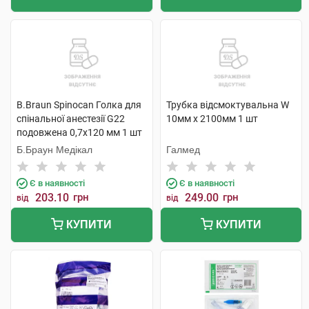
B.Braun Spinocan Голка для
Трубка відсмоктувальна W
спінальної анестезії G22
10мм х 2100мм 1 шт
подовжена 0,7х120 мм 1 шт
Б.Браун Медікал
Галмед
Є в наявності
Є в наявності
203.10
грн
249.00
грн
від
від
КУПИТИ
КУПИТИ