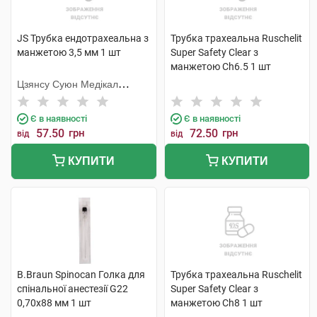
JS Трубка ендотрахеальна з
Трубка трахеальна Ruschelit
манжетою 3,5 мм 1 шт
Super Safety Clear з
манжетою Ch6.5 1 шт
Цзянсу Суюн Медікал
Метіріалс
Є в наявності
Є в наявності
57.50
грн
72.50
грн
від
від
КУПИТИ
КУПИТИ
B.Braun Spinocan Голка для
Трубка трахеальна Ruschelit
спінальної анестезії G22
Super Safety Clear з
0,70x88 мм 1 шт
манжетою Ch8 1 шт