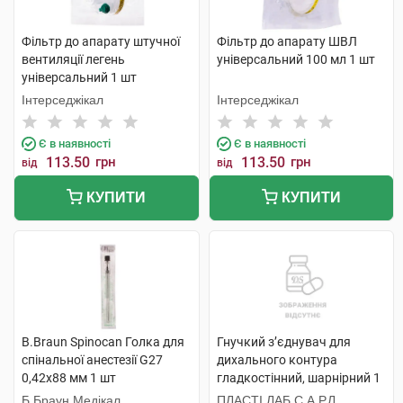
Фільтр до апарату штучної
Фільтр до апарату ШВЛ
вентиляції легень
універсальний 100 мл 1 шт
універсальний 1 шт
Інтерседжікал
Інтерседжікал
Є в наявності
Є в наявності
113.50
грн
113.50
грн
від
від
КУПИТИ
КУПИТИ
B.Braun Spinocan Голка для
Гнучкий з’єднувач для
спінальної анестезії G27
дихального контура
0,42x88 мм 1 шт
гладкостінний, шарнірний 1
шт
Б.Браун Медікал
ПЛАСТІ ЛАБ С.А.Р.Л.