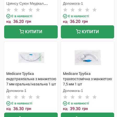
шт
Цзянсу Суюн Медікал
Допомога-1
Метіріалс
Є в наявності
Є в наявності
36.20
грн
36.20
грн
від
від
КУПИТИ
КУПИТИ
Medicare Трубка
Medicare Трубка
ендотрахеальна з манжетою
трахеостомічна з манжетою
7 мм оральна/назальна 1 шт
7,5 мм 1 шт
Допомога-1
Допомога-1
Є в наявності
Є в наявності
36.30
грн
39.30
грн
від
від