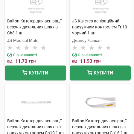
Balton Катетер для аспірації
JS Катетер аспіраційний
верхніх дихальних шляхів
вакуумним контролем Fr 10
Ch8 1 шт
чорний 1 шт
JS Medical Mate
Джансу Чанкан
Є в наявності
Є в наявності
11.70
грн
11.90
грн
від
від
КУПИТИ
КУПИТИ
Balton Катетер для аспірації
Balton Катетер для аспірації
верхніх дихальних шляхів з
верхніх дихальних шляхів з
вакуум контролем Ch10 1 шт
вакуум контролем Ch16 1 шт