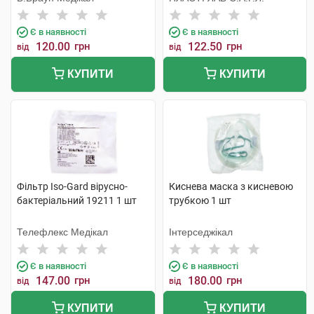
Є в наявності
Є в наявності
120.00
грн
122.50
грн
від
від
КУПИТИ
КУПИТИ
Фільтр Iso-Gard вірусно-
Киснева маска з кисневою
бактеріальний 19211 1 шт
трубкою 1 шт
Телефлекс Медікал
Інтерседжікал
Є в наявності
Є в наявності
147.00
грн
180.00
грн
від
від
КУПИТИ
КУПИТИ