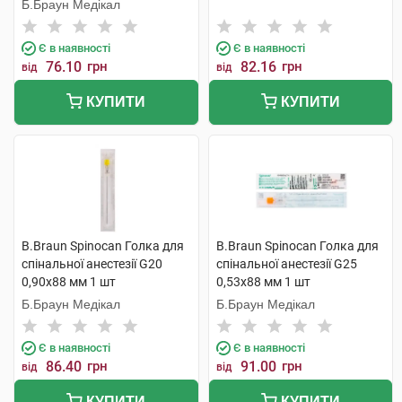
Б.Браун Медікал
Є в наявності
Є в наявності
76.10
грн
82.16
грн
від
від
КУПИТИ
КУПИТИ
B.Braun Spinocan Голка для
B.Braun Spinocan Голка для
спінальної анестезії G20
спінальної анестезії G25
0,90x88 мм 1 шт
0,53x88 мм 1 шт
Б.Браун Медікал
Б.Браун Медікал
Є в наявності
Є в наявності
86.40
грн
91.00
грн
від
від
КУПИТИ
КУПИТИ