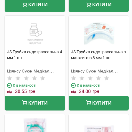
КУПИТИ
КУПИТИ
JS Трубка ендотрахеальна 4
JS Трубка ендотрахеальна з
мм 1 шт
манжетою 8 мм 1 шт
Цзянсу Суюн Медікал
Цзянсу Суюн Медікал
Метіріалс
Метіріалс
Є в наявності
Є в наявності
30.55
грн
34.00
грн
від
від
КУПИТИ
КУПИТИ