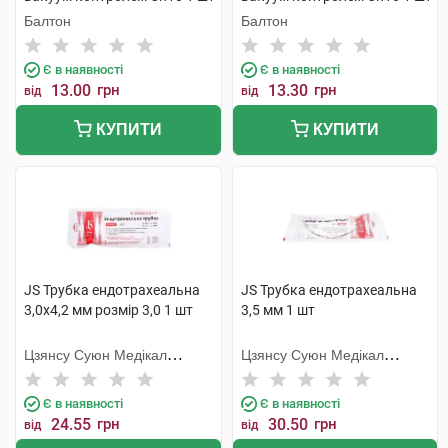
Балтон
Балтон
Є в наявності
Є в наявності
13.00
грн
13.30
грн
від
від
КУПИТИ
КУПИТИ
JS Трубка ендотрахеальна
JS Трубка ендотрахеальна
3,0х4,2 мм розмір 3,0 1 шт
3,5 мм 1 шт
Цзянсу Суюн Медікал
Цзянсу Суюн Медікал
Метіріалс
Метіріалс
Є в наявності
Є в наявності
24.55
грн
30.50
грн
від
від