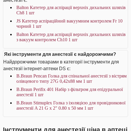
анестезії є:
Balton Катетер для аспірації верхніх дихальних шляхів
Ch8 1 шт
JS Катетер аспіраційний вакуумним контролем Fr 10
чорний 1 шт
Balton Катетер для аспірації верхніх дихальних шляхів
з вакуум контролем Ch10 1 шт
Які інструменти для анестезії є найдорожчими?
Найдорожчими товарами в категорії інструменти для
анестезії інтернет-аптеки DS є:
B.Braun Pencan Голка для спінальної анестезії з вістрям
олівцевого типу 27G 0,42х88 мм 1 шт
B.Braun Perifix 401 Набір з фільтром для епідуральної
анестезії 1 шт
B.Braun Stimuplex Голка з ізоляцією для провідникової
анестезії A 21 G x 2" 0.80 x 50 мм 1 шт
Інструменти для анестезії ціна в аптеці