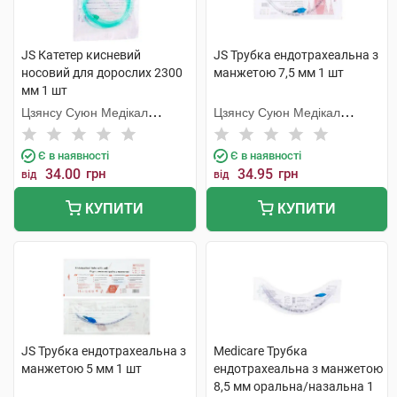
JS Катетер кисневий
JS Трубка ендотрахеальна з
носовий для дорослих 2300
манжетою 7,5 мм 1 шт
мм 1 шт
Цзянсу Суюн Медікал
Цзянсу Суюн Медікал
Метіріалс
Метіріалс
Є в наявності
Є в наявності
34.00
грн
34.95
грн
від
від
КУПИТИ
КУПИТИ
JS Трубка ендотрахеальна з
Medicare Трубка
манжетою 5 мм 1 шт
ендотрахеальна з манжетою
8,5 мм оральна/назальна 1