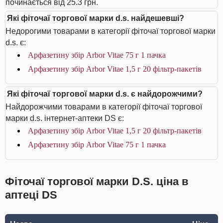
починається від 25.3 грн.
Які фіточаї торгової марки d.s. найдешевші?
Недорогими товарами в категорії фіточаї торгової марки
d.s. є:
Арфазетину збір Arbor Vitae 75 г 1 пачка
Арфазетину збір Arbor Vitae 1,5 г 20 фільтр-пакетів
Які фіточаї торгової марки d.s. є найдорожчими?
Найдорожчими товарами в категорії фіточаї торгової
марки d.s. інтернет-аптеки DS є:
Арфазетину збір Arbor Vitae 1,5 г 20 фільтр-пакетів
Арфазетину збір Arbor Vitae 75 г 1 пачка
Фіточаї торгової марки D.S. ціна в
аптеці DS