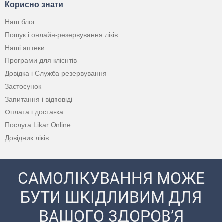
Корисно знати
Наш блог
Пошук і онлайн-резервування ліків
Наші аптеки
Програми для клієнтів
Довідка і Служба резервування
Застосунок
Запитання і відповіді
Оплата і доставка
Послуга Likar Online
Довідник ліків
САМОЛІКУВАННЯ МОЖЕ
БУТИ ШКІДЛИВИМ ДЛЯ
ВАШОГО ЗДОРОВ’Я