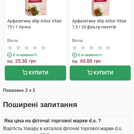
Арфазетину збір Arbor Vitae
Арфазетину збір Arbor Vitae
75 г 1 пачка
1,5 г 20 фільтр-пакетів
Віола
Віола
Є в наявності
Є в наявності
25.30
грн
65.00
грн
від
від
КУПИТИ
КУПИТИ
Показано
2
з
2
Поширені запитання
Яка ціна на фіточаї торгової марки d.s. ?
Вартість товару в каталозі фіточаї торгової марки d.s.