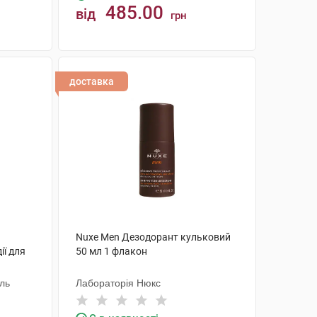
485.00
від
грн
КУПИТИ
доставка
Nuxe Men Дезодорант кульковий
ії для
50 мл 1 флакон
аль
Лабораторія Нюкс