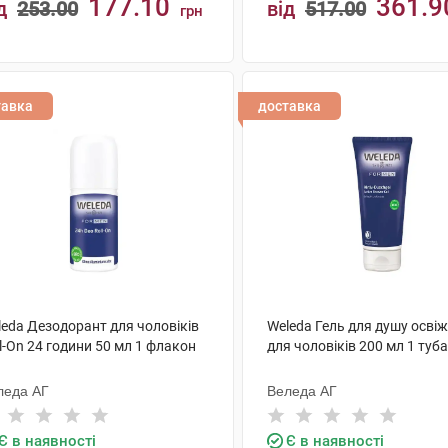
177.10
361.9
д
253.00
від
517.00
грн
КУПИТИ
КУПИТИ
тавка
доставка
leda Дезодорант для чоловіків
Weleda Гель для душу осві
l-On 24 години 50 мл 1 флакон
для чоловіків 200 мл 1 туба
леда АГ
Веледа АГ
Є в наявності
Є в наявності