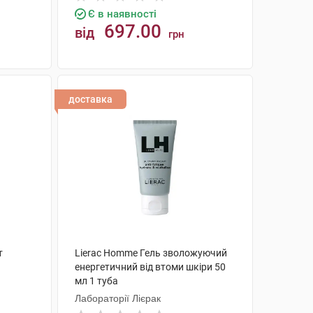
Є в наявності
697.00
від
грн
КУПИТИ
доставка
т
Lierac Homme Гель зволожуючий
енергетичний від втоми шкіри 50
мл 1 туба
Лабораторії Лієрак