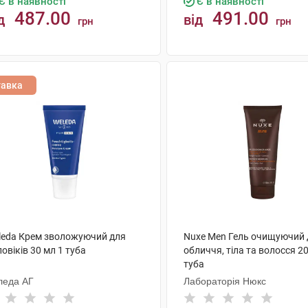
Є в наявності
Є в наявності
487.00
491.00
д
від
грн
грн
КУПИТИ
КУПИТИ
тавка
leda Крем зволожуючий для
Nuxe Men Гель очищуючий 
овіків 30 мл 1 туба
обличчя, тіла та волосся 2
туба
леда АГ
Лабораторія Нюкс