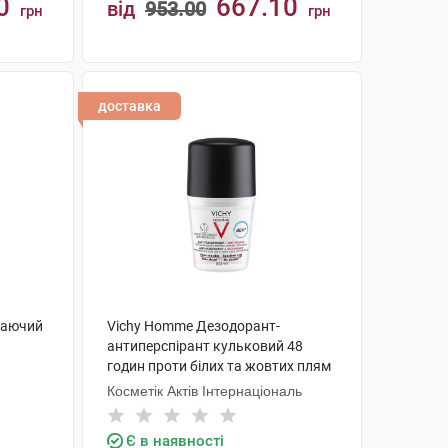
0
667.10
від
953.00
грн
грн
КУПИТИ
доставка
жаючий
Vichy Homme Дезодорант-
антиперспірант кульковий 48
годин проти білих та жовтих плям
на одязі, для чоловіків 50 мл 1
Косметік Актів Інтернаціональ
флакон
Є в наявності