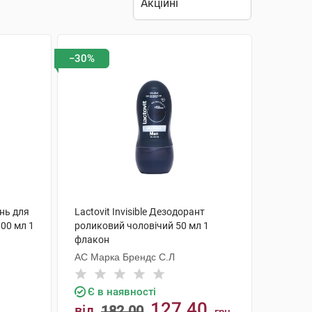
−30%
унь для
Lactovit Invisible Дезодорант
300 мл 1
роликовий чоловічий 50 мл 1
флакон
АС Марка Брендс С.Л
Є в наявності
127.40
від
182.00