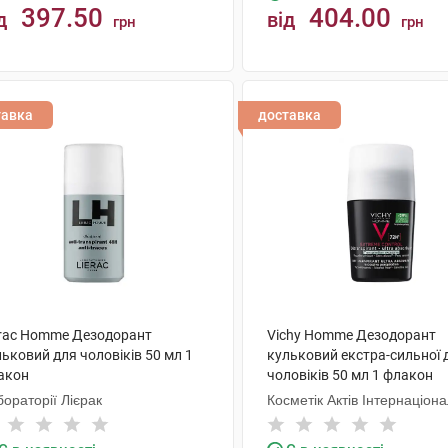
397.50
404.00
д
від
грн
грн
КУПИТИ
КУПИТИ
тавка
доставка
erac Homme Дезодорант
Vichy Homme Дезодорант
ьковий для чоловіків 50 мл 1
кульковий екстра-сильної д
акон
чоловіків 50 мл 1 флакон
ораторії Лієрак
Косметік Актів Інтернаціон