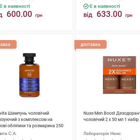
Є в наявності
Є в наявності
600.00
633.00
д
від
грн
грн
КУПИТИ
КУПИТИ
тавка
доставка
ivita Шампунь чоловічий
Nuxe Men Boost Дезодоран
нізуючий з комплексом на
чоловічий 2 х 50 мл 1 набір
ові обліпихи та розмарина 250
 1 флакон
віта С.А.
Лабораторія Нюкс