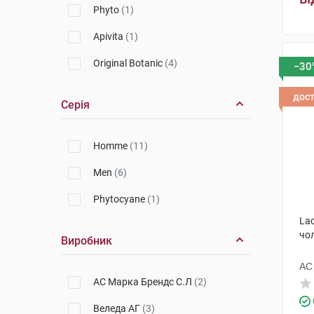
Phyto
(1)
Apivita
(1)
Original Botanic
(4)
−30
дос
Серія
Homme
(11)
Men
(6)
Phytocyane
(1)
Lac
чо
Виробник
АС
АС Марка Брендс С.Л
(2)
Веледа АГ
(3)