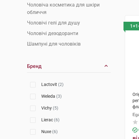
Чоловіча косметика для шкіри
обличчя
Чоловічі гелі для душу
1+1
Чоловічі дезодоранти
Шампуні для чоловіків
Бренд
Lactovit
(2)
Ori
Weleda
(3)
ре
фл
Vichy
(5)
Ega
Lierac
(6)
Nuxe
(6)
ві