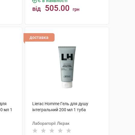
Є в наявності
505.00
від
грн
КУПИТИ
доставка
для
Lierac Homme Гель для душу
00 мл 1
інтегральний 200 мл 1 туба
Лабораторії Лієрак