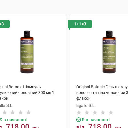
=3
1+1=3
ginal Botanic Шампунь
Original Botanic Гель-шамп
гулюючий чоловічий 300 мл 1
волосся та тіла чоловічий 
акон
флакон
lle S.L.
Egalle S.L.
Є в наявності
Є в наявності
718.00
718.00
д
від