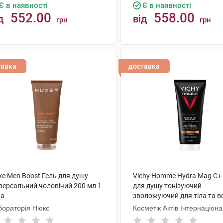
Є в наявності
Є в наявності
552.00
558.00
д
від
грн
грн
КУПИТИ
КУПИТИ
тавка
доставка
xe Men Boost Гель для душу
Vichy Homme Hydra Mag C+
іверсальний чоловічий 200 мл 1
для душу тонізуючий
ба
зволожуючий для тіла та в
200 мл 1 туба
бораторія Нюкс
Косметік Актів Інтернаціон