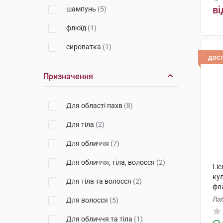
ві
шампунь
(5)
флюїд
(1)
сироватка
(1)
дос
Призначення
Для області пахв
(8)
Для тіла
(2)
Для обличчя
(7)
Для обличчя, тіла, волосся
(2)
Li
кул
Для тіла та волосся
(2)
фл
Лаб
Для волосся
(5)
Для обличчя та тіла
(1)