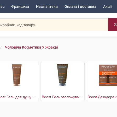
нас
Франшиза
Наші аптеки
Оплата і доставка
Акції
З
Чоловіча Косметика У Жовкві
Boost Гель для душу універсальний чоловічий
Boost Гель зволожувальний чоловічий для обличчя