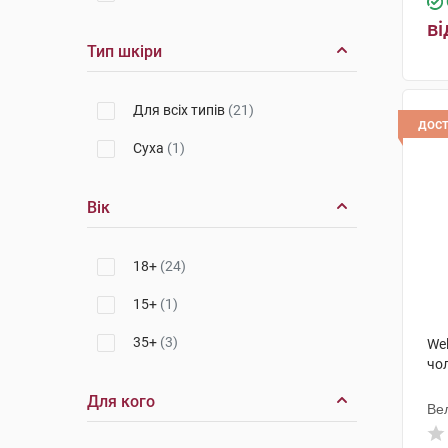
ві
Тип шкіри
Для всіх типів
(21)
дос
Суха
(1)
Вік
18+
(24)
15+
(1)
35+
(3)
We
чол
Для кого
Ве