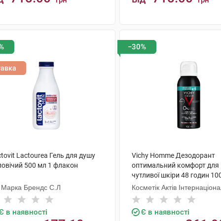
грн
грн
КУПИТИ
КУПИТИ
%
−30%
тавка
tovit Lactourea Гель для душу
Vichy Homme Дезодорант
ловічий 500 мл 1 флакон
оптимальний комфорт для
чутливої шкіри 48 годин 10
флакон
 Марка Брендс С.Л
Косметік Актів Інтернаціон
Є в наявності
Є в наявності