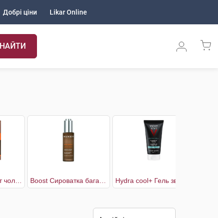
Добрі ціни
Likar Online
НАЙТИ
Boost Дезодорант чоловічий 2 х 50 мл
Boost Сироватка багатоцільова чоловіча для обличчя
Hydra cool+ Гель зволожуючий з охолоджуючим ефектом для обличчя та контуру очей