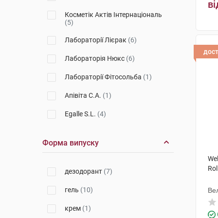
ві
Косметік Актів Інтернаціональ
(5)
Лабораторії Лієрак
(6)
дос
Лабораторія Нюкс
(6)
Лабораторії Фітосольба
(1)
Апівіта С.А.
(1)
Egalle S.L.
(4)
Форма випуску
We
Rol
дезодорант
(7)
гель
(10)
Ве
крем
(1)