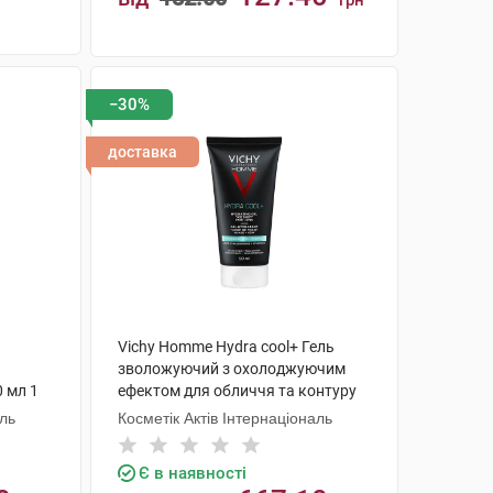
грн
КУПИТИ
−30%
доставка
Vichy Homme Hydra cool+ Гель
зволожуючий з охолоджуючим
0 мл 1
ефектом для обличчя та контуру
очей 50 мл 1 туба
аль
Косметік Актів Інтернаціональ
Є в наявності