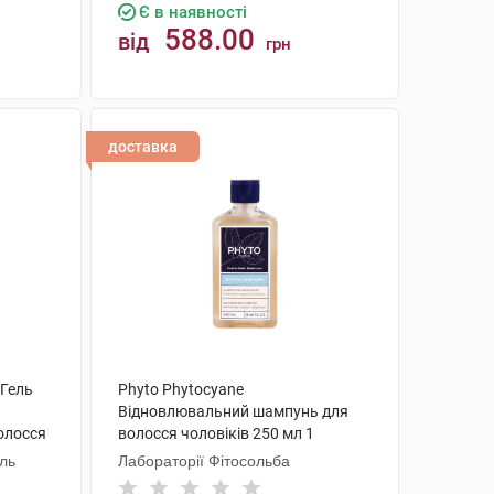
Є в наявності
588.00
від
грн
КУПИТИ
доставка
 Гель
Phyto Phytocyane
Відновлювальний шампунь для
олосся
волосся чоловіків 250 мл 1
флакон
аль
Лабораторії Фітосольба