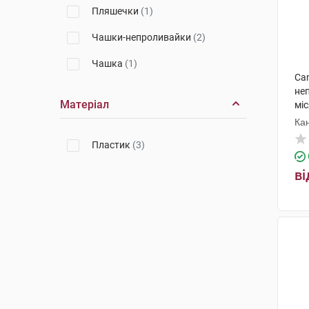
Пляшечки
(1)
Чашки-непроливайки
(2)
Чашка
(1)
Ca
не
Матеріал
міс
Ка
Пластик
(3)
ві