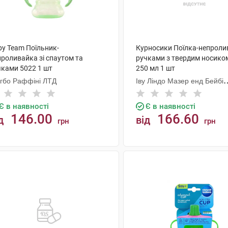
by Team Поїльник-
Курносики Поїлка-непроли
проливайка зі спаутом та
ручками з твердим носико
чками 5022 1 шт
250 мл 1 шт
нгбо Раффіні ЛТД
Іву Ліндо Мазер енд Бейбі
Продактс
Є в наявності
Є в наявності
146.00
166.60
д
від
грн
грн
КУПИТИ
КУПИТИ