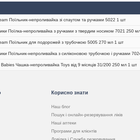
eam Поїльник-непроливайка зі спаутом та ручками 5022 1 шт
ики Поїлка-непроливайка з ручками з твердим носиком 7021 250 мл
eam Поїльник для подорожей з трубочкою 5005 270 мл 1 шт
ики Поїльник-непроливайка з силіконовою трубочкою і ручками 702
 Babies Чашка-непроливайка Toys від 9 місяців 31/200 250 мл 1 шт
ю
Корисно знати
Наш блог
Пошук і онлайн-резервування ліків
Наші аптеки
Програми для клієнтів
Довідка і Служба резервування