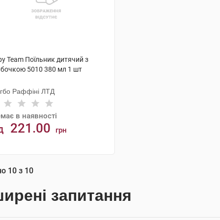
by Team Поїльник дитячий з
убочкою 5010 380 мл 1 шт
нгбо Раффіні ЛТД
має в наявності
221.00
д
грн
АНАЛОГИ
но
10
з
10
ирені запитання