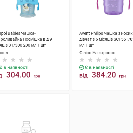
npol Babies Чашка-
Avent Philips Чашка з носи
проливайка Посмішка від 9
дівчат з 6 місяців SCF551/0
яців 31/300 200 мл 1 шт
мл 1 шт
нпол
Філіпс Електронікс
Є в наявності
Є в наявності
304.00
384.20
д
від
грн
грн
КУПИТИ
КУПИТИ