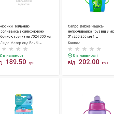
рносики Поїльник-
Canpol Babies Чашка-
проливайка з силіконовою
непроливайка Toys від 9 мі
убочкою і ручками 7024 300 мл
31/200 250 мл 1 шт
шт
 Ліндо Мазер енд Бейбі
Канпол
одактс
Є в наявності
Є в наявності
189.50
202.00
д
від
грн
грн
КУПИТИ
КУПИТИ