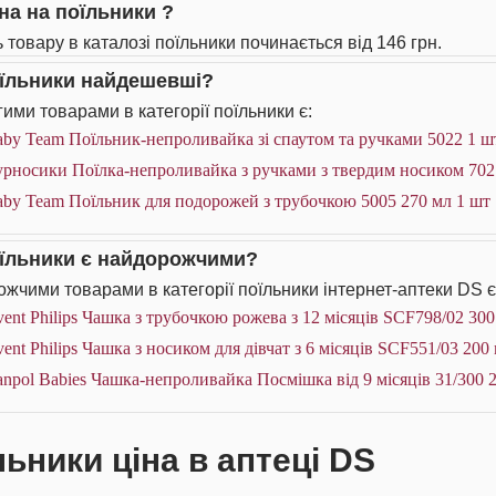
іна на поїльники ?
ь товару в каталозі поїльники починається від 146 грн.
оїльники найдешевші?
ими товарами в категорії поїльники є:
by Team Поїльник-непроливайка зі спаутом та ручками 5022 1 ш
рносики Поїлка-непроливайка з ручками з твердим носиком 702
aby Team Поїльник для подорожей з трубочкою 5005 270 мл 1 шт
оїльники є найдорожчими?
жчими товарами в категорії поїльники інтернет-аптеки DS є
ent Philips Чашка з трубочкою рожева з 12 місяців SCF798/02 300
ent Philips Чашка з носиком для дівчат з 6 місяців SCF551/03 200
npol Babies Чашка-непроливайка Посмішка від 9 місяців 31/300 
льники ціна в аптеці DS