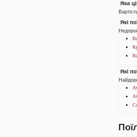
Яка ц
Вартіст
Які п
Недорог
Ba
Ку
B
Які п
Найдоро
Av
Av
Ca
Пої