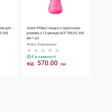
ком для
Avent Philips Чашка з трубочкою
3 200
рожева з 12 місяців SCF798/02 300
мл 1 шт
Філіпс Електронікс
Є в наявності
570.00
від
грн
КУПИТИ