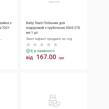
вайка з
Baby Team Поїльник для
м 7021
подорожей з трубочкою 5005 270
мл 1 шт
Зеніт інфант продактс ко лтд
Є в наявності
167.00
від
грн
КУПИТИ