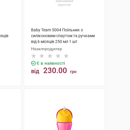
Baby Team 5004 Поїльник з
сяців
силіконовим спаутом та ручками
від 6 місяців 250 мл 1 шт
Назалпродуктер
Є в наявності
230.00
від
грн
КУПИТИ