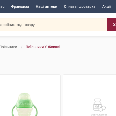
нас
Франшиза
Наші аптеки
Оплата і доставка
Акції
З
Поїльники
Поїльники У Жовкві