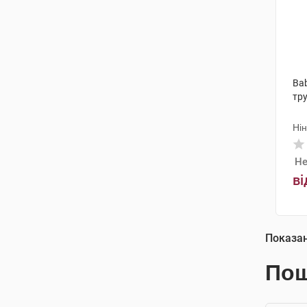
Ba
тр
Ні
Не
ві
Показа
Пош