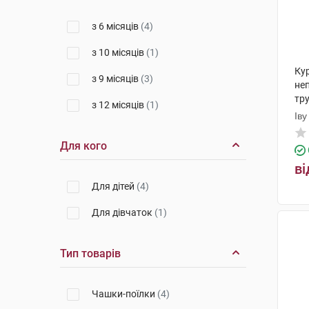
з 6 місяців
(4)
з 10 місяців
(1)
Ку
з 9 місяців
(3)
не
тр
з 12 місяців
(1)
1 
Іву
Пр
Для кого
ві
Для дітей
(4)
Для дівчаток
(1)
Тип товарів
Чашки-поїлки
(4)