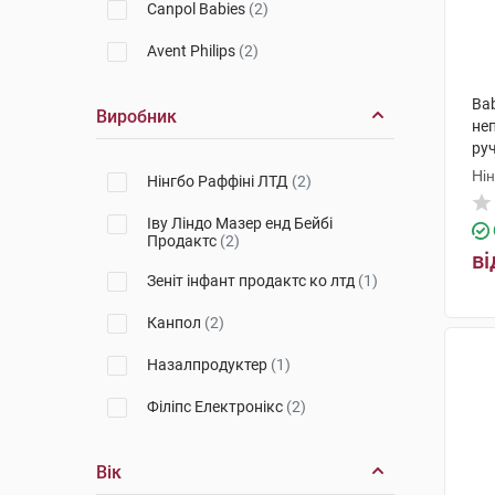
Canpol Babies
(2)
Avent Philips
(2)
Ba
Виробник
не
ру
Ні
Нінгбо Раффіні ЛТД
(2)
Іву Ліндо Мазер енд Бейбі
Продактс
(2)
ві
Зеніт інфант продактс ко лтд
(1)
Канпол
(2)
Назалпродуктер
(1)
Філіпс Електронікс
(2)
Вік