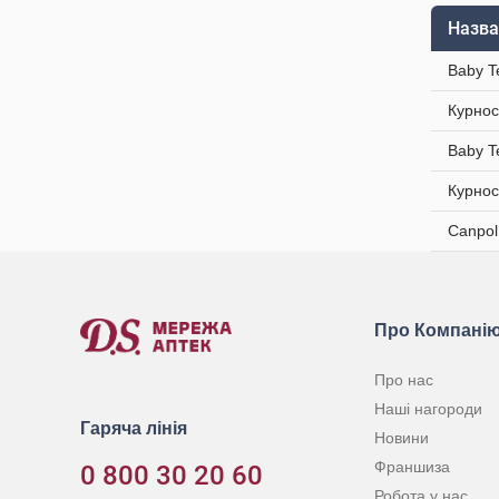
Назва
Baby T
Курнос
Baby T
Курнос
Canpol
Про Компані
Про нас
Наші нагороди
Гаряча лінія
Новини
Франшиза
0 800 30 20 60
Робота у нас