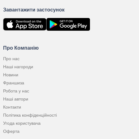
Завантажити застосунок
Про Компанію
Про нас
Наші нагороди
Новини
Франшиза
Робота у нас
Наші автори
Контакти
Політика конфіденційності
Угода користувача
Оферта