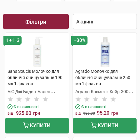
Фільтри
1+1=3
−30%
Sans Soucis Молочко для
Agrado Молочко для
обличчя очищувальне 190
обличчя очищувальне 250
мл 1 флакон
мл 1 флакон
БіСіДжі Баден-Баден
Аградо Косметік Кейр 3000
Косметікс Груп Гмбх
С.Л.У.
Є в наявності
Є в наявності
95.20
925.00
грн
грн
від
від
136.00
КУПИТИ
КУПИТИ