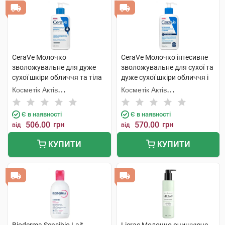
CeraVe Молочко
CeraVe Молочко інтесивне
зволожувальне для дуже
зволожувальне для сухої та
сухої шкіри обличчя та тіла
дуже сухої шкіри обличчя і
236 мл 1 флакон
тіла 236 мл 1 флакон
Косметік Актів
Косметік Актів
Інтернаціональ
Інтернаціональ
Є в наявності
Є в наявності
506.00
грн
570.00
грн
від
від
КУПИТИ
КУПИТИ