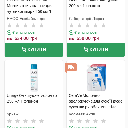
Bioderma Sensibio Lait
Lierac Молочко очищуюче
Молочко очищаюче для
200 мл 1 флакон
чутливої шкіри 250 мл 1
флакон
НАОС Екобайолоджі
Лабораторії Лієрак
Є в наявності
Є в наявності
634.00
грн
650.00
грн
від
від
КУПИТИ
КУПИТИ
Uriage Очищуюче молочко
CeraVe Молочко
250 мл 1 флакон
зволожуюче для сухої і дуже
сухої шкіри обличчя і тіла
473 мл 1 пакет
Урьяж
Косметік Актів
Інтернаціональ
Є в наявності
Є в наявності