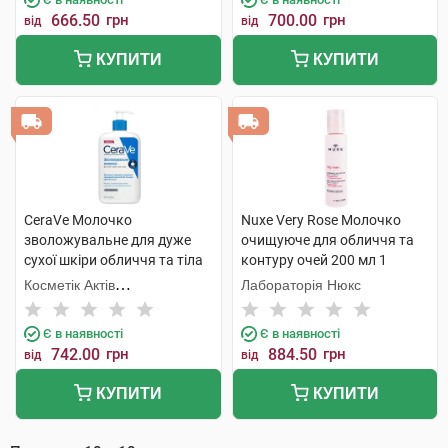
666.50
грн
700.00
грн
від
від
КУПИТИ
КУПИТИ
CeraVe Молочко
Nuxe Very Rose Молочко
зволожувальне для дуже
очищуюче для обличчя та
сухої шкіри обличчя та тіла
контуру очей 200 мл 1
473 мл 1 флакон
флакон
Косметік Актів
Лабораторія Нюкс
Інтернаціональ
Є в наявності
Є в наявності
742.00
грн
884.50
грн
від
від
КУПИТИ
КУПИТИ