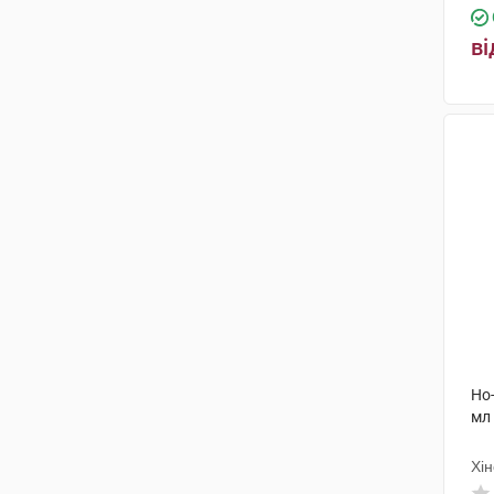
ві
Но-
мл
Хін