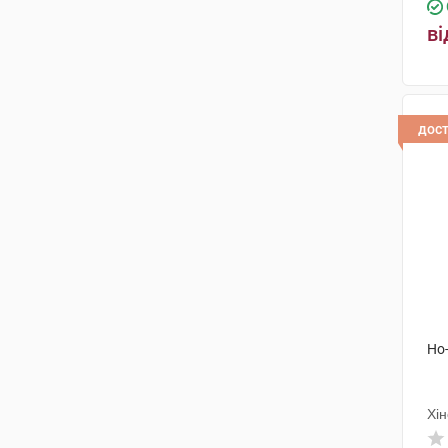
ві
дос
Но
Хін