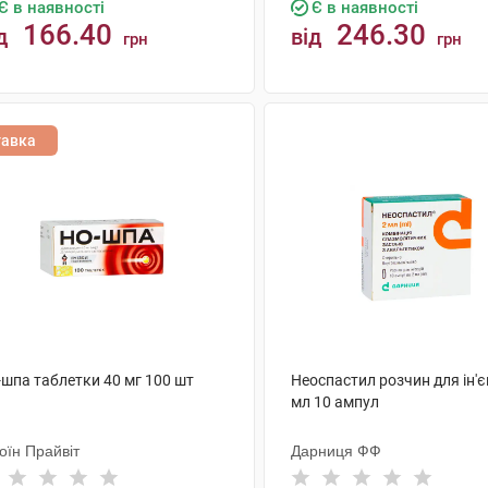
Є в наявності
Є в наявності
166.40
246.30
д
від
грн
грн
КУПИТИ
КУПИТИ
тавка
-шпа таблетки 40 мг 100 шт
Неоспастил розчин для ін'є
мл 10 ампул
оїн Прайвіт
Дарниця ФФ