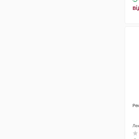
ві
Ре
Лек