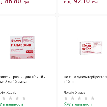
86.80
92.10
д
від
грн
грн
КУПИТИ
КУПИТИ
аверин розчин для ін'єкцій 20
Но-х-ша супозиторії ректаль
/мл 2 мл 10 ампул
г 10 шт
хім-Харків
Лекхім-Харків
Є в наявності
Є в наявності