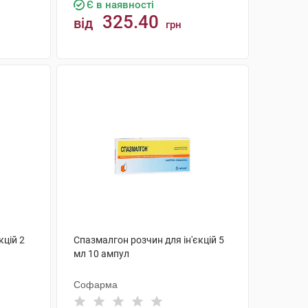
Є в наявності
325.40
від
грн
КУПИТИ
кцій 2
Спазмалгон розчин для ін'єкцій 5
мл 10 ампул
Софарма