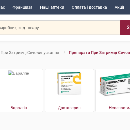
нас
Франшиза
Наші аптеки
Оплата і доставка
Акції
З
 При Затримці Сечовипускання
Препарати При Затримці Сечов
Баралгін
Дротаверин
Неоспасти