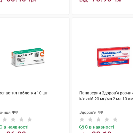
грн
грн
КУПИТИ
КУПИТИ
оспастил таблетки 10 шт
Папаверин Здоров'я розчи
ін'єкцій 20 мг/мл 2 мл 10 а
рниця ФФ
Здоров'я ФК
Є в наявності
Є в наявності