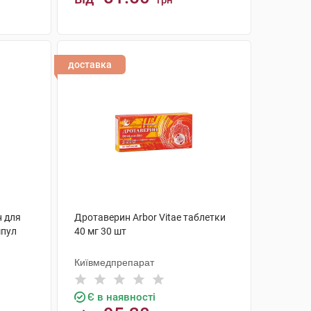
грн
КУПИТИ
доставка
н для
Дротаверин Arbor Vitae таблетки
мпул
40 мг 30 шт
Київмедпрепарат
Є в наявності