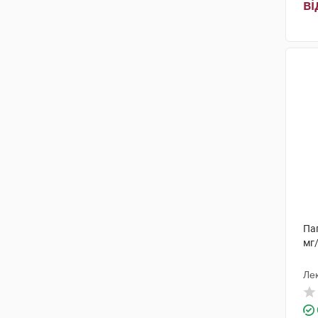
ві
Пап
мг
Лек