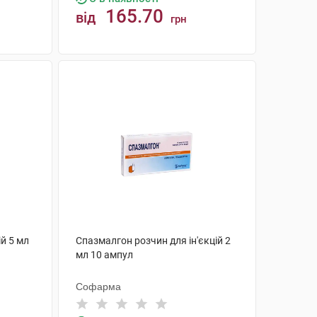
165.70
від
грн
КУПИТИ
ій 5 мл
Спазмалгон розчин для ін'єкцій 2
мл 10 ампул
Софарма