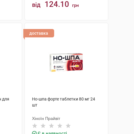
124.10
від
грн
КУПИТИ
доставка
н для
Но-шпа форте таблетки 80 мг 24
шт
Хіноїн Прайвіт
Є в наявності