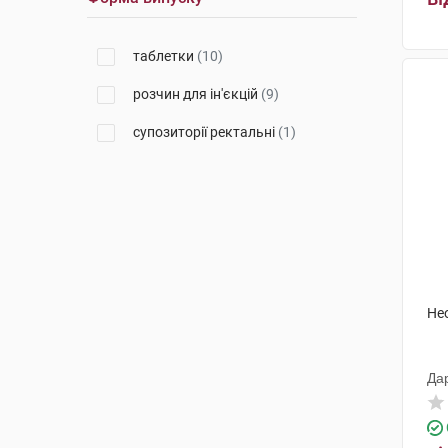
таблетки
(10)
розчин для ін'єкцій
(9)
супозиторії ректальні
(1)
Не
Да