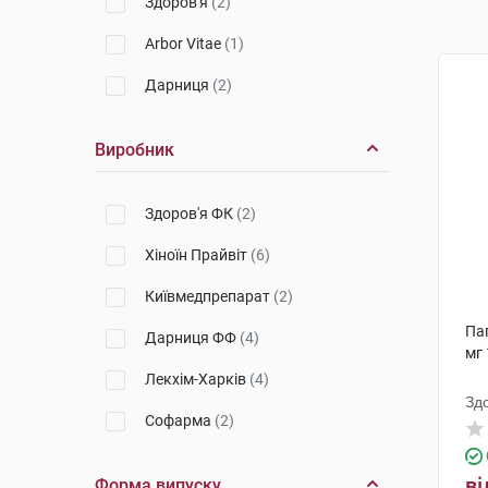
Здоров'я
(2)
Arbor Vitae
(1)
Дарниця
(2)
Виробник
Здоров'я ФК
(2)
Хіноїн Прайвіт
(6)
Київмедпрепарат
(2)
Па
Дарниця ФФ
(4)
мг 
Лекхім-Харків
(4)
Зд
Софарма
(2)
ві
Форма випуску