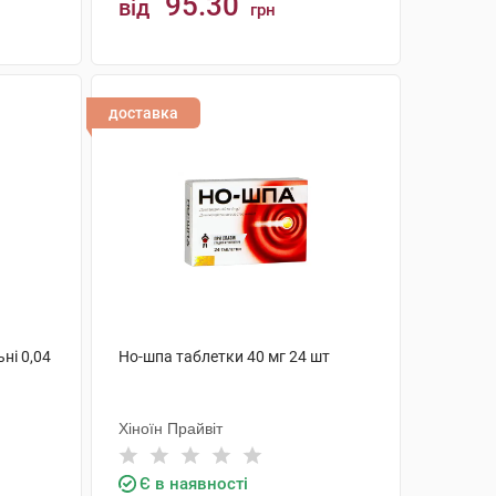
95.30
від
грн
КУПИТИ
доставка
ні 0,04
Но-шпа таблетки 40 мг 24 шт
Хіноїн Прайвіт
Є в наявності