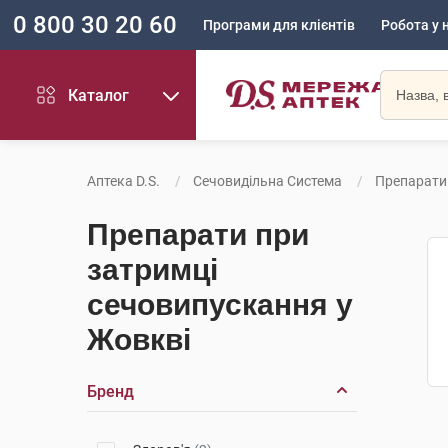
0 800 30 20 60
Програми для клієнтів
Робота у 
Каталог
Аптека D.S.
Сечовидільна Система
Препарати
Препарати при
затримці
сечовипускання у
Жовкві
Бренд