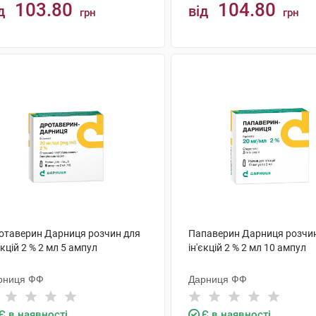
103.80
104.80
д
від
грн
грн
КУПИТИ
КУПИТИ
отаверин Дарниця розчин для
Папаверин Дарниця розчи
єкцій 2 % 2 мл 5 ампул
ін'єкцій 2 % 2 мл 10 ампул
рниця ФФ
Дарниця ФФ
Є в наявності
Є в наявності