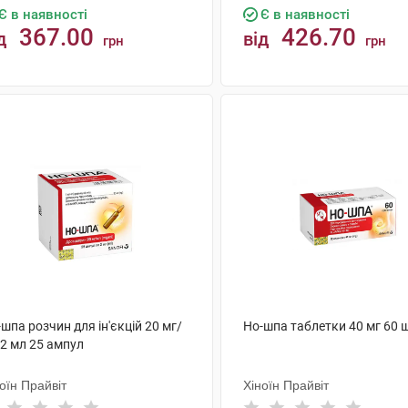
Є в наявності
Є в наявності
367.00
426.70
д
від
грн
грн
КУПИТИ
КУПИТИ
шпа розчин для ін'єкцій 20 мг/
Но-шпа таблетки 40 мг 60 
 2 мл 25 ампул
оїн Прайвіт
Хіноїн Прайвіт