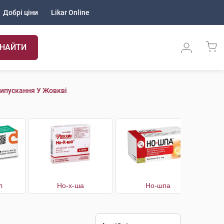
Добрі ціни
Likar Online
НАЙТИ
ипускання У Жовкві
л
Но-х-ша
Но-шпа