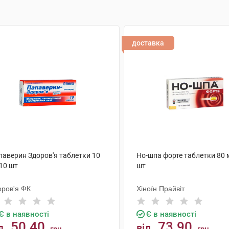
доставка
паверин Здоров'я таблетки 10
Но-шпа форте таблетки 80 
10 шт
шт
оров'я ФК
Хіноїн Прайвіт
Є в наявності
Є в наявності
50.40
73.90
д
від