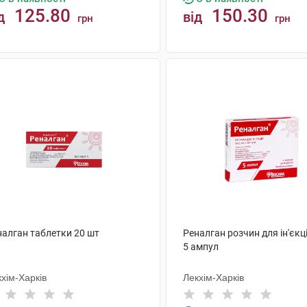
125.80
150.30
д
від
грн
грн
КУПИТИ
КУПИТИ
налган таблетки 20 шт
Реналган розчин для ін'єкц
5 ампул
хім-Харків
Лекхім-Харків