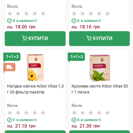
Віола
Віола
Є в наявності
Є в наявності
18.00
грн
18.10
грн
від
від
КУПИТИ
КУПИТИ
1+1=3
1+1=3
Нагідок квітки Arbor Vitae 1,5
Кропиви листя Arbor Vitae 50
г 20 фільтр-пакетів
г 1 пачка
Віола
Віола
Є в наявності
Є в наявності
21.10
грн
21.30
грн
від
від