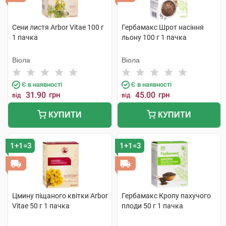
Сени листя Arbor Vitae 100 г
Гербамакс Шрот насіння
1 пачка
льону 100 г 1 пачка
Віола
Віола
Є в наявності
Є в наявності
31.90
грн
45.00
грн
від
від
КУПИТИ
КУПИТИ
1+1=3
1+1=3
Цмину піщаного квітки Arbor
Гербамакс Кропу пахучого
Vitae 50 г 1 пачка
плоди 50 г 1 пачка