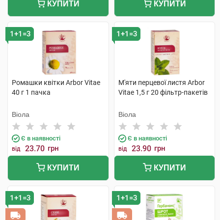
КУПИТИ
КУПИТИ
1+1=3
1+1=3
Ромашки квітки Arbor Vitae
М'яти перцевої листя Arbor
40 г 1 пачка
Vitae 1,5 г 20 фільтр-пакетів
Віола
Віола
Є в наявності
Є в наявності
23.70
грн
23.90
грн
від
від
КУПИТИ
КУПИТИ
1+1=3
1+1=3