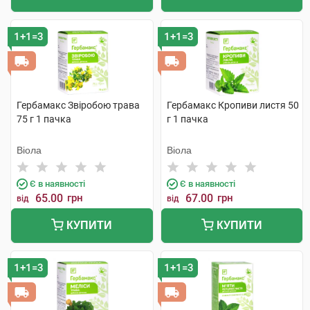
1+1=3
1+1=3
Гербамакс Звіробою трава
Гербамакс Кропиви листя 50
75 г 1 пачка
г 1 пачка
Віола
Віола
Є в наявності
Є в наявності
65.00
грн
67.00
грн
від
від
КУПИТИ
КУПИТИ
1+1=3
1+1=3