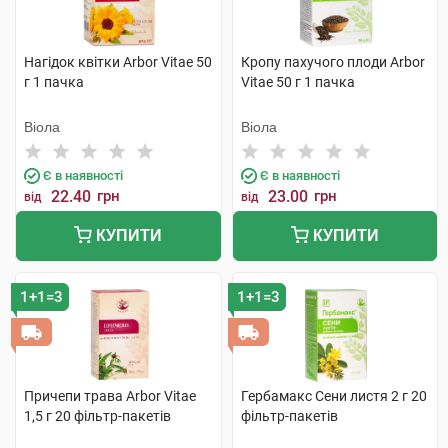
Нагідок квітки Arbor Vitae 50
Кропу пахучого плоди Arbor
г 1 пачка
Vitae 50 г 1 пачка
Віола
Віола
Є в наявності
Є в наявності
22.40
грн
23.00
грн
від
від
КУПИТИ
КУПИТИ
1+1=3
1+1=3
Причепи трава Arbor Vitae
Гербамакс Сени листя 2 г 20
1,5 г 20 фільтр-пакетів
фільтр-пакетів