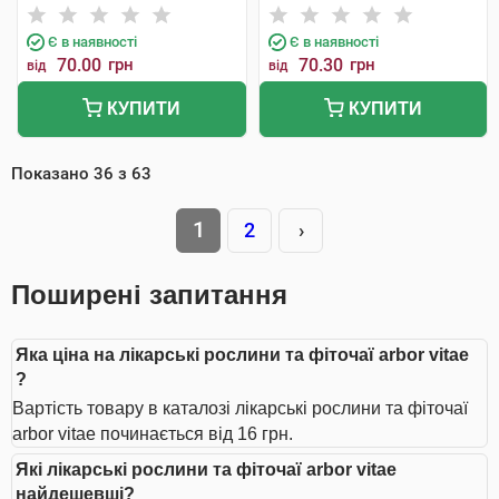
Є в наявності
Є в наявності
70.00
грн
70.30
грн
від
від
КУПИТИ
КУПИТИ
Показано
36
з
63
1
2
›
Поширені запитання
Яка ціна на лікарські рослини та фіточаї arbor vitae
?
Вартість товару в каталозі лікарські рослини та фіточаї
arbor vitae починається від 16 грн.
Які лікарські рослини та фіточаї arbor vitae
найдешевші?