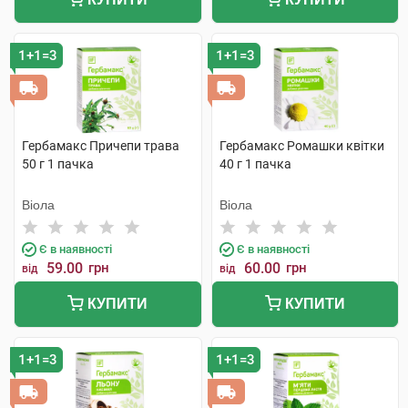
1+1=3
1+1=3
Гербамакс Причепи трава
Гербамакс Ромашки квітки
50 г 1 пачка
40 г 1 пачка
Віола
Віола
Є в наявності
Є в наявності
59.00
грн
60.00
грн
від
від
КУПИТИ
КУПИТИ
1+1=3
1+1=3