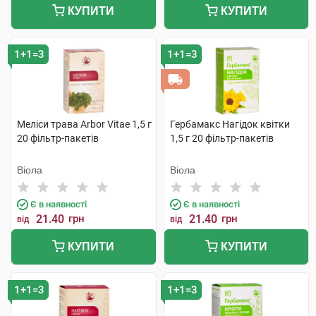
КУПИТИ
КУПИТИ
1+1=3
1+1=3
Меліси трава Arbor Vitae 1,5 г
Гербамакс Нагідок квітки
20 фільтр-пакетів
1,5 г 20 фільтр-пакетів
Віола
Віола
Є в наявності
Є в наявності
21.40
грн
21.40
грн
від
від
КУПИТИ
КУПИТИ
1+1=3
1+1=3