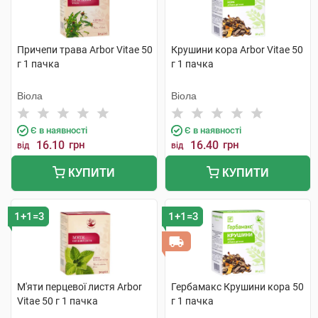
Причепи трава Arbor Vitae 50
Крушини кора Arbor Vitae 50
г 1 пачка
г 1 пачка
Віола
Віола
Є в наявності
Є в наявності
16.10
грн
16.40
грн
від
від
КУПИТИ
КУПИТИ
1+1=3
1+1=3
М'яти перцевої листя Arbor
Гербамакс Крушини кора 50
Vitae 50 г 1 пачка
г 1 пачка