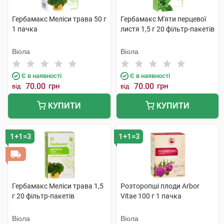
Гербамакс Меліси трава 50 г
Гербамакс М'яти перцевої
1 пачка
листя 1,5 г 20 фільтр-пакетів
Віола
Віола
Є в наявності
Є в наявності
70.00
грн
70.00
грн
від
від
КУПИТИ
КУПИТИ
1+1=3
1+1=3
Гербамакс Меліси трава 1,5
Розторопші плоди Arbor
г 20 фільтр-пакетів
Vitae 100 г 1 пачка
Віола
Віола