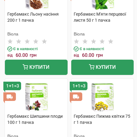
Гербамакс Льону насіння
Гербамакс М'яти перцевої
200 г 1 пачка
листя 50 г 1 пачка
Віола
Віола
Є в наявності
Є в наявності
60.00
грн
60.00
грн
від
від
КУПИТИ
КУПИТИ
1+1=3
1+1=3
Гербамакс Шипшини плоди
Гербамакс Пижма квітки 75
100 г 1 пачка
г 1 пачка
Віола
Віола