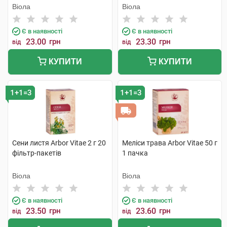
Віола
Віола
Є в наявності
Є в наявності
23.00
грн
23.30
грн
від
від
КУПИТИ
КУПИТИ
1+1=3
1+1=3
Сени листя Arbor Vitae 2 г 20
Меліси трава Arbor Vitae 50 г
фільтр-пакетів
1 пачка
Віола
Віола
Є в наявності
Є в наявності
23.50
грн
23.60
грн
від
від