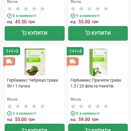
Віола
Віола
Є в наявності
Є в наявності
45.50
грн
55.00
грн
від
від
КУПИТИ
КУПИТИ
1+1=3
1+1=3
Гербамакс Чебрецю трава
Гербамакс Причепи трава
50 г 1 пачка
1,5 г 20 фільтр-пакетів
Віола
Віола
Є в наявності
Є в наявності
55.00
грн
59.00
грн
від
від
КУПИТИ
КУПИТИ