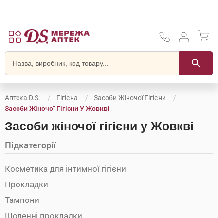
Аптека D.S.
Гігієна
Засоби Жіночої Гігієни
Засоби Жіночої Гігієни У Жовкві
Засоби жіночої гігієни у Жовкві
Підкатегорії
Косметика для інтимної гігієни
Прокладки
Тампони
Щоденні прокладки