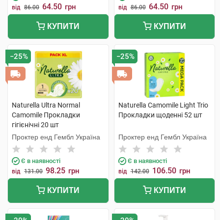
64.50
64.50
грн
грн
від
86.00
від
86.00
КУПИТИ
КУПИТИ
−25%
−25%
Naturella Ultra Normal
Naturella Camomile Light Trio
Camomile Прокладки
Прокладки щоденнi 52 шт
гігієнічні 20 шт
Проктер енд Гембл Україна
Проктер енд Гембл Україна
Є в наявності
Є в наявності
98.25
106.50
грн
грн
від
131.00
від
142.00
КУПИТИ
КУПИТИ