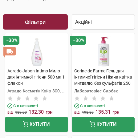
Фільтри
−30%
−30%
Agrado Jabon Intimo Мило
Corine de Farme Гель для
для інтимної гігієни 500 мл 1
інтимної гігієни Ніжна квітка
флакон
мигдалю, без сульфатів 250
мл 1 флакон
Аградо Косметік Кейр 3000
Лабораторіес Сарбек
С.Л.У.
Є в наявності
Є в наявності
132.30
135.31
грн
грн
від
189.00
від
193.30
КУПИТИ
КУПИТИ