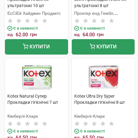
ультратонкі 10 шт
ультратонкі 8 шт
ЕсСіЕй Хайджин Продактс
Проктер енд Гембл
Мануфекчурінг
Є в наявності
Є в наявності
62.00
грн
64.00
грн
від
від
КУПИТИ
КУПИТИ
Kotex Natural Супер
Kotex Ultra Dry Syper
Прокладки гігієнічні 7 шт
Прокладки гігієнічні 8 шт
Кімберлі-Кларк
Кімберлі-Кларк
Є в наявності
Є в наявності
64.50
грн
65.50
грн
від
від