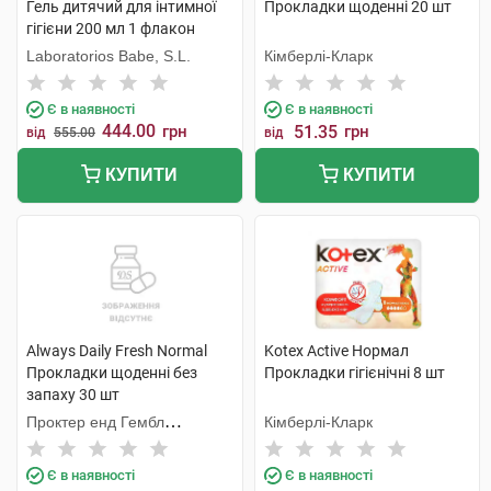
Гель дитячий для інтимної
Прокладки щоденні 20 шт
гігієни 200 мл 1 флакон
Laboratorios Babe, S.L.
Кімберлі-Кларк
Є в наявності
Є в наявності
444.00
грн
51.35
грн
від
555.00
від
КУПИТИ
КУПИТИ
Always Daily Fresh Normal
Kotex Active Нормал
Прокладки щоденні без
Прокладки гігієнічні 8 шт
запаху 30 шт
Проктер енд Гембл
Кімберлі-Кларк
Мануфекчурінг
Є в наявності
Є в наявності