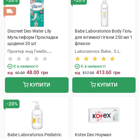
−20%
−20%
Discreet Deo Water Lily
Babe Laboratorios Body Гель
Мультиформ Прокладки
для інтимної гігієни 250 мл 1
щоденні 20 шт
флакон
Проктер енд Гембл
Laboratorios Babe, S.L.
Мануфекчурінг
Є в наявності
Є в наявності
48.00
413.60
грн
грн
від
60.00
від
517.00
КУПИТИ
КУПИТИ
−20%
Babe Laboratorios Pediatric
Kotex Deo Нормал