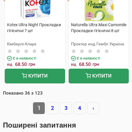
Kotex Ultra Night Прокладки
Naturella Ultra Maxi Camomile
гігієнічні 7 шт
Прокладки гігієнічні 8 шт
Кімберлі-Кларк
Проктер енд Гембл Україна
Є в наявності
Є в наявності
68.50
грн
68.50
грн
від
від
КУПИТИ
КУПИТИ
Показано
36
з
123
1
2
3
4
›
Поширені запитання