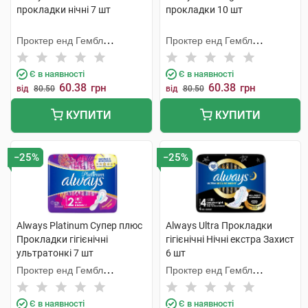
прокладки нічні 7 шт
прокладки 10 шт
Проктер енд Гембл
Проктер енд Гембл
Мануфекчурінг
Мануфекчурінг
Є в наявності
Є в наявності
60.38
60.38
грн
грн
від
80.50
від
80.50
КУПИТИ
КУПИТИ
−25%
−25%
Always Platinum Супер плюс
Always Ultra Прокладки
Прокладки гігієнічні
гігієнічні Нічні екстра Захист
ультратонкі 7 шт
6 шт
Проктер енд Гембл
Проктер енд Гембл
Мануфекчурінг
Мануфекчурінг
Є в наявності
Є в наявності