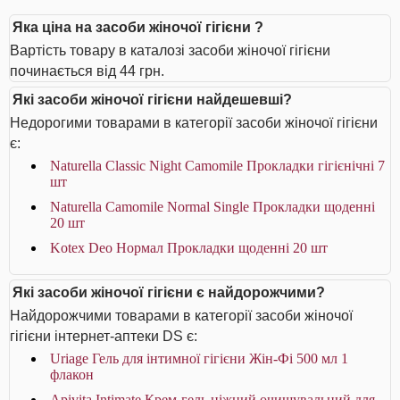
Яка ціна на засоби жіночої гігієни ?
Вартість товару в каталозі засоби жіночої гігієни
починається від 44 грн.
Які засоби жіночої гігієни найдешевші?
Недорогими товарами в категорії засоби жіночої гігієни
є:
Naturella Classic Night Camomile Прокладки гігієнічні 7
шт
Naturella Camomile Normal Single Прокладки щоденнi
20 шт
Kotex Deo Нормал Прокладки щоденні 20 шт
Які засоби жіночої гігієни є найдорожчими?
Найдорожчими товарами в категорії засоби жіночої
гігієни інтернет-аптеки DS є:
Uriage Гель для інтимної гігієни Жін-Фі 500 мл 1
флакон
Apivita Intimate Крем-гель ніжний очищувальний для