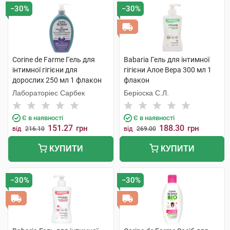
−30%
−30%
Corine de Farme Гель для
Babaria Гель для інтимної
інтимної гігієни для
гігієни Алое Вера 300 мл 1
дорослих 250 мл 1 флакон
флакон
Лабораторіес Сарбек
Беріоска С.Л.
Є в наявності
Є в наявності
151.27
188.30
грн
грн
від
216.10
від
269.00
КУПИТИ
КУПИТИ
−30%
−30%