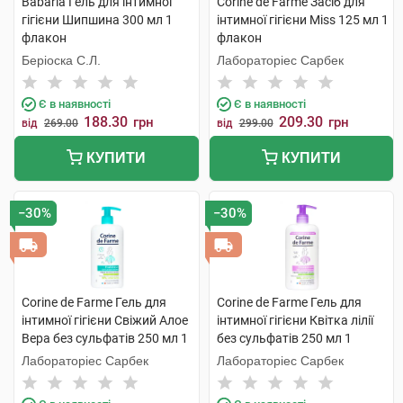
Babaria Гель для інтимної
Corine de Farme Засіб для
гігієни Шипшина 300 мл 1
інтимної гігієни Miss 125 мл 1
флакон
флакон
Беріоска С.Л.
Лабораторіес Сарбек
Є в наявності
Є в наявності
188.30
209.30
грн
грн
від
269.00
від
299.00
КУПИТИ
КУПИТИ
−30%
−30%
Corine de Farme Гель для
Corine de Farme Гель для
інтимної гігієни Свіжий Алое
інтимної гігієни Квітка лілії
Вера без сульфатів 250 мл 1
без сульфатів 250 мл 1
флакон
флакон
Лабораторіес Сарбек
Лабораторіес Сарбек