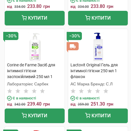
Є в наявності
Є в наявності
233.80
233.80
грн
грн
від
334.00
від
334.00
КУПИТИ
КУПИТИ
−30%
−30%
Corine de Farme Засіб для
Lactovit Original Гель для
інтимної гігієни
інтимної гігієни 250 мл 1
заспокійливий 250 мл 1
флакон
флакон
Лабораторіес Сарбек
АС Марка Брендс С.Л
Є в наявності
Є в наявності
239.40
251.30
грн
грн
від
342.00
від
359.00
КУПИТИ
КУПИТИ