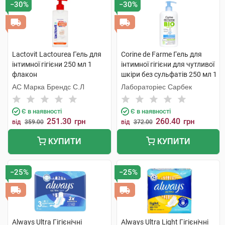
−30%
−30%
Lactovit Lactourea Гель для
Corine de Farme Гель для
інтимної гігієни 250 мл 1
інтимної гігієни для чутливої
флакон
шкіри без сульфатів 250 мл 1
флакон
АС Марка Брендс С.Л
Лабораторіес Сарбек
Є в наявності
Є в наявності
251.30
260.40
грн
грн
від
359.00
від
372.00
КУПИТИ
КУПИТИ
−25%
−25%
Always Ultra Гігієнічні
Always Ultra Light Гігієнічні