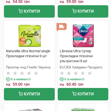
54.50
грн
59.00
грн
від
від
КУПИТИ
КУПИТИ
Naturella Ultra Normal single
Libresse Ultra Супер
Прокладки гігієнічні 9 шт
Прокладки гігієнічні
ультратонкі 8 шт
Проктер енд Гембл Україна
ЕсСіЕй Хайджин Продактс
Є в наявності
Є в наявності
59.00
грн
60.40
грн
від
від
КУПИТИ
КУПИТИ