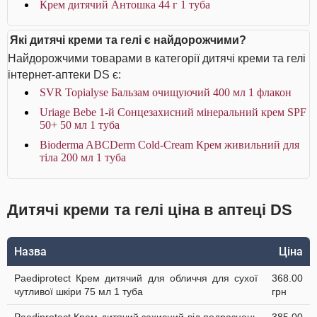
Крем дитячий Антошка 44 г 1 туба
Які дитячі креми та гелі є найдорожчими?
Найдорожчими товарами в категорії дитячі креми та гелі
інтернет-аптеки DS є:
SVR Topialyse Бальзам очищуючий 400 мл 1 флакон
Uriage Bebe 1-й Сонцезахисний мінеральний крем SPF
50+ 50 мл 1 туба
Bioderma ABCDerm Cold-Cream Крем живильний для
тіла 200 мл 1 туба
Дитячі креми та гелі ціна в аптеці DS
Назва
Ціна
Paediprotect Крем дитячий для обличчя для сухої
368.00
чутливої шкіри 75 мл 1 туба
грн