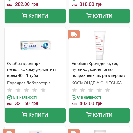
282.00
грн
318.00
грн
від
від
КУПИТИ
КУПИТИ
ОлаКеа крем при
Emolium Крем для сухої,
пелюшковому дерматиті
чутливої, схильної до
крем 40 г 1 туба
подразнень шкіри з перших
днів життя 75 мл 1 туба
Евродраг Лабораторіз
КОСМОНДЕ А.С. ЧЕСЬКА
РЕСПУБЛІКА
Є в наявності
Є в наявності
321.50
грн
403.00
грн
від
від
КУПИТИ
КУПИТИ