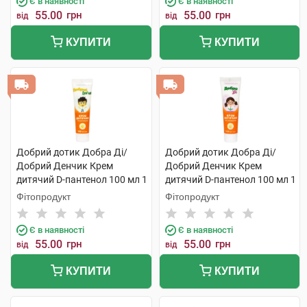
Є в наявності
Є в наявності
55.00
грн
55.00
грн
від
від
КУПИТИ
КУПИТИ
Добрий дотик Добра Ді/
Добрий дотик Добра Ді/
Добрий Денчик Крем
Добрий Денчик Крем
дитячий D-пантенол 100 мл 1
дитячий D-пантенол 100 мл 1
туба
туба
Фітопродукт
Фітопродукт
Є в наявності
Є в наявності
55.00
грн
55.00
грн
від
від
КУПИТИ
КУПИТИ