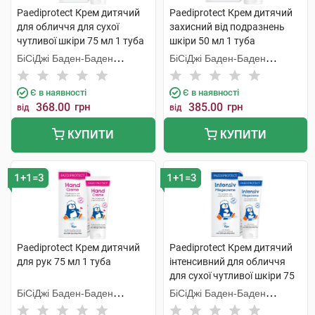
Paediprotect Крем дитячий
Paediprotect Крем дитячий
для обличчя для сухої
захисний від подразнень
чутливої шкіри 75 мл 1 туба
шкіри 50 мл 1 туба
БіСіДжі Баден-Баден
БіСіДжі Баден-Баден
Косметікс Груп Гмбх
Косметікс Груп Гмбх
Є в наявності
Є в наявності
368.00
грн
385.00
грн
від
від
КУПИТИ
КУПИТИ
1+1=3
1+1=3
Paediprotect Крем дитячий
Paediprotect Крем дитячий
для рук 75 мл 1 туба
інтенсивний для обличчя
для сухої чутливої шкіри 75
мл 1 туба
БіСіДжі Баден-Баден
БіСіДжі Баден-Баден
Косметікс Груп Гмбх
Косметікс Груп Гмбх