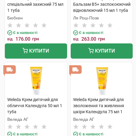
спеціальний захисний 75 мл
Бальзам B5+ заспокоюючий
1 туба
відновлюючий 15 мл 1 туба
Бюбхен
Ля Рош-Позе
Є в наявності
Є в наявності
176.00
грн
263.00
грн
від
від
КУПИТИ
КУПИТИ
Weleda Крем дитячий для
Weleda Крем дитячий для
обличчя Календула 50 мл 1
зволоження та живлення
туба
шкіри Календула 75 мл 1
туба
Веледа АГ
Веледа АГ
Є в наявності
Є в наявності