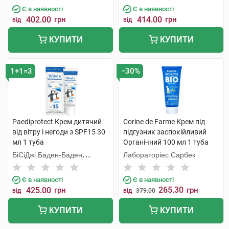
Є в наявності
Є в наявності
402.00
грн
414.00
грн
від
від
КУПИТИ
КУПИТИ
1+1=3
−30%
Paediprotect Крем дитячий
Corine de Farme Крем під
від вітру і негоди з SPF15 30
підгузник заспокійливий
мл 1 туба
Органічний 100 мл 1 туба
БіСіДжі Баден-Баден
Лабораторіес Сарбек
Косметікс Груп Гмбх
Є в наявності
Є в наявності
265.30
425.00
грн
грн
від
від
379.00
КУПИТИ
КУПИТИ