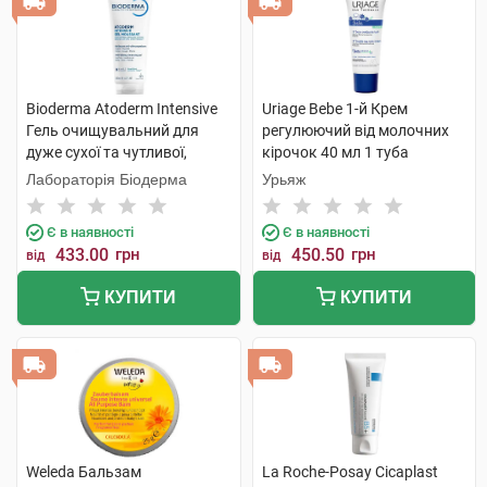
Bioderma Atoderm Intensive
Uriage Bebe 1-й Крем
Гель очищувальний для
регулюючий від молочних
дуже сухої та чутливої,
кірочок 40 мл 1 туба
атопічної шкіри 200 мл 1
Лабораторія Біодерма
Урьяж
туба
Є в наявності
Є в наявності
433.00
грн
450.50
грн
від
від
КУПИТИ
КУПИТИ
Weleda Бальзам
La Roche-Posay Cicaplast