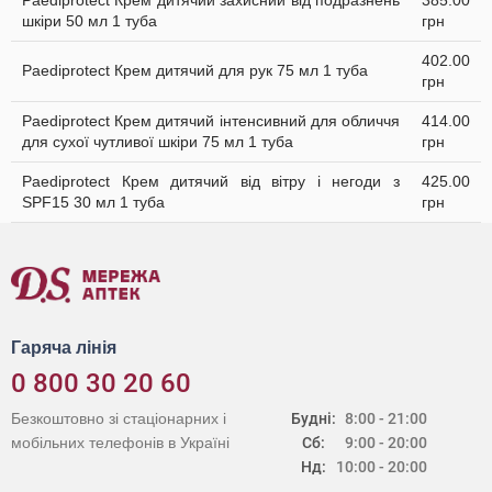
Paediprotect Крем дитячий захисний від подразнень
385.00
шкіри 50 мл 1 туба
грн
402.00
Paediprotect Крем дитячий для рук 75 мл 1 туба
грн
Paediprotect Крем дитячий інтенсивний для обличчя
414.00
для сухої чутливої шкіри 75 мл 1 туба
грн
Paediprotect Крем дитячий від вітру і негоди з
425.00
SPF15 30 мл 1 туба
грн
Гаряча лінія
0 800 30 20 60
Безкоштовно зі стаціонарних і
Будні:
8:00 - 21:00
мобільних телефонів в Україні
Сб:
9:00 - 20:00
Нд:
10:00 - 20:00