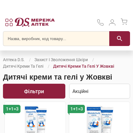
Аптека D.S.
Захист І Зволоження Шкіри
Дитячі Креми Та Гелі
Дитячі Креми Та Гелі У Жовкві
Дитячі креми та гелі у Жовкві
Фільтри
1+1=3
1+1=3