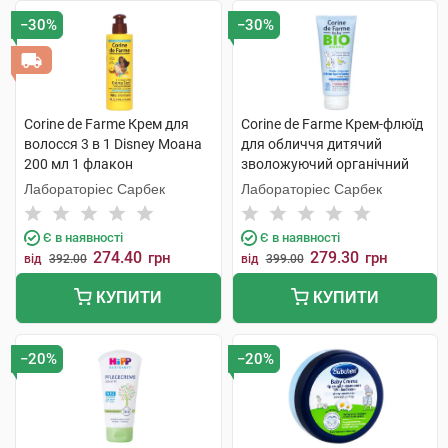
−30%
−30%
Corine de Farme Крем для
Corine de Farme Крем-флюїд
волосся 3 в 1 Disney Моана
для обличчя дитячий
200 мл 1 флакон
зволожуючий органічний
100 мл 1 туба
Лабораторіес Сарбек
Лабораторіес Сарбек
Є в наявності
Є в наявності
274.40
279.30
грн
грн
від
392.00
від
399.00
КУПИТИ
КУПИТИ
−20%
−20%