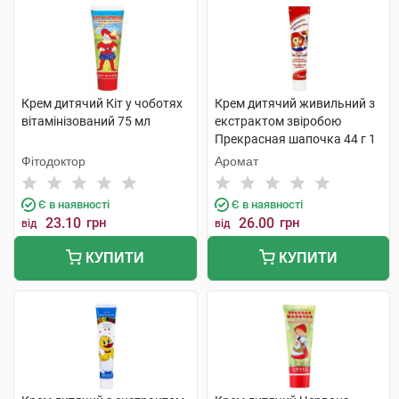
Крем дитячий Кіт у чоботях
Крем дитячий живильний з
вітамінізований 75 мл
екстрактом звіробою
Прекрасная шапочка 44 г 1
туба
Фітодоктор
Аромат
Є в наявності
Є в наявності
23.10
грн
26.00
грн
від
від
КУПИТИ
КУПИТИ