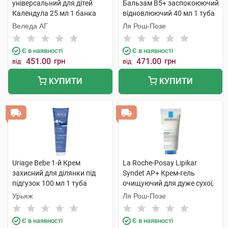
універсальний для дітей
Бальзам B5+ заспокоюючий
Календула 25 мл 1 банка
відновлюючий 40 мл 1 туба
Веледа АГ
Ля Рош-Позе
Є в наявності
Є в наявності
451.00
грн
471.00
грн
від
від
КУПИТИ
КУПИТИ
Uriage Bebe 1-й Крем
La Roche-Posay Lipikar
захисний для ділянки під
Syndet AP+ Крем-гель
підгузок 100 мл 1 туба
очищуючий для дуже сухої,
схильної до атопії шкіри 200
Урьяж
Ля Рош-Позе
мл 1 туба
Є в наявності
Є в наявності