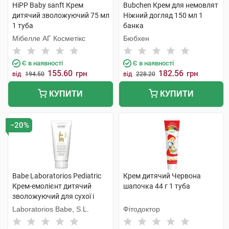
HiPP Baby sanft Крем
Bubchen Крем для немовлят
дитячий зволожуючий 75 мл
Ніжний догляд 150 мл 1
1 туба
банка
Мібелле АГ Косметікс
Бюбхен
Є в наявності
Є в наявності
155.60
182.56
грн
грн
від
194.50
від
228.20
КУПИТИ
КУПИТИ
−20%
Babe Laboratorios Pediatric
Крем дитячий Червона
Крем-емолієнт дитячий
шапочка 44 г 1 туба
зволожуючий для сухої і
атопічної шкіри 200 мл 1
Laboratorios Babe, S.L.
Фітодоктор
туба