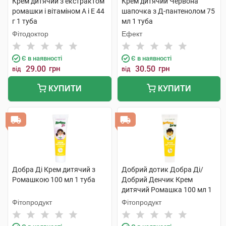
Крем дитячий з екстрактом
Крем дитячий Червона
ромашки і вітаміном А і Е 44
шапочка з Д-пантенолом 75
г 1 туба
мл 1 туба
Фітодоктор
Ефект
Є в наявності
Є в наявності
29.00
грн
30.50
грн
від
від
КУПИТИ
КУПИТИ
Добра Ді Крем дитячий з
Добрий дотик Добра Ді/
Ромашкою 100 мл 1 туба
Добрий Денчик Крем
дитячий Ромашка 100 мл 1
туба
Фітопродукт
Фітопродукт