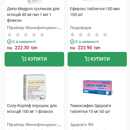
Депо-Медрол суспензія для
Еферокс таблетки 100 мкг
ін'єкцій 40 мг/мл 1 мл 1
100 шт
флакон
Пфайзер Менюфекчуринг
Ліндофарм
Бельгія
Є в наявності
Є в наявності
222.30
грн
223.90
грн
від
від
КУПИТИ
КУПИТИ
Солу-Кортеф порошок для
Тамоксифен Здоров'я
ін'єкцій 100 мг 1 флакон
таблетки 10 мг 60 шт
Пфайзер Менюфекчуринг
Здоров'я ФК