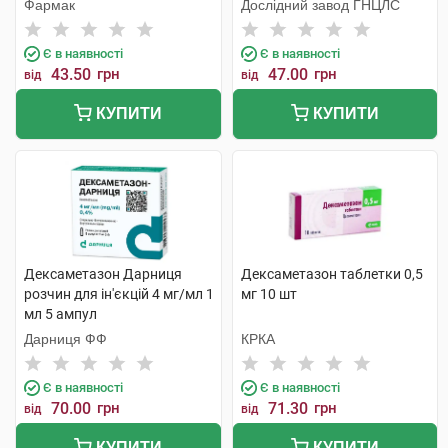
Фармак
Дослідний завод ГНЦЛС
Є в наявності
Є в наявності
43.50
грн
47.00
грн
від
від
КУПИТИ
КУПИТИ
Дексаметазон Дарниця
Дексаметазон таблетки 0,5
розчин для ін'єкцій 4 мг/мл 1
мг 10 шт
мл 5 ампул
Дарниця ФФ
КРКА
Є в наявності
Є в наявності
70.00
грн
71.30
грн
від
від
КУПИТИ
КУПИТИ