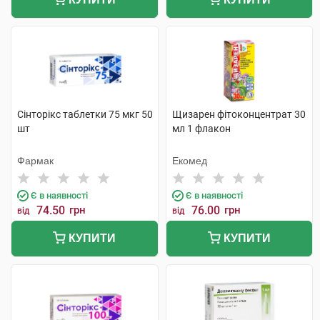
Сінторікс таблетки 75 мкг 50
Щизарен фітоконцентрат 30
шт
мл 1 флакон
Фармак
Екомед
Є в наявності
Є в наявності
74.50
грн
76.00
грн
від
від
КУПИТИ
КУПИТИ