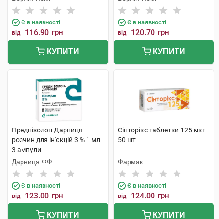
Є в наявності
Є в наявності
116.90
грн
120.70
грн
від
від
КУПИТИ
КУПИТИ
Преднізолон Дарниця
Сінторікс таблетки 125 мкг
розчин для ін'єкцій 3 % 1 мл
50 шт
3 ампули
Дарниця ФФ
Фармак
Є в наявності
Є в наявності
123.00
грн
124.00
грн
від
від
КУПИТИ
КУПИТИ