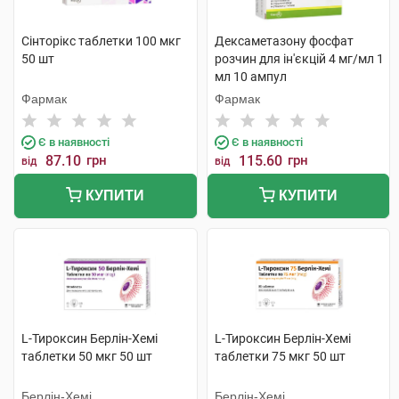
Сінторікс таблетки 100 мкг
Дексаметазону фосфат
50 шт
розчин для ін'єкцій 4 мг/мл 1
мл 10 ампул
Фармак
Фармак
Є в наявності
Є в наявності
87.10
грн
115.60
грн
від
від
КУПИТИ
КУПИТИ
L-Тироксин Берлін-Хемі
L-Тироксин Берлін-Хемі
таблетки 50 мкг 50 шт
таблетки 75 мкг 50 шт
Берлін-Хемі
Берлін-Хемі