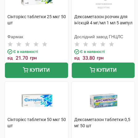
Сінторікс таблетки 25 мкг 50
Дексаметазон розчин для
шт
ін'єкцій 4 мг/мл 1 мл 5 ампул
Фармак
Дослідний завод ГНЦЛС
Є в наявності
Є в наявності
21.70
грн
33.80
грн
від
від
КУПИТИ
КУПИТИ
Сінторікс таблетки 50 мкг 50
Дексаметазон таблетки 0,5
шт
мг 50 шт