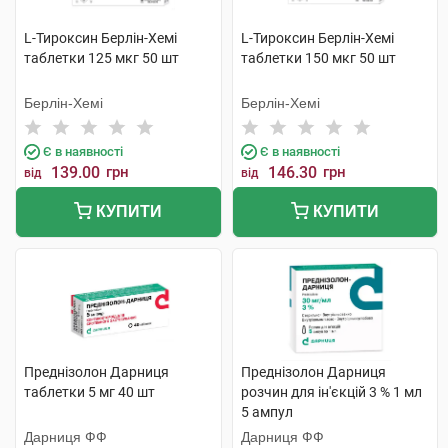
L-Тироксин Берлін-Хемі
L-Тироксин Берлін-Хемі
таблетки 125 мкг 50 шт
таблетки 150 мкг 50 шт
Берлін-Хемі
Берлін-Хемі
Є в наявності
Є в наявності
139.00
грн
146.30
грн
від
від
КУПИТИ
КУПИТИ
Преднізолон Дарниця
Преднізолон Дарниця
таблетки 5 мг 40 шт
розчин для ін'єкцій 3 % 1 мл
5 ампул
Дарниця ФФ
Дарниця ФФ