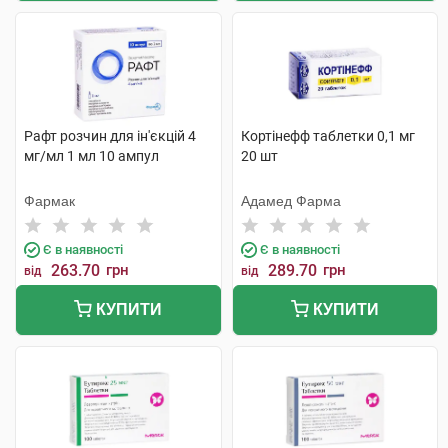
Рафт розчин для ін'єкцій 4
Кортінефф таблетки 0,1 мг
мг/мл 1 мл 10 ампул
20 шт
Фармак
Адамед Фарма
Є в наявності
Є в наявності
263.70
грн
289.70
грн
від
від
КУПИТИ
КУПИТИ