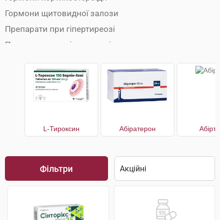
Гормони щитовидної залози
Препарати при гіпертиреозі
Препарати при гіпотиреозі
L-Тироксин
Абіратерон
Абірт
Фільтри