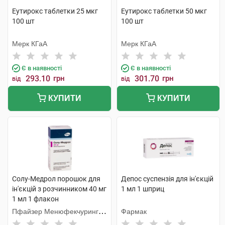
Еутирокс таблетки 25 мкг
Еутирокс таблетки 50 мкг
100 шт
100 шт
Мерк КГаА
Мерк КГаА
Є в наявності
Є в наявності
293.10
грн
301.70
грн
від
від
КУПИТИ
КУПИТИ
Солу-Медрол порошок для
Депос суспензія для ін'єкцій
ін'єкцій з розчинником 40 мг
1 мл 1 шприц
1 мл 1 флакон
Пфайзер Менюфекчуринг
Фармак
Бельгія