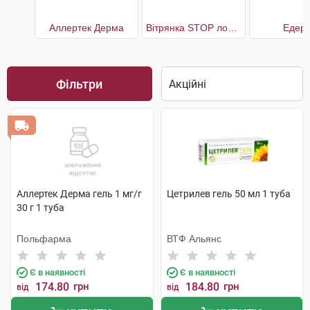
Аллертек Дерма
Вітрянка STOP лосьйон
Едерм
Фільтри
Аллертек Дерма гель 1 мг/г
Цетрилев гель 50 мл 1 туба
30 г 1 туба
Польфарма
ВТФ Альянс
Є в наявності
Є в наявності
174.80
грн
184.80
грн
від
від