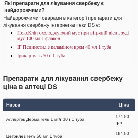
Які препарати для лікування свербежу є
найдорожчими?
Найдорожчими товарами в категорії препарати для
лікування свербежу інтернет-аптеки DS є:
ПоксКлін охолоджуючий мус при вітряній віспі, зуді
мус 100 мл 1 флакон
IF Псинистил з каламіном крем 40 мл 1 туба
Ірикар мазь 50 г 1 туба
Препарати для лікування свербежу
ціна в аптеці DS
Назва
Ціна
174.80
Аллертек Дерма гель 1 мг/г 30 г 1 туба
грн
184.80
Цетрилев гель 50 мл 1 туба