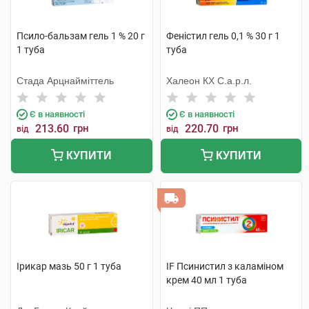
Псило-бальзам гель 1 % 20 г
Феністил гель 0,1 % 30 г 1
1 туба
туба
Стада Арцнайміттель
Халеон КХ С.а.р.л.
Є в наявності
Є в наявності
213.60
грн
220.70
грн
від
від
КУПИТИ
КУПИТИ
Ірикар мазь 50 г 1 туба
IF Псинистил з каламіном
крем 40 мл 1 туба