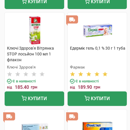
КУПИТИ
КУПИТИ
Ключі Здоров'я Вітрянка
Едермік гель 0,1 % 30 г 1 туба
STOP лосьйон 100 мл 1
флакон
Ключі Здоров'я
Фармак
Є в наявності
Є в наявності
185.40
грн
189.90
грн
від
від
КУПИТИ
КУПИТИ