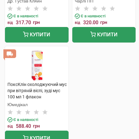
Др. Густав Кляйн
Чарлі ПП
Є в наявності
Є в наявності
317.70
грн
320.00
грн
від
від
КУПИТИ
КУПИТИ
ПоксКлін охолоджуючий мус
при вітряній віспі, зуді мус
100 мл 1 флакон
Юмедікал
Є в наявності
588.40
грн
від
КУПИТИ