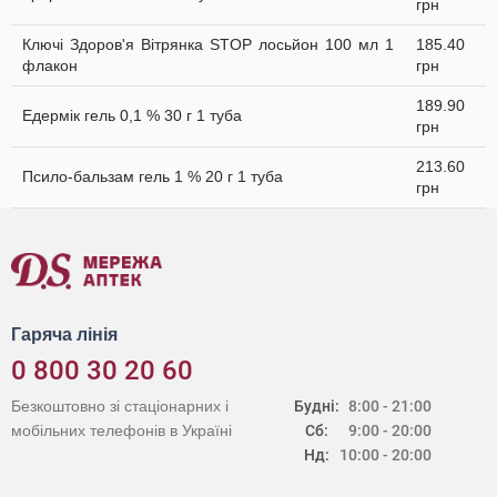
грн
Ключі Здоров'я Вітрянка STOP лосьйон 100 мл 1
185.40
флакон
грн
189.90
Едермік гель 0,1 % 30 г 1 туба
грн
213.60
Псило-бальзам гель 1 % 20 г 1 туба
грн
Гаряча лінія
0 800 30 20 60
Безкоштовно зі стаціонарних і
Будні:
8:00 - 21:00
мобільних телефонів в Україні
Сб:
9:00 - 20:00
Нд:
10:00 - 20:00