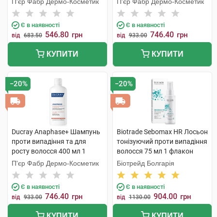
П'єр Фабр Дермо-Косметик
П'єр Фабр Дермо-Косметик
Є в наявності
Є в наявності
546.80
746.40
грн
грн
від
683.50
від
933.00
КУПИТИ
КУПИТИ
−20%
−20%
Ducray Anaphase+ Шампунь
Biotrade Sebomax HR Лосьон
проти випадіння та для
тонізуючий проти випадіння
росту волосся 400 мл 1
волосся 75 мл 1 флакон
флакон
П'єр Фабр Дермо-Косметик
Біотрейд Болгарія
Є в наявності
Є в наявності
746.40
904.00
грн
грн
від
933.00
від
1130.00
КУПИТИ
КУПИТИ