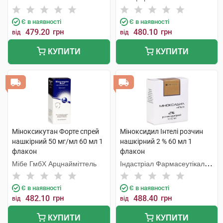
Є в наявності
Є в наявності
479.20
грн
480.10
грн
від
від
КУПИТИ
КУПИТИ
Міноксикутан Форте спрей
Міноксидил Інтелі розчин
нашкірний 50 мг/мл 60 мл 1
нашкірний 2 % 60 мл 1
флакон
флакон
Мібе ГмбХ Арцнайміттель
Індастріал Фармасеутікал
Кантабріа
Є в наявності
Є в наявності
482.10
грн
488.40
грн
від
від
КУПИТИ
КУПИТИ