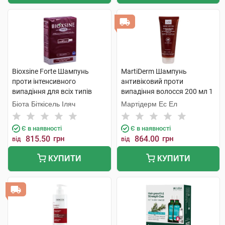
Bioxsine Forte Шампунь
MartiDerm Шампунь
проти інтенсивного
антивіковий проти
випадіння для всіх типів
випадіння волосся 200 мл 1
волосся 300 мл 1 флакон
флакон
Біота Біткісель Іляч
Мартідерм Ес Ел
Є в наявності
Є в наявності
815.50
грн
864.00
грн
від
від
КУПИТИ
КУПИТИ