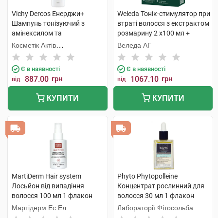
Vichy Dercos Енерджи+
Weleda Тонік-стимулятор при
Шампунь тонізуючий з
втраті волосся з екстрактом
амінексилом та
розмарину 2 х100 мл +
ніацинамідом для боротьби
аплікатор 1 набір
Косметік Актів
Веледа АГ
з випадінням волосся 400
Інтернаціональ
мл 1 флакон
Є в наявності
Є в наявності
887.00
грн
1067.10
грн
від
від
КУПИТИ
КУПИТИ
MartiDerm Hair system
Phyto Phytopolleine
Лосьйон від випадіння
Концентрат рослинний для
волосся 100 мл 1 флакон
волосся 30 мл 1 флакон
Мартідерм Ес Ел
Лабораторії Фітосольба