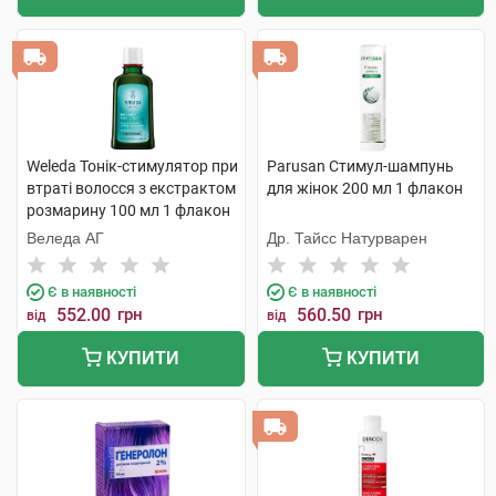
Weleda Тонік-стимулятор при
Parusan Cтимул-шампунь
втраті волосся з екстрактом
для жінок 200 мл 1 флакон
розмарину 100 мл 1 флакон
Веледа АГ
Др. Тайсс Натурварен
Є в наявності
Є в наявності
552.00
грн
560.50
грн
від
від
КУПИТИ
КУПИТИ