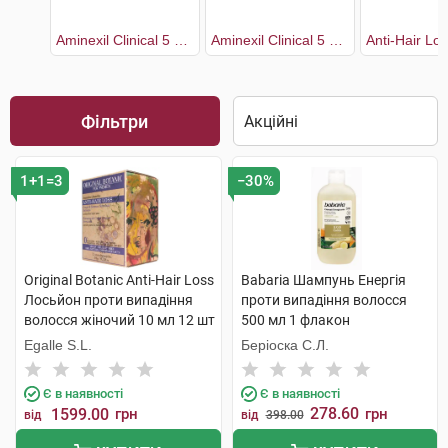
Aminexil Clinical 5 Засіб проти випадіння волосся комплексної дії для жінок
Aminexil Clinical 5 Засіб проти випадіння волосся комплексної дії для чоловіків
Фільтри
1+1=3
−30%
Original Botanic Anti-Hair Loss
Babaria Шампунь Енергія
Лосьйон проти випадіння
проти випадіння волосся
волосся жіночий 10 мл 12 шт
500 мл 1 флакон
Egalle S.L.
Беріоска С.Л.
Є в наявності
Є в наявності
278.60
1599.00
грн
грн
від
від
398.00