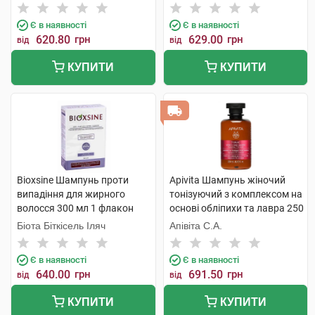
Кантабріа
Є в наявності
Є в наявності
620.80
грн
629.00
грн
від
від
КУПИТИ
КУПИТИ
Bioxsine Шампунь проти
Apivita Шампунь жіночий
випадіння для жирного
тонізуючий з комплексом на
волосся 300 мл 1 флакон
основі обліпихи та лавра 250
мл 1 флакон
Біота Біткісель Іляч
Апівіта С.А.
Є в наявності
Є в наявності
640.00
грн
691.50
грн
від
від
КУПИТИ
КУПИТИ