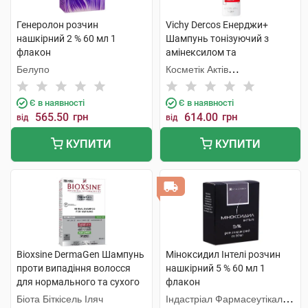
Генеролон розчин
Vichy Dercos Енерджи+
нашкірний 2 % 60 мл 1
Шампунь тонізуючий з
флакон
амінексилом та
ніацинамідом для боротьби
Белупо
Косметік Актів
з випадінням волосся 200
Інтернаціональ
мл 1 флакон
Є в наявності
Є в наявності
565.50
грн
614.00
грн
від
від
КУПИТИ
КУПИТИ
Bioxsine DermaGen Шампунь
Міноксидил Інтелі розчин
проти випадіння волосся
нашкірний 5 % 60 мл 1
для нормального та сухого
флакон
волосся 300 мл 1 флакон
Біота Біткісель Іляч
Індастріал Фармасеутікал