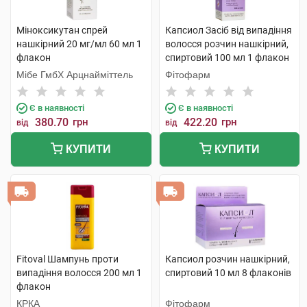
Міноксикутан спрей
Капсиол Засіб від випадіння
нашкірний 20 мг/мл 60 мл 1
волосся розчин нашкірний,
флакон
спиртовий 100 мл 1 флакон
Мібе ГмбХ Арцнайміттель
Фітофарм
Є в наявності
Є в наявності
380.70
грн
422.20
грн
від
від
КУПИТИ
КУПИТИ
Fitoval Шампунь проти
Капсиол розчин нашкірний,
випадіння волосся 200 мл 1
спиртовий 10 мл 8 флаконів
флакон
КРКА
Фітофарм