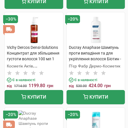
КУПИТИ
КУПИТИ
−30%
−20%
Vichy Dercos Densi-Solutions
Ducray Anaphase Шампунь
Концентрат для збільшення
проти випадіння та для
густоти волосся 100 мл 1
укріплення волосся Біотин -
флакон
Вітамін В5 200 мл 1 флакон
Косметік Актів
П'єр Фабр Дермо-Косметик
Інтернаціональ
Є в наявності
Є в наявності
1199.80
424.00
грн
грн
від
1714.00
від
530.00
КУПИТИ
КУПИТИ
−20%
−20%