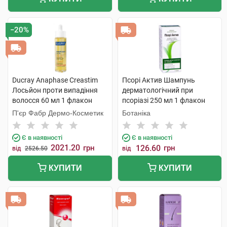
−20%
Ducray Anaphase Creastim
Псорі Актив Шампунь
Лосьйон проти випадіння
дерматологічний при
волосся 60 мл 1 флакон
псоріазі 250 мл 1 флакон
П'єр Фабр Дермо-Косметик
Ботаніка
Є в наявності
Є в наявності
2021.20
грн
126.60
грн
від
2526.50
від
КУПИТИ
КУПИТИ