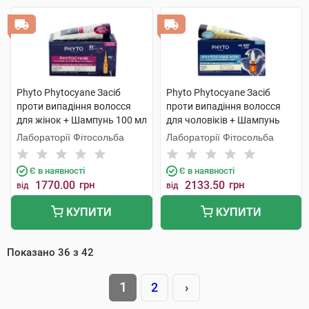
Phyto Phytocyane Засіб
Phyto Phytocyane Засіб
проти випадіння волосся
проти випадіння волосся
для жінок + Шампунь 100 мл
для чоловіків + Шампунь
1 набір
100 мл 1 набір
Лабораторії Фітосольба
Лабораторії Фітосольба
Є в наявності
Є в наявності
1770.00
грн
2133.50
грн
від
від
КУПИТИ
КУПИТИ
Показано
36
з
42
1
2
›