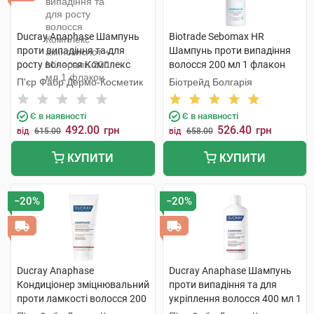
Ducray Anaphase Шампунь
Biotrade Sebomax HR
проти випадіння та для
Шампунь проти випадіння
росту волосся Комплекс
волосся 200 мл 1 флакон
амінокислот + Мінерали 200
П'єр Фабр Дермо-Косметик
Біотрейд Болгарія
мл 1 флакон
Є в наявності
Є в наявності
492.00
526.40
грн
грн
від
615.00
від
658.00
КУПИТИ
КУПИТИ
−20%
−20%
Ducray Anaphase
Ducray Anaphase Шампунь
Кондиціонер зміцнювальний
проти випадіння та для
проти ламкості волосся 200
укріплення волосся 400 мл 1
мл 1 туба
флакон