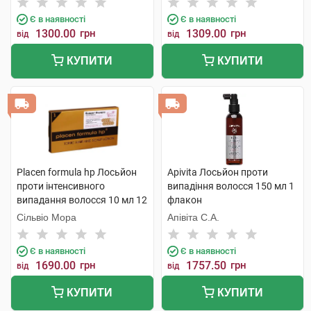
Є в наявності
Є в наявності
1300.00
грн
1309.00
грн
від
від
КУПИТИ
КУПИТИ
Placen formula hp Лосьйон
Apivita Лосьйон проти
проти інтенсивного
випадіння волосся 150 мл 1
випадання волосся 10 мл 12
флакон
ампул
Сільвіо Мора
Апівіта С.А.
Є в наявності
Є в наявності
1690.00
грн
1757.50
грн
від
від
КУПИТИ
КУПИТИ