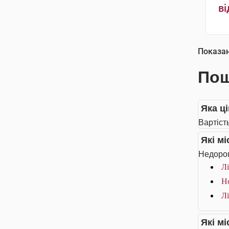
ві
Показа
Пош
Яка ці
Вартість
Які м
Недорог
Лі
Но
Лі
Які м