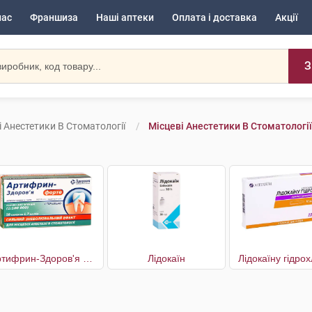
нас
Франшиза
Наші аптеки
Оплата і доставка
Акції
З
і Анестетики В Стоматології
Місцеві Анестетики В Стоматології
Артифрин-Здоров'я форте
Лідокаїн
Лідокаїну гідро