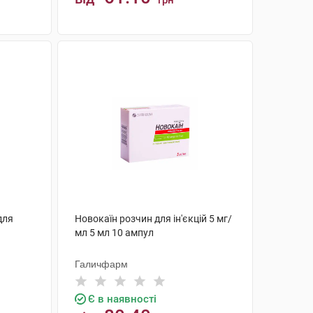
грн
КУПИТИ
для
Новокаїн розчин для ін'єкцій 5 мг/
мл 5 мл 10 ампул
Галичфарм
Є в наявності