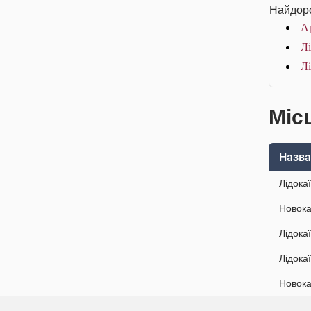
Найдоро
Ар
Лі
Лі
Місц
Назва
Лідока
Новока
Лідока
Лідока
Новока