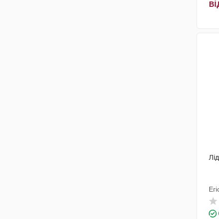
ві
Лід
Егі