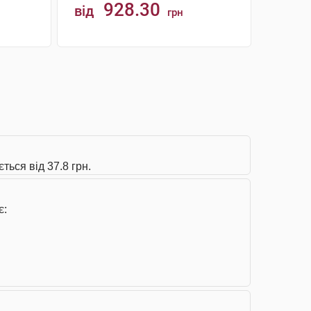
928.30
від
грн
АНАЛОГИ
ться від 37.8 грн.
є: