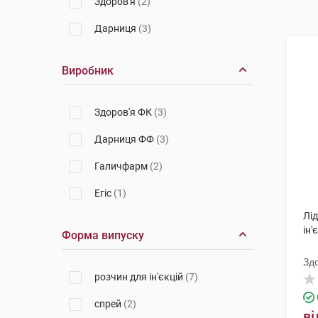
Здоров'я
(2)
Дарниця
(3)
Виробник
Здоров'я ФК
(3)
Дарниця ФФ
(3)
Галичфарм
(2)
Егіс
(1)
Лід
ін'
Форма випуску
Зд
розчин для ін'єкцій
(7)
спрей
(2)
ві