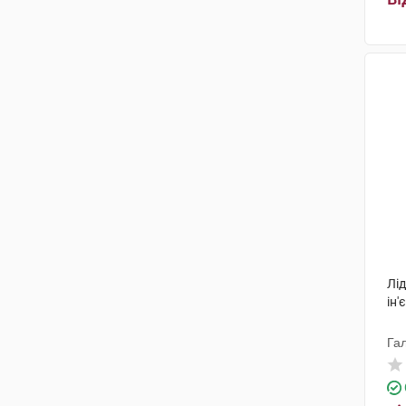
Лід
ін'
Га