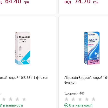
64.40
74.70
д
від
грн
грн
КУПИТИ
КУПИТИ
окаїн спрей 10 % 38 г 1 флакон
Лідокаїн Здоров'я спрей 10 
флакон
с
Здоров'я ФК
Є в наявності
Є в наявності