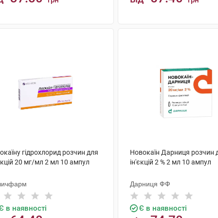
грн
грн
КУПИТИ
КУПИТИ
окаїну гідрохлорид розчин для
Новокаїн Дарниця розчин 
єкцій 20 мг/мл 2 мл 10 ампул
ін'єкцій 2 % 2 мл 10 ампул
личфарм
Дарниця ФФ
Є в наявності
Є в наявності