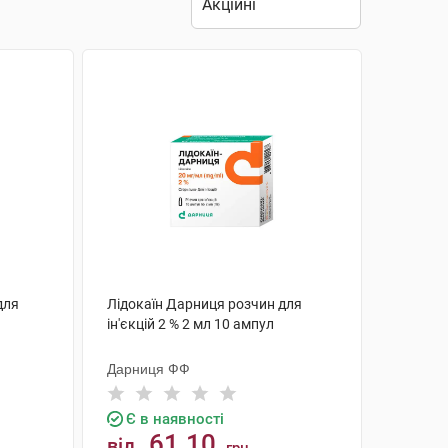
для
Лідокаїн Дарниця розчин для
ін'єкцій 2 % 2 мл 10 ампул
Дарниця ФФ
Є в наявності
61.10
від