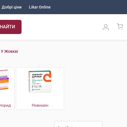
Добрі ціни
Likar Online
НАЙТИ
 У Жовкві
хлорид
Новокаїн