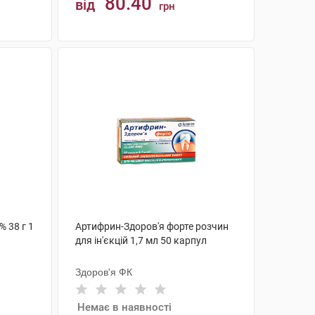
80.40
від
грн
КУПИТИ
% 38 г 1
Артифрин-Здоров'я форте розчин
для ін'єкцій 1,7 мл 50 карпул
Здоров'я ФК
Немає в наявності