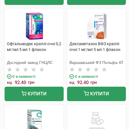
Офтальмодек краплі очні 0,2
Дексаметазон ВФЗ краплі
мг/мл 5 мл 1 флакон
очні 1 мг/мл 5 мл 1 флакон
Дослідний завод ГНЦЛС
Варшавський ФЗ Польфа АТ
Є в наявності
Є в наявності
92.40
грн
92.40
грн
від
від
КУПИТИ
КУПИТИ