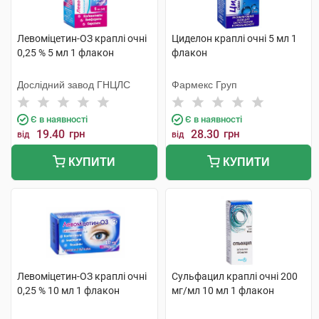
Левоміцетин-ОЗ краплі очні
Циделон краплі очні 5 мл 1
0,25 % 5 мл 1 флакон
флакон
Дослідний завод ГНЦЛС
Фармекс Груп
Є в наявності
Є в наявності
19.40
грн
28.30
грн
від
від
КУПИТИ
КУПИТИ
Левоміцетин-ОЗ краплі очні
Сульфацил краплі очні 200
0,25 % 10 мл 1 флакон
мг/мл 10 мл 1 флакон