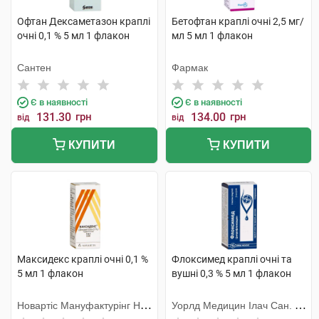
Офтан Дексаметазон краплі
Бетофтан краплі очні 2,5 мг/
очні 0,1 % 5 мл 1 флакон
мл 5 мл 1 флакон
Сантен
Фармак
Є в наявності
Є в наявності
131.30
грн
134.00
грн
від
від
КУПИТИ
КУПИТИ
Максидекс краплі очні 0,1 %
Флоксимед краплі очні та
5 мл 1 флакон
вушні 0,3 % 5 мл 1 флакон
Новартіс Мануфактурінг НВ,
Уорлд Медицин Ілач Сан. Ве