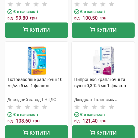
Тідж
Є в наявності
Є в наявності
99.80
грн
100.50
грн
від
від
КУПИТИ
КУПИТИ
Тіотриазолін краплі очні 10
Ципронекс краплі очні та
мг/мл 5 мл 1 флакон
вушні 0,3 % 5 мл 1 флакон
Дослідний завод ГНЦЛС
Джадран-Галенські
Лабораторій
Є в наявності
Є в наявності
108.60
грн
121.40
грн
від
від
КУПИТИ
КУПИТИ