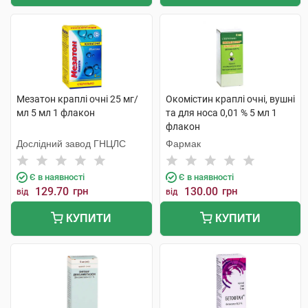
Мезатон краплі очні 25 мг/
Окомістин краплі очні, вушні
мл 5 мл 1 флакон
та для носа 0,01 % 5 мл 1
флакон
Дослідний завод ГНЦЛС
Фармак
Є в наявності
Є в наявності
129.70
грн
130.00
грн
від
від
КУПИТИ
КУПИТИ