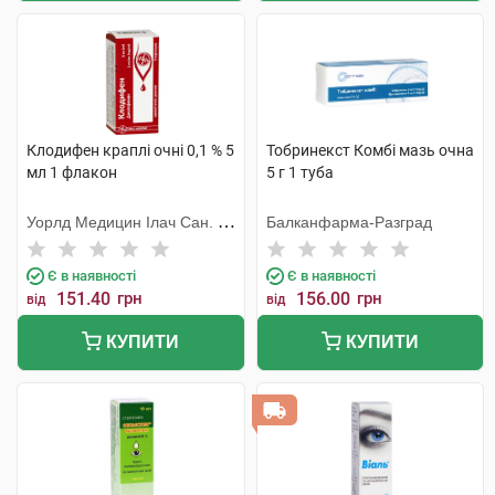
Клодифен краплі очні 0,1 % 5
Тобринекст Комбі мазь очна
мл 1 флакон
5 г 1 туба
Уорлд Медицин Ілач Сан. Ве
Балканфарма-Разград
Тідж
Є в наявності
Є в наявності
151.40
грн
156.00
грн
від
від
КУПИТИ
КУПИТИ