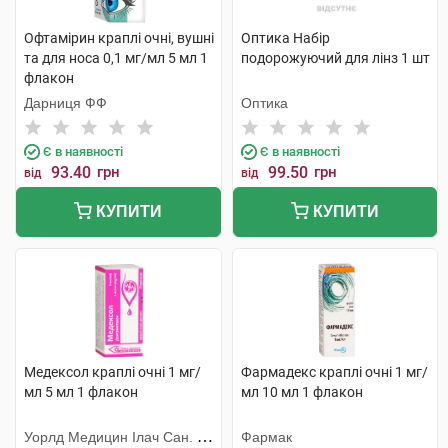
Офтамірин краплі очні, вушні
Оптика Набір
та для носа 0,1 мг/мл 5 мл 1
подорожуючий для лінз 1 шт
флакон
Дарниця ФФ
Оптика
Є в наявності
Є в наявності
93.40
грн
99.50
грн
від
від
КУПИТИ
КУПИТИ
Медексол краплі очні 1 мг/
Фармадекс краплі очні 1 мг/
мл 5 мл 1 флакон
мл 10 мл 1 флакон
Уорлд Медицин Ілач Сан. Ве
Фармак