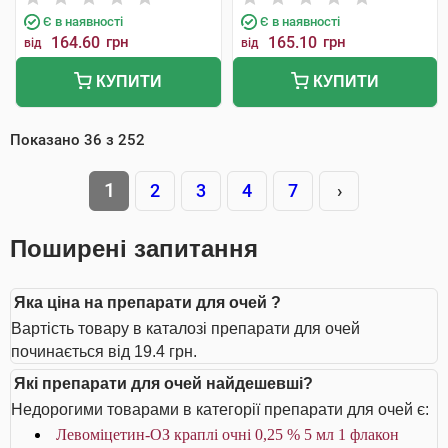
Є в наявності
Є в наявності
164.60
грн
165.10
грн
від
від
КУПИТИ
КУПИТИ
Показано
36
з
252
1
2
3
4
7
›
Поширені запитання
Яка ціна на препарати для очей ?
Вартість товару в каталозі препарати для очей
починається від 19.4 грн.
Які препарати для очей найдешевші?
Недорогими товарами в категорії препарати для очей є:
Левоміцетин-ОЗ краплі очні 0,25 % 5 мл 1 флакон