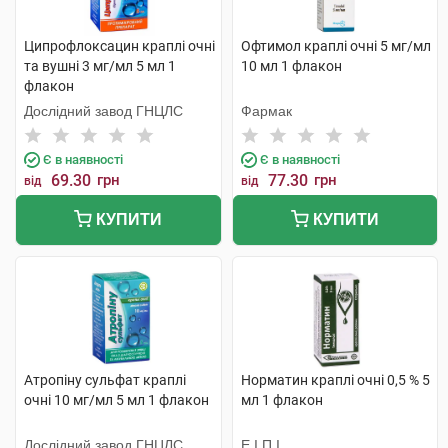
Ципрофлоксацин краплі очні
Офтимол краплі очні 5 мг/мл
та вушні 3 мг/мл 5 мл 1
10 мл 1 флакон
флакон
Дослідний завод ГНЦЛС
Фармак
Є в наявності
Є в наявності
69.30
грн
77.30
грн
від
від
КУПИТИ
КУПИТИ
Атропіну сульфат краплі
Норматин краплі очні 0,5 % 5
очні 10 мг/мл 5 мл 1 флакон
мл 1 флакон
Дослідний завод ГНЦЛС
Е.І.П.І.