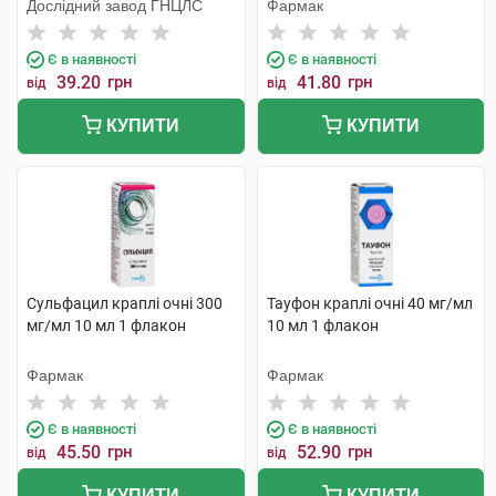
Дослідний завод ГНЦЛС
Фармак
Є в наявності
Є в наявності
39.20
грн
41.80
грн
від
від
КУПИТИ
КУПИТИ
Сульфацил краплі очні 300
Тауфон краплі очні 40 мг/мл
мг/мл 10 мл 1 флакон
10 мл 1 флакон
Фармак
Фармак
Є в наявності
Є в наявності
45.50
грн
52.90
грн
від
від
КУПИТИ
КУПИТИ