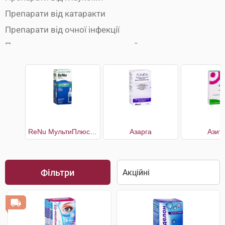
Препарати від катаракти
Препарати від очної інфекції
Препарати для зволоження очей
Розчини для лінз
ReNu МультиПлюс багатоцільовий розчин для контактних лінз
Азарга
Азит
Фільтри