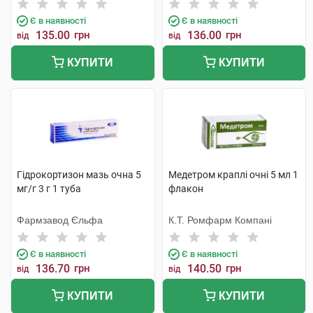
Бельгія
Тідж
Є в наявності
Є в наявності
135.00
грн
136.00
грн
від
від
КУПИТИ
КУПИТИ
Гідрокортизон мазь очна 5
Медетром краплі очні 5 мл 1
мг/г 3 г 1 туба
флакон
Фармзавод Єльфа
К.Т. Ромфарм Компані
Є в наявності
Є в наявності
136.70
грн
140.50
грн
від
від
КУПИТИ
КУПИТИ