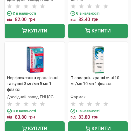
Є в наявності
Є в наявності
82.00
грн
82.40
грн
від
від
КУПИТИ
КУПИТИ
Норфлоксацин краплі очні
Пілокарпін краплі очні 10
та вушні 3 мг/мл 5 мл 1
мг/мл 10 мл 1 флакон
флакон
Дослідний завод ГНЦЛС
Фармак
Є в наявності
Є в наявності
83.80
грн
83.80
грн
від
від
КУПИТИ
КУПИТИ