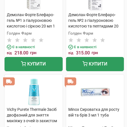
Демолан Форте Блефаро-
Демолан Форте Блефаро-
гель №1 з гіалуроновою
гель №2 з гіалуроновою
кислотою і сіркою 20 мл 1
кислотою та пептидами 20
флакон
мл 1 флакон
Голден Фарм
Голден Фарм
Є в наявності
Є в наявності
218.00
грн
315.00
грн
від
від
КУПИТИ
КУПИТИ
Vichy Purete Thermale Засіб
Minox Сироватка для росту
двофазний для зняття
вій та брів 3 мл 1 туба
макіяжу з очей із захистом
від випадіння вій 100 мл 1