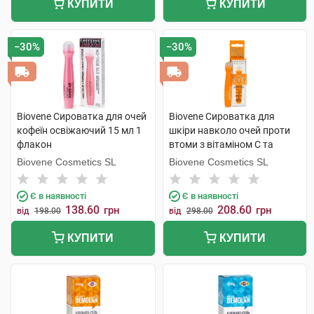
КУПИТИ
КУПИТИ
−30%
−30%
Biovene Сироватка для очей
Biovene Сироватка для
кофеїн освіжаючий 15 мл 1
шкіри навколо очей проти
флакон
втоми з вітаміном С та
екстрактом банана 15 мл 1
Biovene Cosmetics SL
Biovene Cosmetics SL
флакон
Є в наявності
Є в наявності
138.60
208.60
грн
грн
від
198.00
від
298.00
КУПИТИ
КУПИТИ