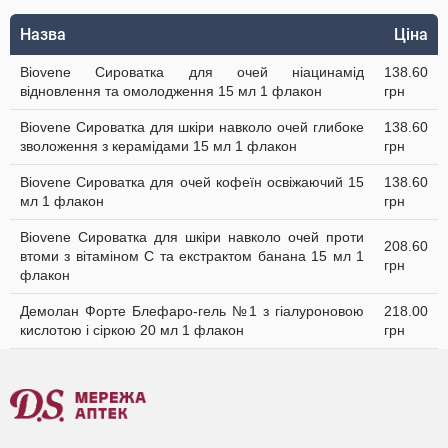
Назва
Ціна
Biovene Сироватка для очей ніацинамід
138.60
відновлення та омолодження 15 мл 1 флакон
грн
Biovene Сироватка для шкіри навколо очей глибоке
138.60
зволоження з керамідами 15 мл 1 флакон
грн
Biovene Сироватка для очей кофеїн освіжаючий 15
138.60
мл 1 флакон
грн
Biovene Сироватка для шкіри навколо очей проти
208.60
втоми з вітаміном С та екстрактом банана 15 мл 1
грн
флакон
Демолан Форте Блефаро-гель №1 з гіалуроновою
218.00
кислотою і сіркою 20 мл 1 флакон
грн