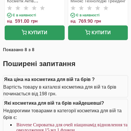
Косметік Актів
Мінокс Технолоджі Трейдинг
флакон
Інтернаціональ
Є в наявності
Є в наявності
591.00
грн
769.90
грн
від
від
КУПИТИ
КУПИТИ
Показано
8
з
8
Поширені запитання
Яка ціна на косметика для вій та брів ?
Вартість товару в каталозі косметика для вій та брів
починається від 198 грн.
Які косметика для вій та брів найдешевші?
Недорогими товарами в категорії косметика для вій та
брів є:
Biovene Сироватка для очей ніацинамід відновлення та
омолодження 15 мл 1 флакон