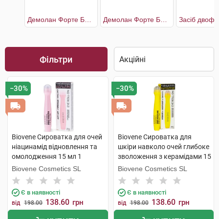
Демолан Форте Блефаро-гель №1 з гіалуроновою кислотою і сіркою
Демолан Форте Блефаро-гель №2 з гіалуроновою кислотою та пептидами
Фільтри
−30%
−30%
Biovene Сироватка для очей
Biovene Сироватка для
ніацинамід відновлення та
шкіри навколо очей глибоке
омолодження 15 мл 1
зволоження з керамідами 15
флакон
мл 1 флакон
Biovene Cosmetics SL
Biovene Cosmetics SL
Є в наявності
Є в наявності
138.60
138.60
грн
грн
від
198.00
від
198.00