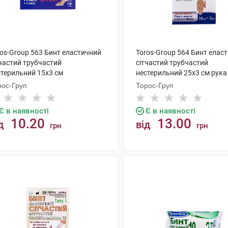
ros-Group 563 Бинт еластичний
Toros-Group 564 Бинт елас
тчастий трубчастий
сітчастий трубчастий
стерильний 15х3 см
нестерильний 25х3 см рука
мілкоступневий 1 шт
лікоть 1 шт
рос-Груп
Торос-Груп
Є в наявності
Є в наявності
10.20
13.00
д
від
грн
грн
КУПИТИ
КУПИТИ