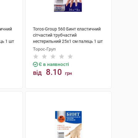
тичний
Toros-Group 560 Бинт еластичний
сітчастий трубчастий
ць 1 шт
нестерильний 25х1 см палець 1 шт
Торос-Груп
Є в наявності
8.10
від
грн
КУПИТИ