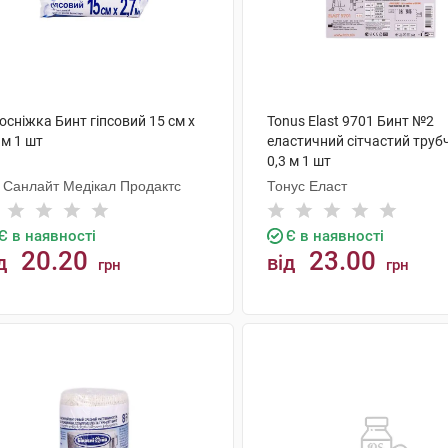
осніжка Бинт гіпсовий 15 см х
Tonus Elast 9701 Бинт №2
 м 1 шт
еластичний сітчастий труб
0,3 м 1 шт
і Санлайт Медікал Продактс
Тонус Еласт
Є в наявності
Є в наявності
20.20
23.00
д
від
грн
грн
КУПИТИ
КУПИТИ