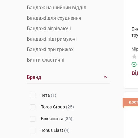
Бандаж на шийний відділ
Бандажі для схуднення
Бандажі зігріваючі
Би
тру
Бандажі підтримуючі
Бандажі при грижах
Мі
Бинти еластичні
Гіпс пластиковий
ві
Бренд
Грудні корсети та бандажі
Післяопераційні бандажі
Тета
(1)
Післяпологові бандажі
дос
Toros-Group
(25)
Плечові бандажі
Білосніжка
(36)
Променевозап'ястні бандажі
Tonus Elast
(4)