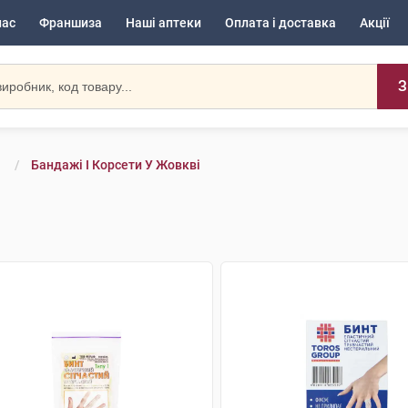
нас
Франшиза
Наші аптеки
Оплата і доставка
Акції
З
и
Бандажі І Корсети У Жовкві