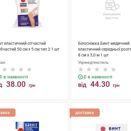
нт еластичний сітчастий
Білосніжка Бинт медичний
бчастий 50 см х 5 см тип 2 1 шт
еластичний середньої розт
8 см х 3,0 м 1 шт
ран
Укрмедтекстиль
Є в наявності
Є в наявності
38.00
44.30
д
від
грн
грн
КУПИТИ
КУПИТИ
тавка
доставка