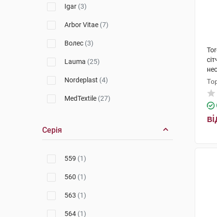
Igar
(3)
Arbor Vitae
(7)
Волес
(3)
To
сі
Lauma
(25)
не
го
Nordeplast
(4)
То
MedTextile
(27)
2B
(5)
ві
Серія
Алком
(147)
Vitaly
(1)
559
(1)
560
(1)
563
(1)
564
(1)