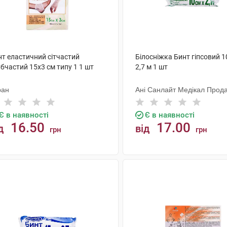
нт еластичний сітчастий
Білосніжка Бинт гіпсовий 1
бчастий 15х3 см типу 1 1 шт
2,7 м 1 шт
ран
Ані Санлайт Медікал Прода
Є в наявності
Є в наявності
16.50
17.00
д
від
грн
грн
КУПИТИ
КУПИТИ