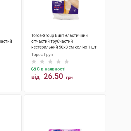
Toros-Group Бинт еластичний
частий
сітчастий трубчастий
нестерильний 50х3 см коліно 1 шт
Торос-Груп
Є в наявності
26.50
від
грн
КУПИТИ