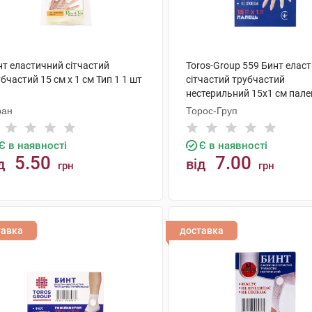
нт еластичний сітчастий
Toros-Group 559 Бинт елас
бчастий 15 см x 1 см Тип 1 1 шт
сітчастий трубчастий
нестерильний 15х1 см пале
ран
Торос-Груп
Є в наявності
Є в наявності
5.50
7.00
д
від
грн
грн
КУПИТИ
КУПИТИ
тавка
доставка