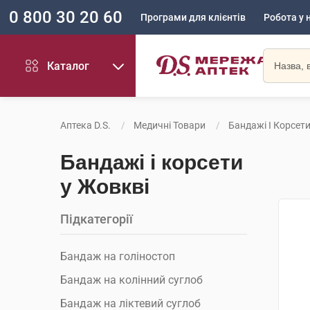
0 800 30 20 60
Програми для клієнтів
Робота у 
Каталог
Аптека D.S.
Медичні Товари
Бандажі І Корсет
Бандажі і корсети
у Жовкві
Підкатегорії
Бандаж на голіностоп
Бандаж на колінний суглоб
Бандаж на ліктевий суглоб