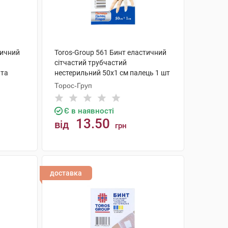
тичний
Toros-Group 561 Бинт еластичний
сітчастий трубчастий
 та
нестерильний 50х1 см палець 1 шт
Торос-Груп
Є в наявності
13.50
від
грн
КУПИТИ
доставка