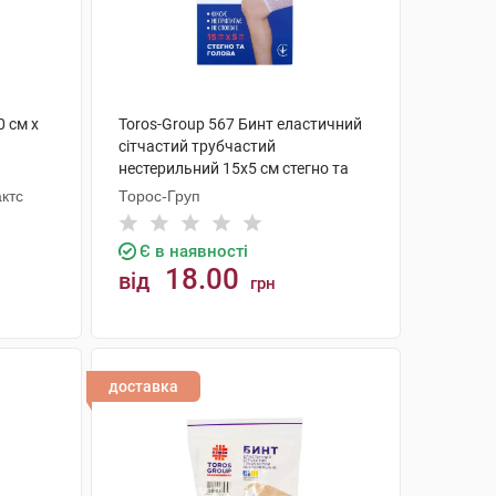
0 см х
Toros-Group 567 Бинт еластичний
сітчастий трубчастий
нестерильний 15х5 см стегно та
голова 1 шт
ктс
Торос-Груп
Є в наявності
18.00
від
грн
КУПИТИ
доставка