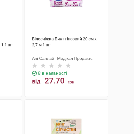
Білосніжка Бинт гіпсовий 20 см х
 1 1 шт
2,7 м 1 шт
Ані Санлайт Медікал Продактс
Є в наявності
27.70
від
грн
КУПИТИ