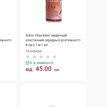
Arbor Vitae Бинт медичний
яжності
еластичний середньої розтяжності
8 см х 1 м 1 шт
Тетафарм
Є в наявності
45.00
від
грн
КУПИТИ