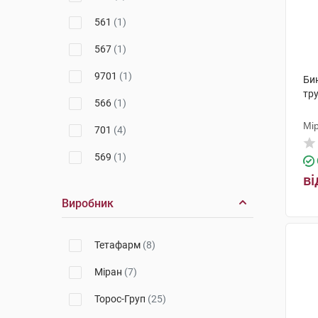
561
(1)
567
(1)
9701
(1)
Би
тру
566
(1)
Мі
701
(4)
569
(1)
ві
901
(2)
Виробник
570
(1)
Модель 2
(8)
Тетафарм
(8)
Модель 3
(2)
Міран
(7)
201
(2)
Торос-Груп
(25)