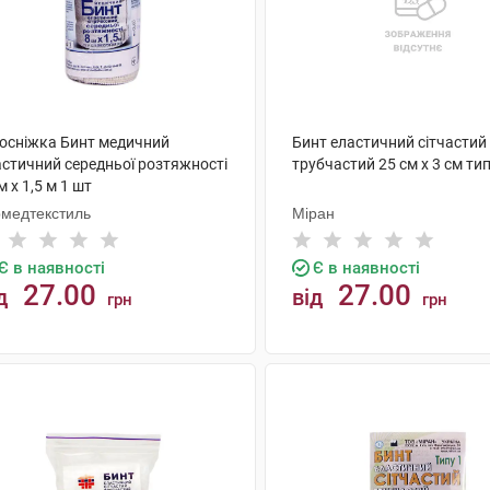
лосніжка Бинт медичний
Бинт еластичний сітчастий
астичний середньої розтяжності
трубчастий 25 см х 3 см тип
м х 1,5 м 1 шт
рмедтекстиль
Міран
Є в наявності
Є в наявності
27.00
27.00
д
від
грн
грн
КУПИТИ
КУПИТИ