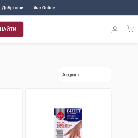
Добрі ціни
Likar Online
НАЙТИ