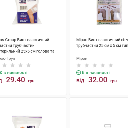
ros-Group Бинт еластичний
Міран Бинт еластичний сіт
тчастий трубчастий
трубчастий 25 см х 5 см тип
стерильний 25х5 см голова та
гно 1 шт
рос-Груп
Міран
Є в наявності
Є в наявності
29.40
32.00
д
від
грн
грн
КУПИТИ
КУПИТИ