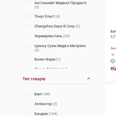
4011
(3)
Ані Санлайт Медікал Продактс
(3)
301
(5)
Тонус Еласт
(4)
7011
(2)
Changzhou Daya IE Corp
(3)
9902
(2)
Біл
Укрмедтекстиль
(35)
2,7
8502
(1)
Цзянсу Суюн Медікл Метіріелс
Ан
1002
(1)
(2)
9905
Волес-Фарм
(2)
(1)
ві
1001
Лаума Фабрікс
(2)
(14)
Тип товарів
7036
НордеПласт
(1)
(4)
513
Китай
(1)
(2)
Бинт
(49)
3004K
Техномедика
(1)
(29)
Аплікатор
(2)
3071
ТОВ Лієпайської спеціальної
(1)
економічної зони Лаума
Бандаж
(164)