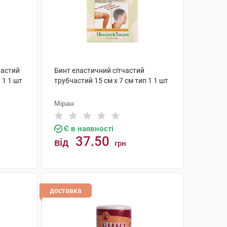
частий
Бинт еластичний сітчастий
 1 1 шт
трубчастий 15 см х 7 см тип 1 1 шт
Міран
Є в наявності
37.50
від
грн
КУПИТИ
доставка