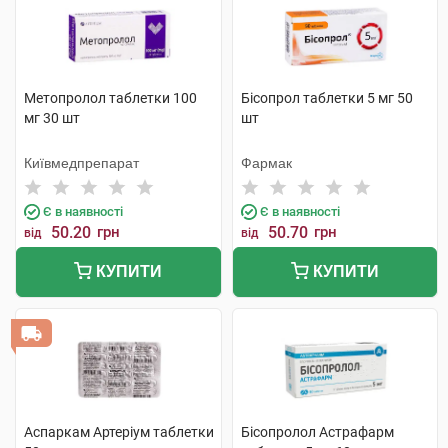
Метопролол таблетки 100
Бісопрол таблетки 5 мг 50
мг 30 шт
шт
Київмедпрепарат
Фармак
Є в наявності
Є в наявності
50.20
грн
50.70
грн
від
від
КУПИТИ
КУПИТИ
Аспаркам Артеріум таблетки
Бісопролол Астрафарм