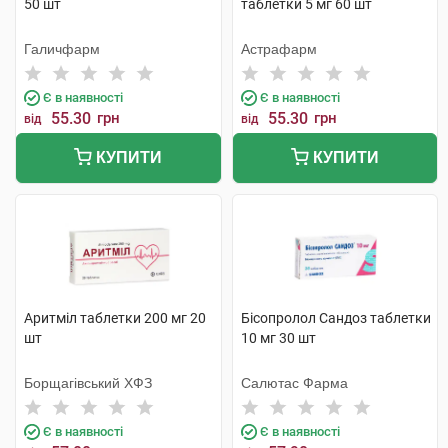
50 шт
таблетки 5 мг 60 шт
Галичфарм
Астрафарм
Є в наявності
Є в наявності
55.30
грн
55.30
грн
від
від
КУПИТИ
КУПИТИ
Аритміл таблетки 200 мг 20
Бісопролол Сандоз таблетки
шт
10 мг 30 шт
Борщагівський ХФЗ
Салютас Фарма
Є в наявності
Є в наявності