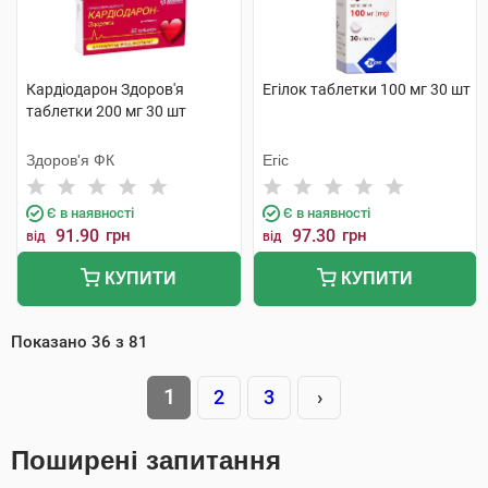
Кардіодарон Здоров'я
Егілок таблетки 100 мг 30 шт
таблетки 200 мг 30 шт
Здоров'я ФК
Егіс
Є в наявності
Є в наявності
91.90
грн
97.30
грн
від
від
КУПИТИ
КУПИТИ
Показано
36
з
81
1
2
3
›
Поширені запитання