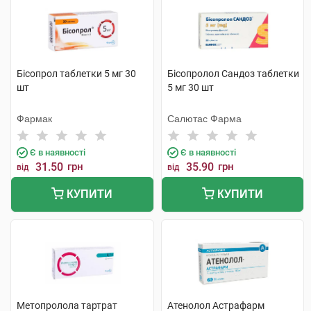
Бісопрол таблетки 5 мг 30
Бісопролол Сандоз таблетки
шт
5 мг 30 шт
Фармак
Салютас Фарма
Є в наявності
Є в наявності
31.50
грн
35.90
грн
від
від
КУПИТИ
КУПИТИ
Метопролола тартрат
Атенолол Астрафарм