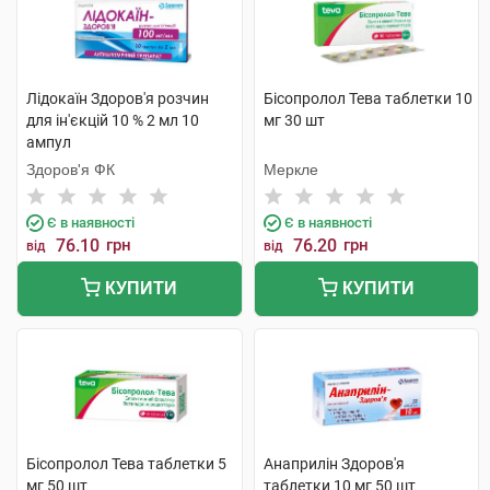
Лідокаїн Здоров'я розчин
Бісопролол Тева таблетки 10
для ін'єкцій 10 % 2 мл 10
мг 30 шт
ампул
Здоров'я ФК
Меркле
Є в наявності
Є в наявності
76.10
грн
76.20
грн
від
від
КУПИТИ
КУПИТИ
Бісопролол Тева таблетки 5
Анаприлін Здоров'я
мг 50 шт
таблетки 10 мг 50 шт