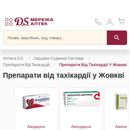
Аптека D.S.
Серцево-Судинна Система
Препарати Від Тахікардії
Препарати Від Тахікардії У Жовкві
Препарати від тахікардії у Жовкві
Амідарон
Аміодарон
Аміоко