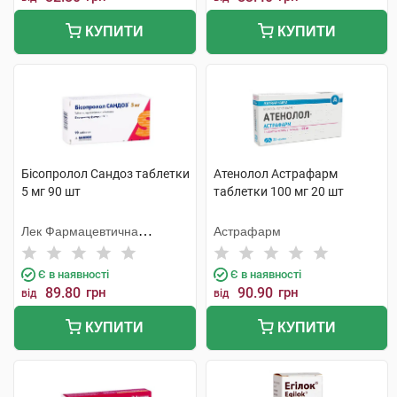
КУПИТИ
КУПИТИ
Бісопролол Сандоз таблетки
Атенолол Астрафарм
5 мг 90 шт
таблетки 100 мг 20 шт
Лек Фармацевтична
Астрафарм
компанія
Є в наявності
Є в наявності
89.80
грн
90.90
грн
від
від
КУПИТИ
КУПИТИ