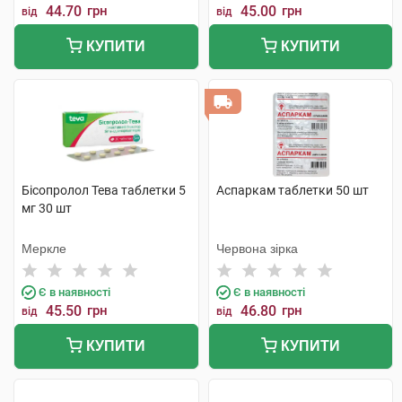
44.70
грн
45.00
грн
від
від
КУПИТИ
КУПИТИ
Бісопролол Тева таблетки 5
Аспаркам таблетки 50 шт
мг 30 шт
Меркле
Червона зірка
Є в наявності
Є в наявності
45.50
грн
46.80
грн
від
від
КУПИТИ
КУПИТИ