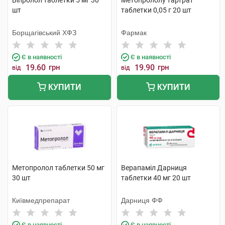
Біпролол таблетки 5 мг 30
Метопрололу тартрат
шт
таблетки 0,05 г 20 шт
Борщагівський ХФЗ
Фармак
Є в наявності
Є в наявності
19.60
грн
19.90
грн
від
від
КУПИТИ
КУПИТИ
Метопролол таблетки 50 мг
Верапаміл Дарниця
30 шт
таблетки 40 мг 20 шт
Київмедпрепарат
Дарниця ФФ
Є в наявності
Є в наявності