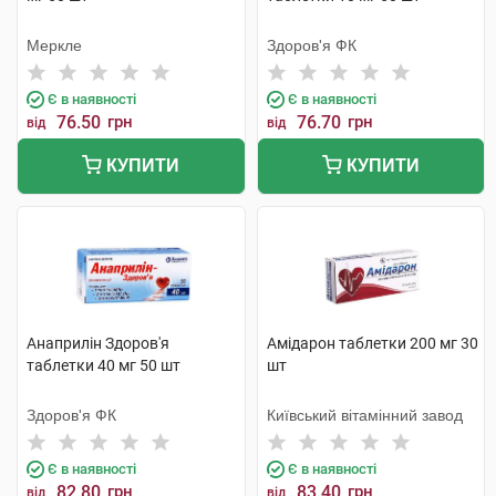
Меркле
Здоров'я ФК
Є в наявності
Є в наявності
76.50
грн
76.70
грн
від
від
КУПИТИ
КУПИТИ
Анаприлін Здоров'я
Амідарон таблетки 200 мг 30
таблетки 40 мг 50 шт
шт
Здоров'я ФК
Київський вітамінний завод
Є в наявності
Є в наявності
82.80
грн
83.40
грн
від
від