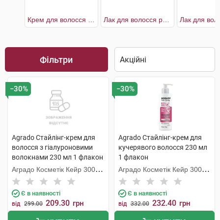
Крем для волосся живильний
Лак для волосся рослинний легкої фіксації
Фільтри
−30%
−30%
Agrado Стайлінг-крем для
Agrado Стайлінг-крем для
волосся з гіалуроновими
кучерявого волосся 230 мл
волокнами 230 мл 1 флакон
1 флакон
Аградо Косметік Кейр 3000
Аградо Косметік Кейр 3000
С.Л.У.
С.Л.У.
Є в наявності
Є в наявності
209.30
232.40
грн
грн
від
299.00
від
332.00