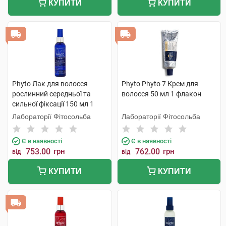
КУПИТИ
КУПИТИ
Phyto Лак для волосся
Phyto Phyto 7 Крем для
рослинний середньої та
волосся 50 мл 1 флакон
сильної фіксації 150 мл 1
флакон
Лабораторії Фітосольба
Лабораторії Фітосольба
Є в наявності
Є в наявності
753.00
грн
762.00
грн
від
від
КУПИТИ
КУПИТИ