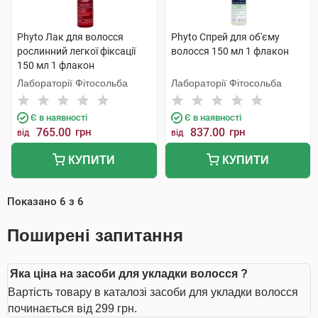
Phyto Лак для волосся
Phyto Спрей для об'єму
рослинний легкої фіксації
волосся 150 мл 1 флакон
150 мл 1 флакон
Лабораторії Фітосольба
Лабораторії Фітосольба
Є в наявності
Є в наявності
765.00
грн
837.00
грн
від
від
КУПИТИ
КУПИТИ
Показано
6
з
6
Поширені запитання
Яка ціна на засоби для укладки волосся ?
Вартість товару в каталозі засоби для укладки волосся
починається від 299 грн.